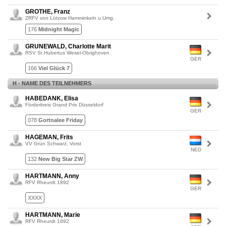
GROTHE, Franz
ZRFV von Lützow Hamminkeln u.Umg.
176
Midnight Magic
GRUNEWALD, Charlotte Marit
RSV St.Hubertus Wesel-Obrighoven
GER
166
Viel Glück 7
H - NAME DES TEILNEHMERS
HABEDANK, Elisa
Förderkreis Grand Prix Düsseldorf
GER
078
Gortnalee Friday
HAGEMAN, Frits
VV Grün Schwarz, Vorst
NED
132
New Big Star ZW
HARTMANN, Anny
RFV Rheurdt 1892
GER
XXXX
HARTMANN, Marie
RFV Rheurdt 1892