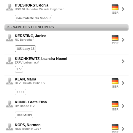
ITJESHORST, Ronja
RSV St.Hubertus Wesel-Obrighoven
GER
044
Colette du Midour
K - NAME DES TEILNEHMERS
KERSTING, Janine
RC Bergerhof
GER
105
Lacy 15
KISCHKEWITZ, Leandra Noemi
ZRFV Loikum e.V.
177
KLAN, Marla
RFV Dilkrath 1932 e.V.
GER
XXXX
KÖNIG, Greta Elisa
RV Rhede e.V.
GER
180
Sziszi
KOPS, Normen
RSG Burghof 1977
GER