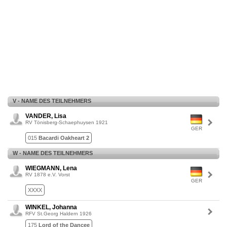
V - NAME DES TEILNEHMERS
VANDER, Lisa
RV Tönisberg-Schaephuysen 1921
GER
015
Bacardi Oakheart 2
W - NAME DES TEILNEHMERS
WIEGMANN, Lena
RV 1878 e.V. Vorst
GER
XXXX
WINKEL, Johanna
RFV St.Georg Haldern 1926
175
Lord of the Dancee