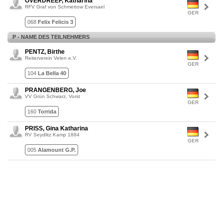
OVERDREEF, Katharina
RFV Graf von Schmettow Eversael
GER
068
Felix Felicis 3
P - NAME DES TEILNEHMERS
PENTZ, Birthe
Reiterverein Velen e.V.
GER
104
La Bella 40
PRANGENBERG, Joe
VV Grün Schwarz, Vorst
GER
160
Torrida
PRISS, Gina Katharina
RV Seydlitz Kamp 1884
GER
005
Alamount G.P.