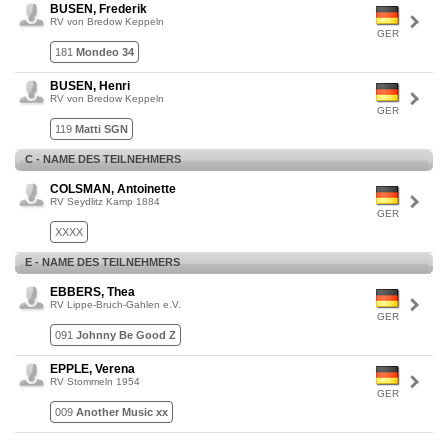
BUSEN, Frederik
RV von Bredow Keppeln
GER
181
Mondeo 34
BUSEN, Henri
RV von Bredow Keppeln
GER
119
Matti SGN
C - NAME DES TEILNEHMERS
COLSMAN, Antoinette
RV Seydlitz Kamp 1884
GER
XXXX
E - NAME DES TEILNEHMERS
EBBERS, Thea
RV Lippe-Bruch-Gahlen e.V.
GER
091
Johnny Be Good Z
EPPLE, Verena
RV Stommeln 1954
GER
009
Another Music xx