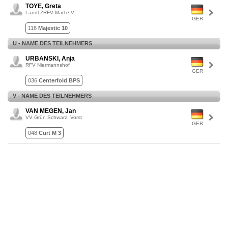
TOYE, Greta
Ländl.ZRFV Marl e.V.
GER
118
Majestic 10
U - NAME DES TEILNEHMERS
URBANSKI, Anja
RFV Niermannshof
GER
036
Centerfold BPS
V - NAME DES TEILNEHMERS
VAN MEGEN, Jan
VV Grün Schwarz, Vorst
GER
048
Curt M 3