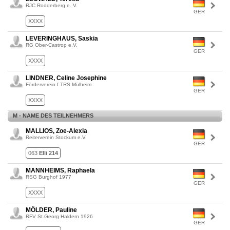
RJC Rodderberg e. V.
GER
XXXX
LEVERINGHAUS, Saskia
RG Ober-Castrop e.V.
GER
XXXX
LINDNER, Celine Josephine
Förderverein f.TRS Mülheim
GER
XXXX
M - NAME DES TEILNEHMERS
MALLIOS, Zoe-Alexia
Reiterverein Stockum e.V.
GER
063
Elli 214
MANNHEIMS, Raphaela
RSG Burghof 1977
GER
XXXX
MÖLDER, Pauline
RFV St.Georg Haldern 1926
GER