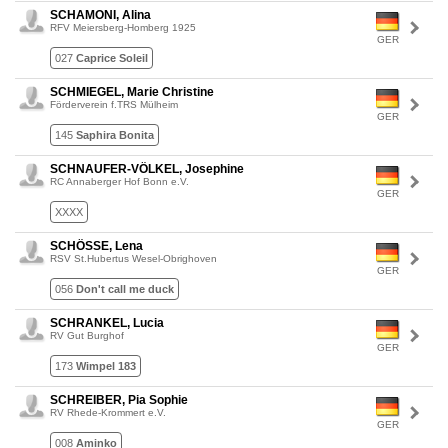
SCHAMONI, Alina
RFV Meiersberg-Homberg 1925
GER
027
Caprice Soleil
SCHMIEGEL, Marie Christine
Förderverein f.TRS Mülheim
GER
145
Saphira Bonita
SCHNAUFER-VÖLKEL, Josephine
RC Annaberger Hof Bonn e.V.
GER
XXXX
SCHÖSSE, Lena
RSV St.Hubertus Wesel-Obrighoven
GER
056
Don't call me duck
SCHRANKEL, Lucia
RV Gut Burghof
GER
173
Wimpel 183
SCHREIBER, Pia Sophie
RV Rhede-Krommert e.V.
GER
008
Aminko