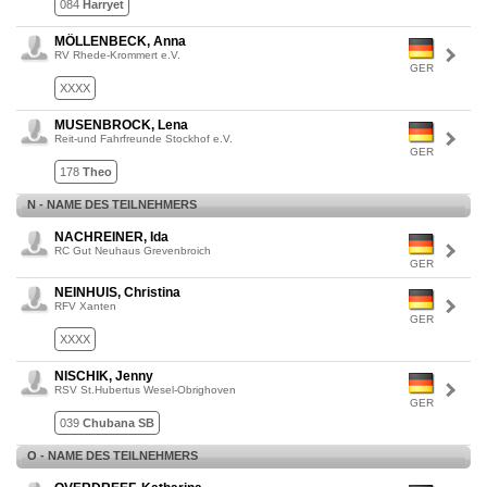
084
Harryet
MÖLLENBECK, Anna
RV Rhede-Krommert e.V.
GER
XXXX
MUSENBROCK, Lena
Reit-und Fahrfreunde Stockhof e.V.
GER
178
Theo
N - NAME DES TEILNEHMERS
NACHREINER, Ida
RC Gut Neuhaus Grevenbroich
GER
NEINHUIS, Christina
RFV Xanten
GER
XXXX
NISCHIK, Jenny
RSV St.Hubertus Wesel-Obrighoven
GER
039
Chubana SB
O - NAME DES TEILNEHMERS