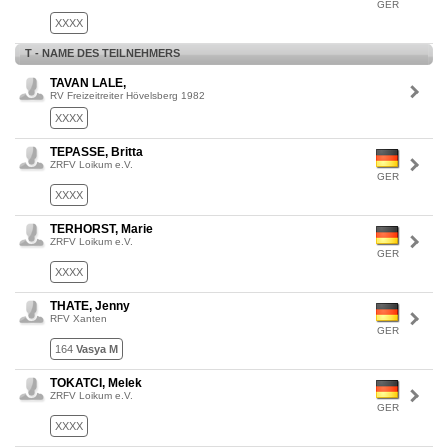
GER
XXXX
T - NAME DES TEILNEHMERS
TAVAN LALE,
RV Freizeitreiter Hövelsberg 1982
XXXX
TEPASSE, Britta
ZRFV Loikum e.V.
GER
XXXX
TERHORST, Marie
ZRFV Loikum e.V.
GER
XXXX
THATE, Jenny
RFV Xanten
GER
164
Vasya M
TOKATCI, Melek
ZRFV Loikum e.V.
GER
XXXX