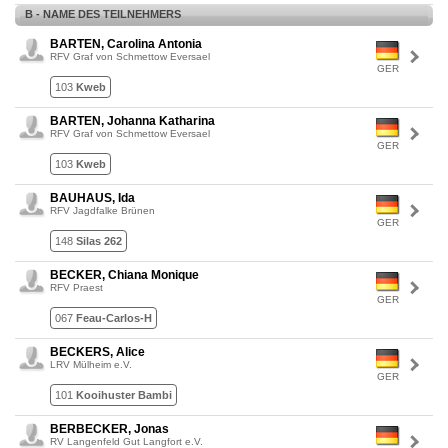
B - NAME DES TEILNEHMERS
BARTEN, Carolina Antonia
RFV Graf von Schmettow Eversael
GER
103
Kweb
BARTEN, Johanna Katharina
RFV Graf von Schmettow Eversael
GER
103
Kweb
BAUHAUS, Ida
RFV Jagdfalke Brünen
GER
148
Silas 262
BECKER, Chiana Monique
RFV Praest
GER
067
Feau-Carlos-H
BECKERS, Alice
LRV Mülheim e.V.
GER
101
Kooihuster Bambi
BERBECKER, Jonas
RV Langenfeld Gut Langfort e.V.