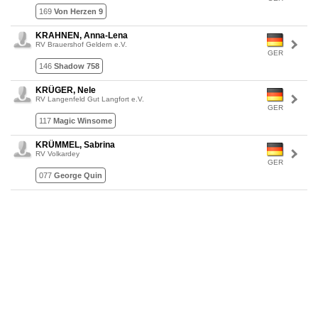
169
Von Herzen 9
KRAHNEN, Anna-Lena
RV Brauershof Geldern e.V.
GER
146
Shadow 758
KRÜGER, Nele
RV Langenfeld Gut Langfort e.V.
GER
117
Magic Winsome
KRÜMMEL, Sabrina
RV Volkardey
GER
077
George Quin