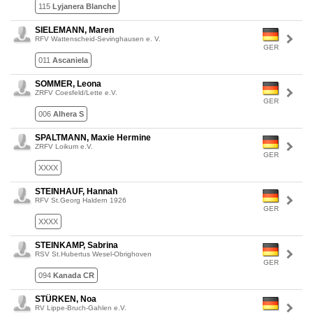
115
Lyjanera Blanche
SIELEMANN, Maren
RFV Wattenscheid-Sevinghausen e. V.
GER
011
Ascaniela
SOMMER, Leona
ZRFV Coesfeld/Lette e.V.
GER
006
Alhera S
SPALTMANN, Maxie Hermine
ZRFV Loikum e.V.
GER
XXXX
STEINHAUF, Hannah
RFV St.Georg Haldern 1926
GER
XXXX
STEINKAMP, Sabrina
RSV St.Hubertus Wesel-Obrighoven
GER
094
Kanada CR
STÜRKEN, Noa
RV Lippe-Bruch-Gahlen e.V.