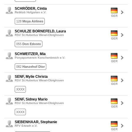
SCHRÖDER, Cintia
Reitklub Hofgarten e.V.
GER
128
Moya Airlines
SCHULZE BORNEFELD, Laura
RSV St.Hubertus Wesel-Obrighoven
GER
055
Don Edosto
SCHWEITZER, Mia
Ponysportverein Korschenbroich e.V.
GER
082
Hanzehof Dior
SENF, Mylie Christa
RSV St.Hubertus Wesel-Obrighoven
GER
XXXX
SENF, Sidney Mario
RSV St.Hubertus Wesel-Obrighoven
GER
XXXX
SIEBENHAAR, Stephanie
RFV Erkrath e.V.
GER