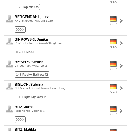
GER
159
Top Vienta
BERGENDAHL, Lutz
RFV St.Georg Haldern 1926
GER
XXXX
BINKOWSKI, Janika
RSV St.Hubertus Wesel-Obrighoven
GER
052
Di Nobi
BISSELS, Steffen
VV Grün Schwarz, Vorst
GER
143
Rocky Balboa 42
BISLICH, Sabrina
ZRFV von Lützow Hamminkeln u.Umg.
GER
109
Light My Way P
BITZ, Jarne
Reiterverein Velen e.V.
GER
XXXX
BITZ, Matilda