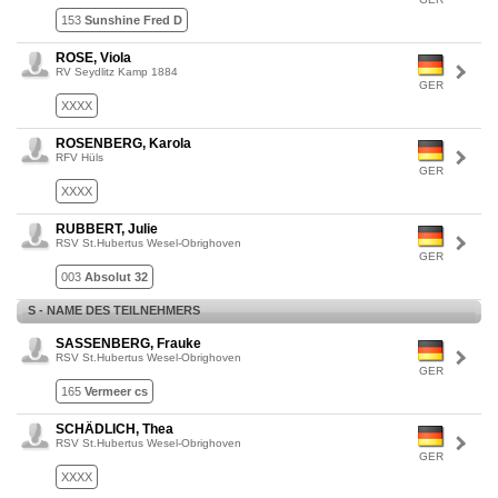
153
Sunshine Fred D
ROSE, Viola
RV Seydlitz Kamp 1884
GER
XXXX
ROSENBERG, Karola
RFV Hüls
GER
XXXX
RUBBERT, Julie
RSV St.Hubertus Wesel-Obrighoven
GER
003
Absolut 32
S - NAME DES TEILNEHMERS
SASSENBERG, Frauke
RSV St.Hubertus Wesel-Obrighoven
GER
165
Vermeer cs
SCHÄDLICH, Thea
RSV St.Hubertus Wesel-Obrighoven
GER
XXXX