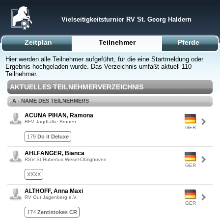
Vielseitigkeitsturnier RV St. Georg Haldern
Zeitplan
Teilnehmer
Pferde
Hier werden alle Teilnehmer aufgeführt, für die eine Startmeldung oder
Ergebnis hochgeladen wurde. Das Verzeichnis umfaßt aktuell 110
Teilnehmer.
AKTUELLES TEILNEHMERVERZEICHNIS
A - NAME DES TEILNEHMERS
ACUNA PIHAN, Ramona
RFV Jagdfalke Brünen
GER
179
Do it Deluxe
AHLFÄNGER, Bianca
RSV St.Hubertus Wesel-Obrighoven
GER
XXXX
ALTHOFF, Anna Maxi
RV Gut Jagenberg e.V.
GER
174
Zentistokes CR