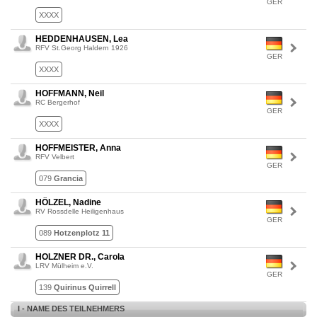
GER
XXXX
HEDDENHAUSEN, Lea
RFV St.Georg Haldern 1926
GER
XXXX
HOFFMANN, Neil
RC Bergerhof
GER
XXXX
HOFFMEISTER, Anna
RFV Velbert
GER
079
Grancia
HÖLZEL, Nadine
RV Rossdelle Heiligenhaus
GER
089
Hotzenplotz 11
HOLZNER DR., Carola
LRV Mülheim e.V.
GER
139
Quirinus Quirrell
I - NAME DES TEILNEHMERS