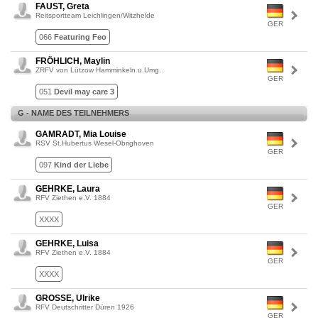
FAUST, Greta
Reitsportteam Leichlingen/Witzhelde
GER
066
Featuring Feo
FRÖHLICH, Maylin
ZRFV von Lützow Hamminkeln u.Umg.
GER
051
Devil may care 3
G - NAME DES TEILNEHMERS
GAMRADT, Mia Louise
RSV St.Hubertus Wesel-Obrighoven
GER
097
Kind der Liebe
GEHRKE, Laura
RFV Ziethen e.V. 1884
GER
XXXX
GEHRKE, Luisa
RFV Ziethen e.V. 1884
GER
XXXX
GROSSE, Ulrike
RFV Deutschritter Düren 1926
GER