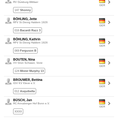
RV Duisburg-Wittlaer
GER
147
Shonny
BÖHLING, Jette
RFV St.Georg Haldern 1926
GER
016
Bacardi Razz 3
BÖHLING, Kathrin
RFV St.Georg Haldern 1926
GER
069
Ferguson B
BOUTEN, Nina
VV Grün Schwarz, Vorst
GER
124
Mister Murphy 13
BROUWER, Bettina
IGV KV Kleve e.V.
GER
012
Asquibella
BÜSCH, Jan
RC Annaberger Hof Bonn e.V.
GER
XXXX