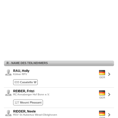
R - NAME DES TEILNEHMERS
RAU, Holly
Kölner RFV
GER
033
Casatello W
REIBER, Fritzi
RC Annaberger Hof Bonn e.V.
GER
127
Mount Pleasant
RIDDER, Neele
RSV St.Hubertus Wesel-Obrighoven
GER