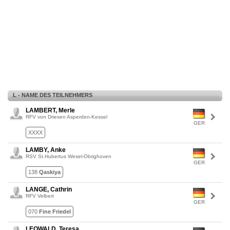
L - NAME DES TEILNEHMERS
LAMBERT, Merle
RFV von Driesen Asperden-Kessel
GER
XXXX
LAMBY, Anke
RSV St.Hubertus Wesel-Obrighoven
GER
138
Qaskiya
LANGE, Cathrin
RFV Velbert
GER
070
Fine Friedel
LEOWALD, Teresa