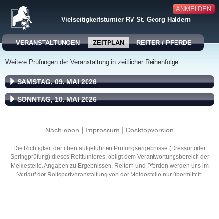
ANMELDEN
Vielseitigkeitsturnier RV St. Georg Haldern
VERANSTALTUNGEN
ZEITPLAN
REITER / PFERDE
Weitere Prüfungen der Veranstaltung in zeitlicher Reihenfolge:
SAMSTAG, 09. MAI 2026
SONNTAG, 10. MAI 2026
|
|
Nach oben
Impressum
Desktopversion
Die Richtigkeit der oben aufgeführten Prüfungsergebnisse (Dressur oder
Springprüfung) dieses Reitturnieres, obligt dem Verantwortungsbereich der
Meldestelle. Angaben zu Ergebnissen, Reitern und Pferden werden uns im
Verlauf der Reitsportveranstaltung von der Meldestelle nur übermittelt.