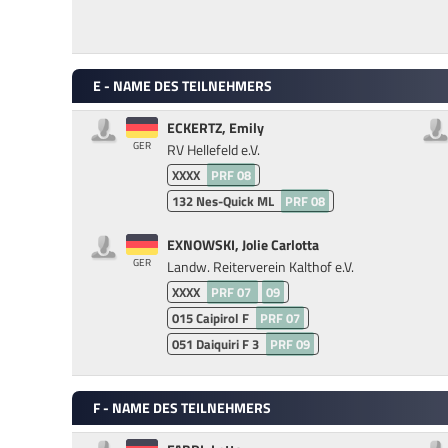
E - NAME DES TEILNEHMERS
ECKERTZ, Emily
GER
RV Hellefeld e.V.
XXXX
PRF 08
132
Nes-Quick ML
PRF 08
EXNOWSKI, Jolie Carlotta
GER
Landw. Reiterverein Kalthof e.V.
XXXX
PRF 07
09
015
Caipirol F
PRF 07
051
Daiquiri F 3
PRF 09
F - NAME DES TEILNEHMERS