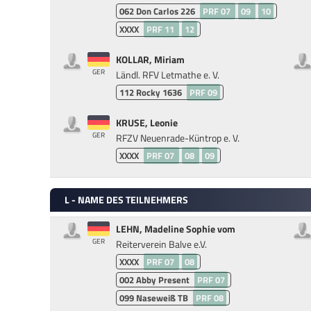
062
Don Carlos 226
PRF 07
09
10
XXXX
PRF 11
12
KOLLAR, Miriam
GER
Ländl. RFV Letmathe e. V.
112
Rocky 1636
PRF 09
KRUSE, Leonie
GER
RFZV Neuenrade-Küntrop e. V.
XXXX
PRF 07
08
09
L - NAME DES TEILNEHMERS
LEHN, Madeline Sophie vom
GER
Reiterverein Balve e.V.
XXXX
PRF 07
08
002
Abby Present
PRF 07
099
Naseweiß TB
PRF 08