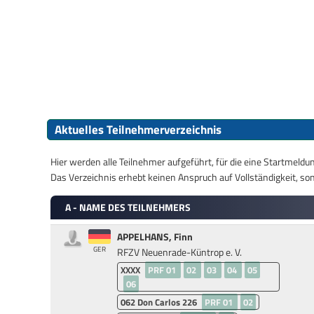
Aktuelles Teilnehmerverzeichnis
Hier werden alle Teilnehmer aufgeführt, für die eine Startmeld
Das Verzeichnis erhebt keinen Anspruch auf Vollständigkeit, son
A - NAME DES TEILNEHMERS
APPELHANS, Finn
GER
RFZV Neuenrade-Küntrop e. V.
XXXX
PRF 01
02
03
04
05
06
062
Don Carlos 226
PRF 01
02