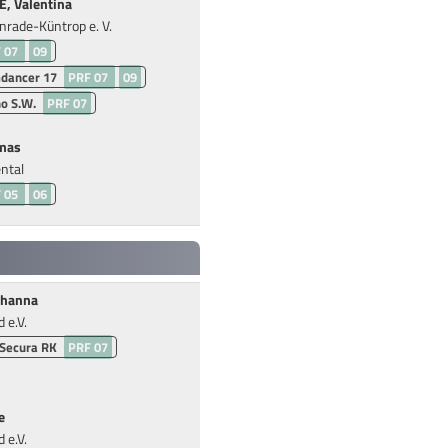
 Valentina
rade-Küntrop e. V.
 07
09
dancer 17
PRF 07
09
no S.W.
PRF 07
mas
ntal
 05
06
ohanna
 e.V.
 Secura RK
PRF 07
e
 e.V.