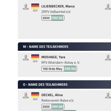
LILIENBECKER, Marco
GER
ZRFV Voßwinkel e.V.
XXXX
PRF 06
M - NAME DES TEILNEHMERS
MOSHAGE, Yara
GER
RFV Attendorn-Askay e. V.
105
Orda May
PRF 09
O - NAME DES TEILNEHMERS
OECKEL, Alina
GER
Reiterverein Balve e.V.
XXXX
PRF 09