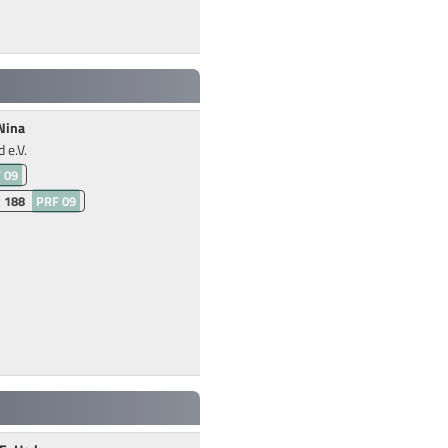
Nina
 e.V.
 09
y 188
PRF 09