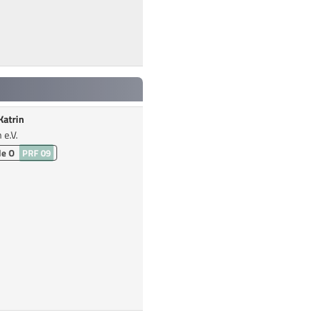
Katrin
e.V.
le O
PRF 09