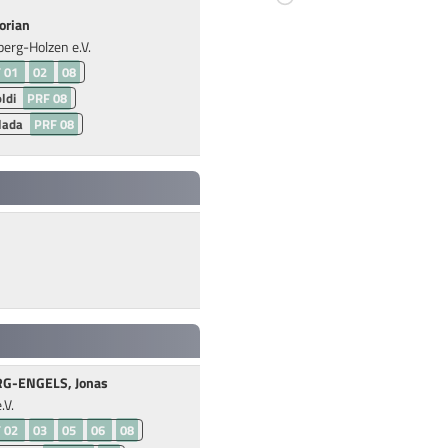
orian
erg-Holzen e.V.
 01
02
08
ldi
PRF 08
lada
PRF 08
G-ENGELS, Jonas
.V.
 02
03
05
06
08