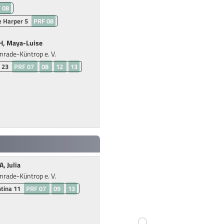
 08
e Harper 5
PRF 08
, Maya-Luise
rade-Küntrop e. V.
 23
PRF 07
08
12
13
, Julia
rade-Küntrop e. V.
tina 11
PRF 07
09
13