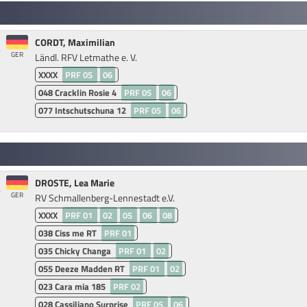
CORDT, Maximilian
GER
Ländl. RFV Letmathe e. V.
XXXX
PRF 05
06
048
Cracklin Rosie 4
PRF 05
06
077
Intschutschuna 12
PRF 05
06
DROSTE, Lea Marie
GER
RV Schmallenberg-Lennestadt e.V.
XXXX
PRF 01
02
05
06
08
038
Ciss me RT
PRF 01
035
Chicky Changa
PRF 01
02
055
Deeze Madden RT
PRF 01
02
023
Cara mia 185
PRF 02
028
Cassiliano Surprise
PRF 05
06