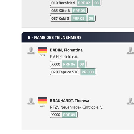
010
Bernfried
PRF 02
03
085
Käte 8
PRF 05
087
Kubi 3
PRF 05
06
B - NAME DES TEILNEHMERS
BADIN, Florentina
GER
RV Hellefeld e.V.
XXXX
PRF 04
08
020
Caprice 570
PRF 08
BRAUHARDT, Theresa
GER
RFZV Neuenrade-Küntrop e. V.
XXXX
PRF 09