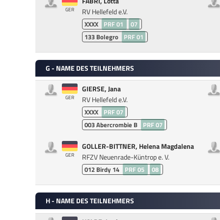
FABRI, Lotta
GER
RV Hellefeld e.V.
XXXX
PRF 01
07
133
Bolegro
PRF 01
G - NAME DES TEILNEHMERS
GIERSE, Jana
GER
RV Hellefeld e.V.
XXXX
PRF 07
003
Abercrombie B
PRF 07
GOLLER-BITTNER, Helena Magdalena
GER
RFZV Neuenrade-Küntrop e. V.
012
Birdy 14
PRF 05
08
H - NAME DES TEILNEHMERS