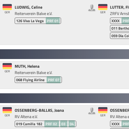
LUDWIG, Celine
LUTTER, Fl
GER
GER
Reiterverein Balve e.V.
ZRFV Arnsb
126
Viva La Vega
PRF 01
XXXX
PRF
011
Bertho
059
Dia Co
MUTH, Helena
GER
Reiterverein Balve e.V.
068
Flying Airline
PRF 07
OSSENBERG-BALLAS, Joana
OSSENBER
GER
GER
RV Altena e.V.
RV Altena e
019
Camilla 182
PRF 02
03
04
XXXX
PRF