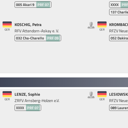
005
Akari 9
PRF 07
XXXX
PRF
137
Charli
KOSCHIG, Petra
KROMBACH
GER
GER
RFV Attendorn-Askay e. V.
RFZV Neuen
032
Cha-Charello
PRF 09
052
Dakira
LENZE, Sophie
LESIOWSKA
GER
GER
ZRFV Arnsberg-Holzen e.V.
RFZV Neuen
XXXX
PRF 07
089
Lauren