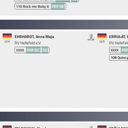
110
Rock me Baby 6
PRF 08
EHRHARDT, Anna Maja
ERRULAT, 
GER
GER
RV Hellefeld e.V.
RV Hellefeld
XXXX
PRF 02
03
XXXX
PRF
108
Quinc