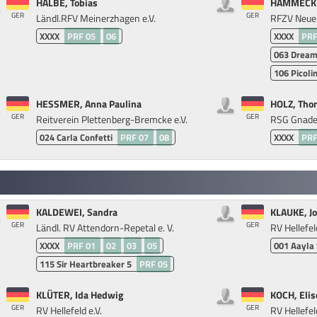
HALBE, Tobias
HAMMECKE,
GER
GER
Ländl.RFV Meinerzhagen e.V.
RFZV Neuen
XXXX
PRF 05
06
XXXX
PRF
063
Dream
106
Picoli
HESSMER, Anna Paulina
HOLZ, Tho
GER
GER
Reitverein Plettenberg-Bremcke e.V.
RSG Gnade
024
Carla Confetti
PRF 07
08
XXXX
PRF
KALDEWEI, Sandra
KLAUKE, J
GER
GER
Ländl. RV Attendorn-Repetal e. V.
RV Hellefeld
XXXX
PRF 01
02
03
05
001
Aayla
115
Sir Heartbreaker 5
PRF 05
KLÜTER, Ida Hedwig
KOCH, Elis
GER
GER
RV Hellefeld e.V.
RV Hellefeld