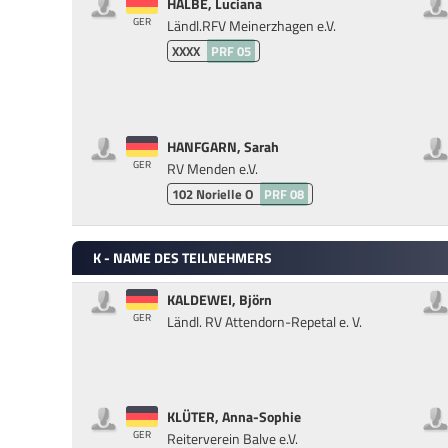
HALBE, Luciana
GER
Ländl.RFV Meinerzhagen e.V.
XXXX
PRF 05
HANFGARN, Sarah
GER
RV Menden e.V.
102
Norielle O
PRF 08
K - NAME DES TEILNEHMERS
KALDEWEI, Björn
GER
Ländl. RV Attendorn-Repetal e. V.
KLÜTER, Anna-Sophie
GER
Reiterverein Balve e.V.