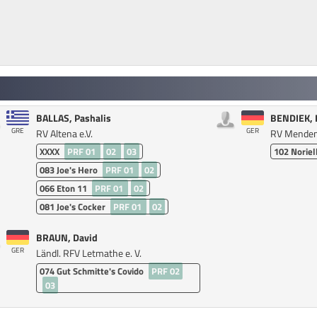
BALLAS, Pashalis
BENDIEK, 
GRE
GER
RV Altena e.V.
RV Menden 
XXXX
PRF 01
02
03
102
Noriel
083
Joe's Hero
PRF 01
02
066
Eton 11
PRF 01
02
081
Joe's Cocker
PRF 01
02
BRAUN, David
GER
Ländl. RFV Letmathe e. V.
074
Gut Schmitte's Covido
PRF 02
03