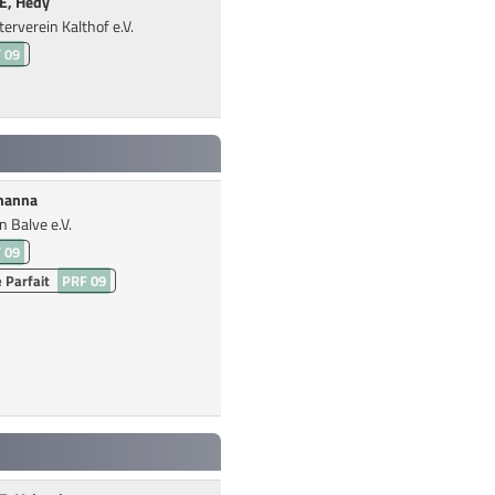
E, Hedy
erverein Kalthof e.V.
 09
hanna
n Balve e.V.
 09
 Parfait
PRF 09