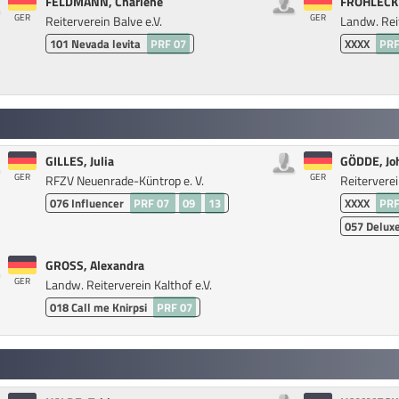
FELDMANN, Charlene
FRÖHLECK
GER
GER
Reiterverein Balve e.V.
Landw. Reit
101
Nevada levita
PRF 07
XXXX
PRF
GILLES, Julia
GÖDDE, Jo
GER
GER
RFZV Neuenrade-Küntrop e. V.
Reiterverei
076
Influencer
PRF 07
09
13
XXXX
PRF
057
Deluxe
GROSS, Alexandra
GER
Landw. Reiterverein Kalthof e.V.
018
Call me Knirpsi
PRF 07