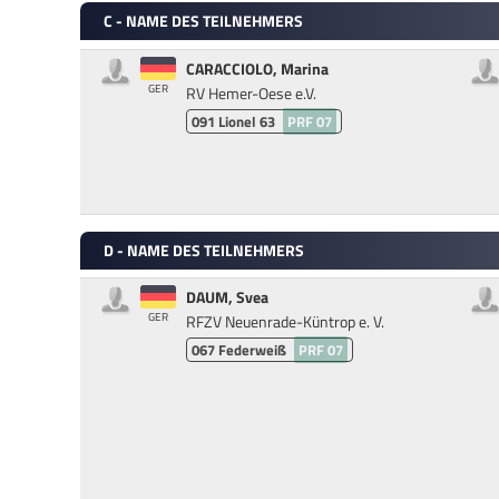
C - NAME DES TEILNEHMERS
CARACCIOLO, Marina
GER
RV Hemer-Oese e.V.
091
Lionel 63
PRF 07
D - NAME DES TEILNEHMERS
DAUM, Svea
GER
RFZV Neuenrade-Küntrop e. V.
067
Federweiß
PRF 07