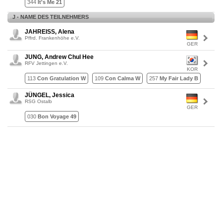
344
It's Me 21
J - NAME DES TEILNEHMERS
JAHREISS, Alena
Pffrd. Frankenhöhe e.V.
GER
JUNG, Andrew Chul Hee
RFV Jettingen e.V.
KOR
113
Con Gratulation W
109
Con Calma W
257
My Fair Lady B
JÜNGEL, Jessica
RSG Ostalb
GER
030
Bon Voyage 49