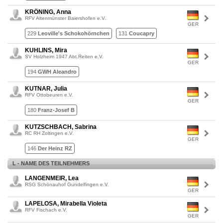
KRÖNING, Anna
RFV Altenmünster Baiershofen e.V.
GER
229
Leoville's Schokohörnchen
131
Coucapry
KUHLINS, Mira
SV Holzheim 1947 Abt.Reiten e.V.
GER
194
GWH Aleandro
KUTNAR, Julia
RFV Ottobeuren e.V.
GER
180
Franz-Josef B
KUTZSCHBACH, Sabrina
RC RH Zoltingen e.V.
GER
146
Der Heinz RZ
L - NAME DES TEILNEHMERS
LANGENMEIR, Lea
RSG Schönauhof Gundelfingen e.V.
GER
LAPELOSA, Mirabella Violeta
RFV Fischach e.V.
GER