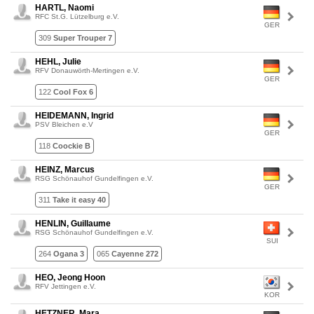
HARTL, Naomi
RFC St.G. Lützelburg e.V.
GER
309
Super Trouper 7
HEHL, Julie
RFV Donauwörth-Mertingen e.V.
GER
122
Cool Fox 6
HEIDEMANN, Ingrid
PSV Bleichen e.V
GER
118
Coockie B
HEINZ, Marcus
RSG Schönauhof Gundelfingen e.V.
GER
311
Take it easy 40
HENLIN, Guillaume
RSG Schönauhof Gundelfingen e.V.
SUI
264
Ogana 3
065
Cayenne 272
HEO, Jeong Hoon
RFV Jettingen e.V.
KOR
HETZNER, Mara