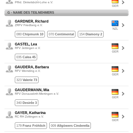
Pffrd. Dinkelsbühl-Lohe e.V.
GER
G - NAME DES TEILNEHMERS
GARDNER, Richard
ZRFV Friedberg e.V.
NZL
080
Chipmunk 10
070
Centimental
154
Diamony 2
GASTEL, Lea
RFV Jettingen e.V.
GER
035
Calea 45
GAUDERA, Barbara
RFV Wemding e.V.
GER
323
Valerie 73
GAUDERMANN, Mia
RFV Donauwörth-Mertingen e.V.
GER
340
Desirée 3
GAYER, Katharina
RC RH Zoltingen e.V.
GER
179
Franz Fröhlich
009
Allgöwers Cinderella