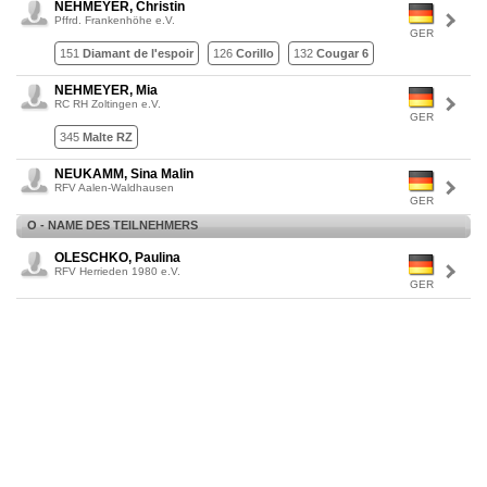
NEHMEYER, Christin
Pffrd. Frankenhöhe e.V.
GER
151
Diamant de l'espoir
126
Corillo
132
Cougar 6
NEHMEYER, Mia
RC RH Zoltingen e.V.
GER
345
Malte RZ
NEUKAMM, Sina Malin
RFV Aalen-Waldhausen
GER
O - NAME DES TEILNEHMERS
OLESCHKO, Paulina
RFV Herrieden 1980 e.V.
GER