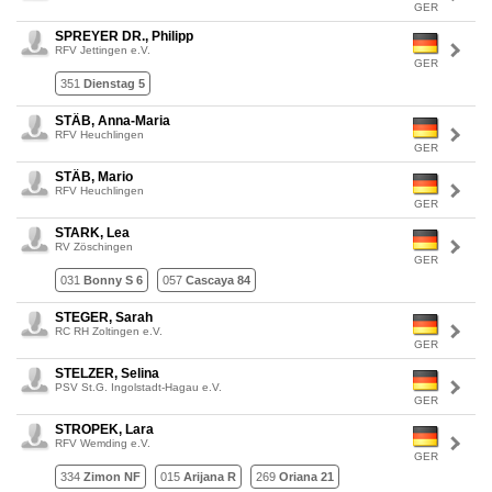
GER
SPREYER DR., Philipp
RFV Jettingen e.V.
GER
351
Dienstag 5
STÄB, Anna-Maria
RFV Heuchlingen
GER
STÄB, Mario
RFV Heuchlingen
GER
STARK, Lea
RV Zöschingen
GER
031
Bonny S 6
057
Cascaya 84
STEGER, Sarah
RC RH Zoltingen e.V.
GER
STELZER, Selina
PSV St.G. Ingolstadt-Hagau e.V.
GER
STROPEK, Lara
RFV Wemding e.V.
GER
334
Zimon NF
015
Arijana R
269
Oriana 21