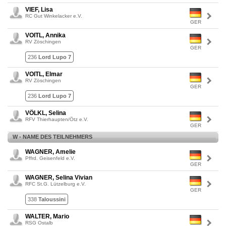
VIEF, Lisa
RC Gut Winkelacker e.V.
GER
VOITL, Annika
RV Zöschingen
GER
236
Lord Lupo 7
VOITL, Elmar
RV Zöschingen
GER
236
Lord Lupo 7
VÖLKL, Selina
RFV Thierhaupten/Ötz e.V.
GER
W - NAME DES TEILNEHMERS
WAGNER, Amelie
Pffrd. Geisenfeld e.V.
GER
WAGNER, Selina Vivian
RFC St.G. Lützelburg e.V.
GER
338
Taloussini
WALTER, Mario
RSG Ostalb