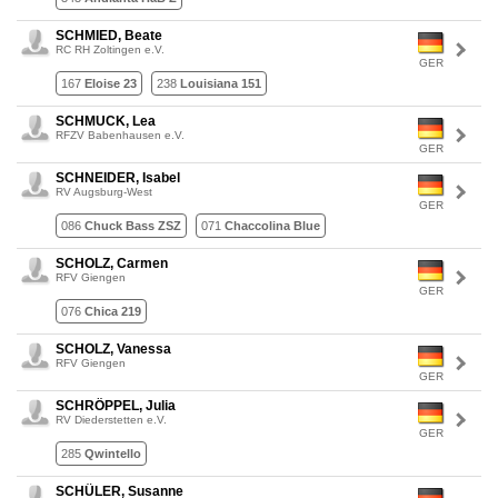
SCHMIED, Beate
RC RH Zoltingen e.V.
GER
167
Eloise 23
238
Louisiana 151
SCHMUCK, Lea
RFZV Babenhausen e.V.
GER
SCHNEIDER, Isabel
RV Augsburg-West
GER
086
Chuck Bass ZSZ
071
Chaccolina Blue
SCHOLZ, Carmen
RFV Giengen
GER
076
Chica 219
SCHOLZ, Vanessa
RFV Giengen
GER
SCHRÖPPEL, Julia
RV Diederstetten e.V.
GER
285
Qwintello
SCHÜLER, Susanne