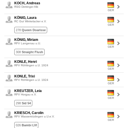
KOCH, Andreas
RSG Dettinger Alb
GER
KÖNIG, Laura
RC Gut Winkelacker e.V.
GER
278
Queen Doarisse
KÖNIG, Miriam
RFV Langenau u.U.
GER
308
Straight Flush
KONLE, Henri
RFV Röhlingen u.U. 1924
GER
KONLE, Trixi
RFV Röhlingen u.U. 1924
GER
KREUTZER, Leia
RFV Horgau e.V.
GER
298
Sid 54
KRIESCH, Carolin
RFV Wassertrüdingen u.U.e.V.
GER
026
Bambi LVI