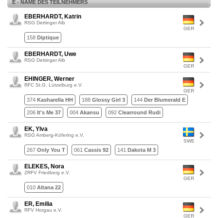
E - NAME DES TEILNEHMERS
EBERHARDT, Katrin
RSG Dettinger Alb
GER
158
Diptique
EBERHARDT, Uwe
RSG Dettinger Alb
GER
EHINGER, Werner
RFC St.G. Lützelburg e.V.
GER
374
Kasharella HH
188
Glossy Girl 3
144
Der Blumerald E
206
It's Me 37
004
Akansu
092
Clearround Rudi
EK, Ylva
RSG Amberg-Köfering e.V.
SWE
267
Only You T
061
Cassis 92
141
Dakota M 3
ELEKES, Nora
ZRFV Friedberg e.V.
GER
010
Altana 22
ER, Emilia
RFV Horgau e.V.
GER