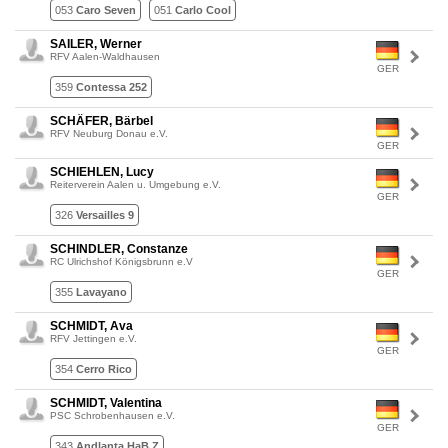
053
Caro Seven
051
Carlo Cool
SAILER, Werner
RFV Aalen-Waldhausen
GER
359
Contessa 252
SCHÄFER, Bärbel
RFV Neuburg Donau e.V.
GER
SCHIEHLEN, Lucy
Reiterverein Aalen u. Umgebung e.V.
GER
326
Versailles 9
SCHINDLER, Constanze
RC Ulrichshof Königsbrunn e.V
GER
355
Lavayano
SCHMIDT, Ava
RFV Jettingen e.V.
GER
354
Cerro Rico
SCHMIDT, Valentina
PSC Schrobenhausen e.V.
GER
343
Andlanta HaB Z