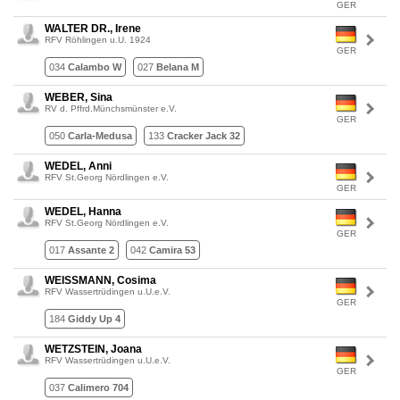
GER
WALTER DR., Irene
RFV Röhlingen u.U. 1924
GER
034
Calambo W
027
Belana M
WEBER, Sina
RV d. Pffrd.Münchsmünster e.V.
GER
050
Carla-Medusa
133
Cracker Jack 32
WEDEL, Anni
RFV St.Georg Nördlingen e.V.
GER
WEDEL, Hanna
RFV St.Georg Nördlingen e.V.
GER
017
Assante 2
042
Camira 53
WEISSMANN, Cosima
RFV Wassertrüdingen u.U.e.V.
GER
184
Giddy Up 4
WETZSTEIN, Joana
RFV Wassertrüdingen u.U.e.V.
GER
037
Calimero 704