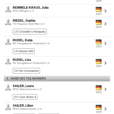
GER
REMMELE-KRAUS, Julia
RTG Offingen e.V.
GER
RIEDEL, Sophia
TG Pegasus Nord-Ries e.V.
GER
135
Cristallo's Hulapalu
RUDEL, Katja
RV Königsbrunn Fohlenhof e.V.
GER
149
Dexter 293
RUDEL, Lisa
RV Königsbrunn Fohlenhof e.V.
GER
299
Sir Constantin
S - NAME DES TEILNEHMERS
SAILER, Laura
RFZV Babenhausen e.V.
GER
052
Caro Bube S
SAILER, Lilian
RFZV Babenhausen e.V.
GER