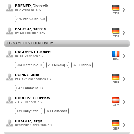
BREMER, Chantelle
RFV Wemding e.V.
GER
375
Van Chichi CB
BSCHOR, Hannah
RV Diederstetten e.V.
GER
D - NAME DES TEILNEHMERS
DAGOBERT, Clement
RC RH Zoltingen e.V.
FRA
204
Incredible 11
261
Nikolaj 6
370
Diaribik
DÖRING, Julia
PSC Schrobenhausen e.V.
GER
047
Caramella 13
DOUPOVEC, Christa
ZRFV Friedberg e.V.
AUT
139
Daily Star 5
041
Camcoon
DRÄGER, Birgit
Reitschule Gabel 2004 e.V.
GER