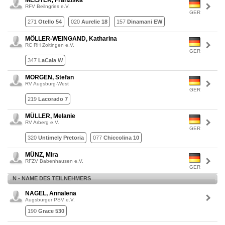
MEISTER, Franziska
RFV Beilngries e.V.
GER
271
Otello 54
020
Aurelie 18
157
Dinamani EW
MÖLLER-WEINGAND, Katharina
RC RH Zoltingen e.V.
GER
347
LaCala W
MORGEN, Stefan
RV Augsburg-West
GER
219
Lacorado 7
MÜLLER, Melanie
RV Arberg e.V.
GER
320
Untimely Pretoria
077
Chiccolina 10
MÜNZ, Mira
RFZV Babenhausen e.V.
GER
N - NAME DES TEILNEHMERS
NAGEL, Annalena
Augsburger PSV e.V.
190
Grace 530