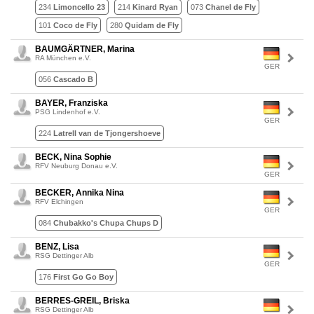
234
Limoncello 23
214
Kinard Ryan
073
Chanel de Fly
101
Coco de Fly
280
Quidam de Fly
BAUMGÄRTNER, Marina
RA München e.V.
GER
056
Cascado B
BAYER, Franziska
PSG Lindenhof e.V.
GER
224
Latrell van de Tjongershoeve
BECK, Nina Sophie
RFV Neuburg Donau e.V.
GER
BECKER, Annika Nina
RFV Elchingen
GER
084
Chubakko's Chupa Chups D
BENZ, Lisa
RSG Dettinger Alb
GER
176
First Go Go Boy
BERRES-GREIL, Briska
RSG Dettinger Alb