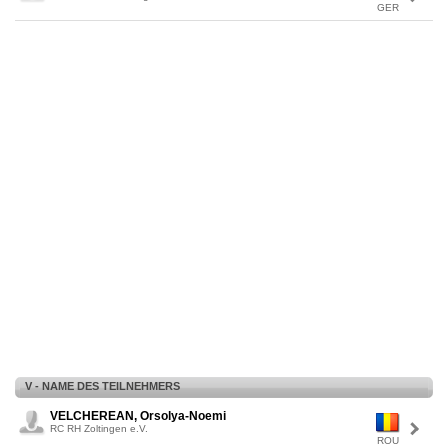
GER
V - NAME DES TEILNEHMERS
VELCHEREAN, Orsolya-Noemi
RC RH Zoltingen e.V.
ROU