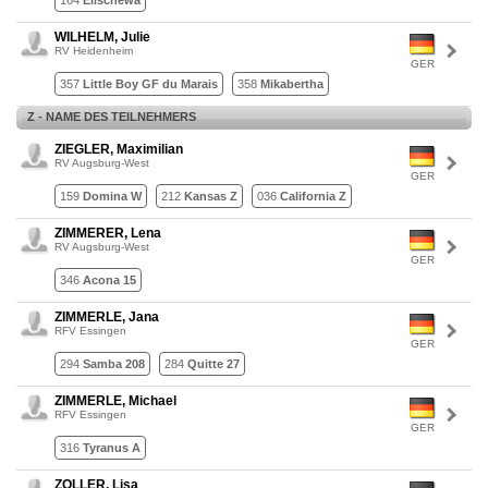
164
Elischewa
WILHELM, Julie
RV Heidenheim
GER
357
Little Boy GF du Marais
358
Mikabertha
Z - NAME DES TEILNEHMERS
ZIEGLER, Maximilian
RV Augsburg-West
GER
159
Domina W
212
Kansas Z
036
California Z
ZIMMERER, Lena
RV Augsburg-West
GER
346
Acona 15
ZIMMERLE, Jana
RFV Essingen
GER
294
Samba 208
284
Quitte 27
ZIMMERLE, Michael
RFV Essingen
GER
316
Tyranus A
ZOLLER, Lisa