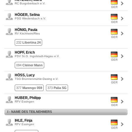
RC Burgoberbach e.V.
GER
HÖGER, Selina
PSG Wiedersbach e.V.
GER
HÖNIG, Paula
RV Kirchheim/Ries
GER
232
Libertina 24
HOPF, Erich
PSV St.G. Ingolstadt-Hagau e.V.
GER
094
Cleiner Mann
HÖSS, Lucy
TSG Brunnenmühle-Dasing e.V.
GER
377
Marengo 059
373
Palia SG
HUBER, Philipp
RFV Essingen
GER
I - NAME DES TEILNEHMERS
IHLE, Finja
RFV Essingen
GER