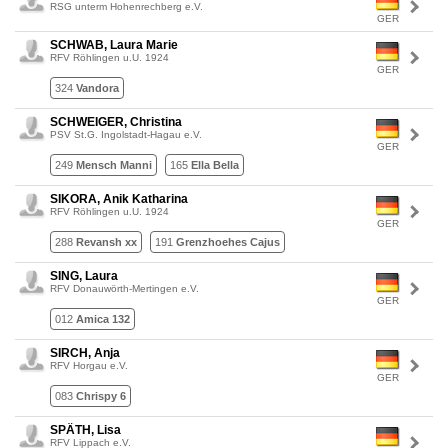
RSG unterm Hohenrechberg e.V.
GER
SCHWAB, Laura Marie
RFV Röhlingen u.U. 1924
GER
324
Vandora
SCHWEIGER, Christina
PSV St.G. Ingolstadt-Hagau e.V.
GER
249
Mensch Manni
165
Ella Bella
SIKORA, Anik Katharina
RFV Röhlingen u.U. 1924
GER
288
Revansh xx
191
Grenzhoehes Cajus
SING, Laura
RFV Donauwörth-Mertingen e.V.
GER
012
Amica 132
SIRCH, Anja
RFV Horgau e.V.
GER
083
Chrispy 6
SPÄTH, Lisa
RFV Lippach e.V.