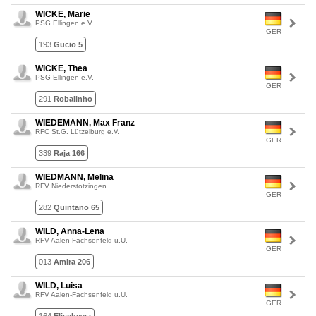
WICKE, Marie
PSG Ellingen e.V.
GER
193
Gucio 5
WICKE, Thea
PSG Ellingen e.V.
GER
291
Robalinho
WIEDEMANN, Max Franz
RFC St.G. Lützelburg e.V.
GER
339
Raja 166
WIEDMANN, Melina
RFV Niederstotzingen
GER
282
Quintano 65
WILD, Anna-Lena
RFV Aalen-Fachsenfeld u.U.
GER
013
Amira 206
WILD, Luisa
RFV Aalen-Fachsenfeld u.U.
GER