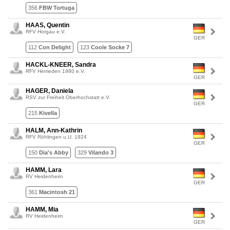
356
FBW Tortuga
HAAS, Quentin
RFV Horgau e.V.
GER
112
Con Delight
123
Coole Socke 7
HACKL-KNEER, Sandra
RFV Herrieden 1980 e.V.
GER
HAGER, Daniela
RSV zur Freiheit Oberhochstatt e.V.
GER
215
Kivella
HALM, Ann-Kathrin
RFV Röhlingen u.U. 1924
GER
150
Dia's Abby
329
Vilando 3
HAMM, Lara
RV Heidenheim
GER
361
Macintosh 21
HAMM, Mia
RV Heidenheim
GER