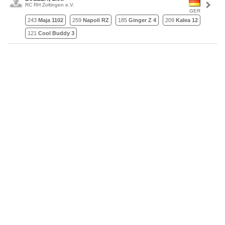
RC RH Zoltingen e.V.
GER
243
Maja 1102
259
Napoli RZ
185
Ginger Z 4
209
Kalea 12
121
Cool Buddy 3