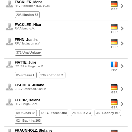
FACKLER, Mona
RFV Röhlingen u.U. 1924
GER
203
Illusion 87
FACKLER, Nico
RV Arberg e.V.
GER
FEHN, Justine
RFV Jettingen e.V.
GER
371
Una Unique
FIATTE, Julie
RC RH Zoltingen e.V.
FRA
059
Casira L
336
Zoef den 2.
FISCHER, Juliane
LPSV Donzdorf Alb/Fils
GER
FLUHR, Helena
RFV Horgau e.V.
GER
090
Claas 38
181
G-Force One
240
Luis Z 3
360
Looney BR
024
Baghira 103
FRAUNHOLZ, Stefanie