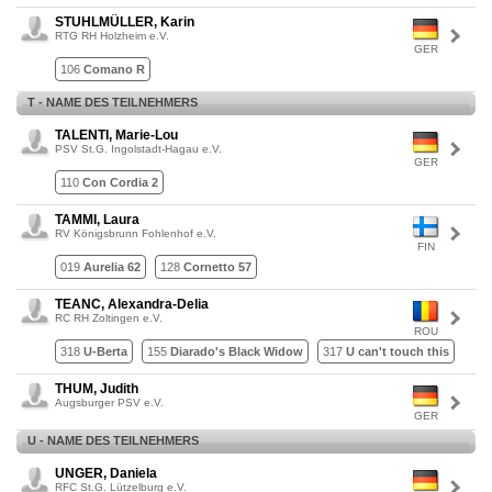
STUHLMÜLLER, Karin
RTG RH Holzheim e.V.
GER
106
Comano R
T - NAME DES TEILNEHMERS
TALENTI, Marie-Lou
PSV St.G. Ingolstadt-Hagau e.V.
GER
110
Con Cordia 2
TAMMI, Laura
RV Königsbrunn Fohlenhof e.V.
FIN
019
Aurelia 62
128
Cornetto 57
TEANC, Alexandra-Delia
RC RH Zoltingen e.V.
ROU
318
U-Berta
155
Diarado's Black Widow
317
U can't touch this
THUM, Judith
Augsburger PSV e.V.
GER
U - NAME DES TEILNEHMERS
UNGER, Daniela
RFC St.G. Lützelburg e.V.