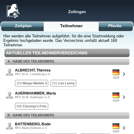
Zoltingen
Zeitplan
Teilnehmer
Pferde
Hier werden alle Teilnehmer aufgeführt, für die eine Startmeldung oder
Ergebnis hochgeladen wurde. Das Verzeichnis umfaßt aktuell 169
Teilnehmer.
AKTUELLES TEILNEHMERVERZEICHNIS
A - NAME DES TEILNEHMERS
ALBRECHT, Theresa
RFC St.G. Lützelburg e.V.
GER
254
Moqui Marble 3
231
Lex Lenny
AUERNHAMMER, Maria
RFV St.M. Gablingen e.V.
GER
096
Clooney's Fritz
B - NAME DES TEILNEHMERS
BATTENBERG, Bodo
RFC Markt Erkheim e.V.
GER