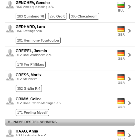
GENCHEV, Gencho
RSG Amberg-Köfering e.V.
BUL
283
Quintano 78
270
Oro 8
365
Chacaboom
GERHARD, Lara
RSG Dettinger Alb
GER
201
Hermione Tourtoulou
GREIPEL, Jasmin
RFV Bad Windsheim e.V.
GER
178
For Pfiffikus
GRESS, Moritz
RFV Steinheim
GER
352
Gräfin R 4
GRIMM, Celine
RFV Donauwörth-Mertingen e.V.
GER
171
Feeling Myself
H - NAME DES TEILNEHMERS
HAAG, Anna
TG LLZ Ansbach e.V.
GER