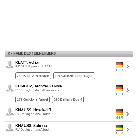
K - NAME DES TEILNEHMERS
KLATT, Adrian
RFV Röhlingen u.U. 1924
GER
210
Kalif von Risum
191
Grenzhoehes Cajus
KLINGER, Jennifer Fabiola
RFV Burgkunstadt-Theisau e.V.
GER
279
Quicky's Angel
028
Bellinis Boy 4
KNAUSS, Heydwolff
RV Dettingen am Albuch
GER
KNAUSS, Sabrina
RV Dettingen am Albuch
GER