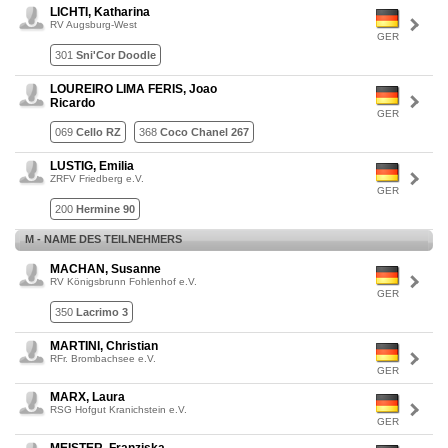
LICHTI, Katharina
RV Augsburg-West
GER
301
Sni'Cor Doodle
LOUREIRO LIMA FERIS, Joao
Ricardo
GER
069
Cello RZ
368
Coco Chanel 267
LUSTIG, Emilia
ZRFV Friedberg e.V.
GER
200
Hermine 90
M - NAME DES TEILNEHMERS
MACHAN, Susanne
RV Königsbrunn Fohlenhof e.V.
GER
350
Lacrimo 3
MARTINI, Christian
RFr. Brombachsee e.V.
GER
MARX, Laura
RSG Hofgut Kranichstein e.V.
GER