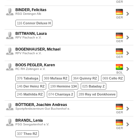
GER
BINDER, Felicitas
RSG Dettinger Alb
GER
116
Connor Deluxe H
BITTMANN, Laura
RFV Fischach e.V.
GER
BOGENHAUSER, Michael
RFV Fischach e.V.
GER
BOOS PEGLER, Karen
RC RH Zoltingen e.V.
BOL
376
Tabaluga
369
Mufasa RZ
364
Quinny RZ
069
Cello RZ
146
Der Heinz RZ
199
Hermine 134
025
Baladay Z
245
Mathilda RZ
074
Chantaya 2
289
Rey vd Donkhoeve
BÖTTIGER, Joachim Andreas
Sportpferdezentrum Gut Buchenhof e.
GER
BRANDL, Lenia
PSG Seegartenhof e.V.
GER
337
Theo RZ