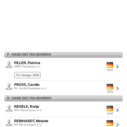
P - NAME DES TEILNEHMERS
PILLER, Patricia
ZRFV Friedberg e.V.
GER
353
Amigo 1916
PRÜSS, Carolin
RV Schloß Aystetten e.V.
GER
R - NAME DES TEILNEHMERS
REGELE, Ronja
RFV Reischenau e.V.
GER
REINHARDT, Melanie
RC RH Zoltingen e.V.