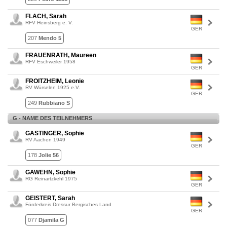
FLACH, Sarah
RFV Heinsberg e. V.
GER
207
Mendo 5
FRAUENRATH, Maureen
RFV Eschweiler 1958
GER
FROITZHEIM, Leonie
RV Würselen 1925 e.V.
GER
249
Rubbiano S
G - NAME DES TEILNEHMERS
GASTINGER, Sophie
RV Aachen 1949
GER
178
Jolie 56
GAWEHN, Sophie
RG Reinartzkehl 1975
GER
GEISTERT, Sarah
Förderkreis Dressur Bergisches Land
GER
077
Djamila G