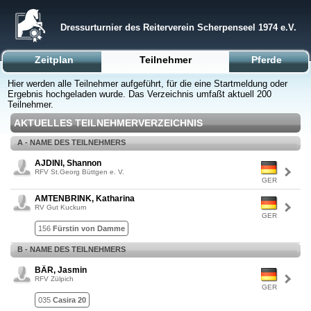
Dressurturnier des Reiterverein Scherpenseel 1974 e.V.
Zeitplan
Teilnehmer
Pferde
Hier werden alle Teilnehmer aufgeführt, für die eine Startmeldung oder
Ergebnis hochgeladen wurde. Das Verzeichnis umfaßt aktuell 200
Teilnehmer.
AKTUELLES TEILNEHMERVERZEICHNIS
A - NAME DES TEILNEHMERS
AJDINI, Shannon
RFV St.Georg Büttgen e. V.
GER
AMTENBRINK, Katharina
RV Gut Kuckum
GER
156
Fürstin von Damme
B - NAME DES TEILNEHMERS
BÄR, Jasmin
RFV Zülpich
GER
035
Casira 20