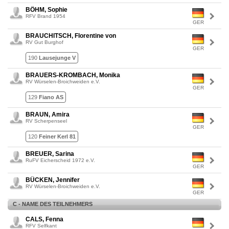
BÖHM, Sophie
RFV Brand 1954
GER
BRAUCHITSCH, Florentine von
RV Gut Burghof
GER
190
Lausejunge V
BRAUERS-KROMBACH, Monika
RV Würselen-Broichweiden e.V.
GER
129
Fiano AS
BRAUN, Amira
RV Scherpenseel
GER
120
Feiner Kerl 81
BREUER, Sarina
RuFV Eicherscheid 1972 e.V.
GER
BÜCKEN, Jennifer
RV Würselen-Broichweiden e.V.
GER
C - NAME DES TEILNEHMERS
CALS, Fenna
RFV Selfkant