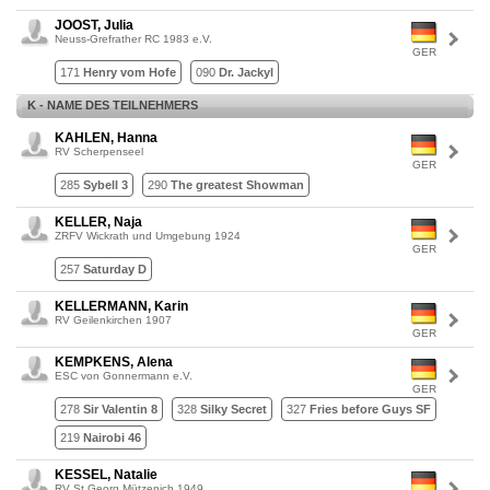
JOOST, Julia
Neuss-Grefrather RC 1983 e.V.
GER
171
Henry vom Hofe
090
Dr. Jackyl
K - NAME DES TEILNEHMERS
KAHLEN, Hanna
RV Scherpenseel
GER
285
Sybell 3
290
The greatest Showman
KELLER, Naja
ZRFV Wickrath und Umgebung 1924
GER
257
Saturday D
KELLERMANN, Karin
RV Geilenkirchen 1907
GER
KEMPKENS, Alena
ESC von Gonnermann e.V.
GER
278
Sir Valentin 8
328
Silky Secret
327
Fries before Guys SF
219
Nairobi 46
KESSEL, Natalie
RV St.Georg Mützenich 1949