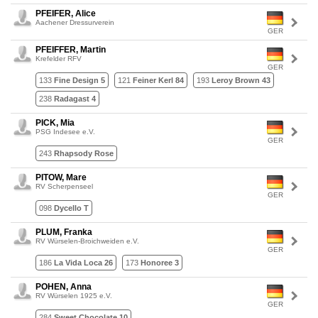
PFEIFER, Alice
Aachener Dressurverein
GER
PFEIFFER, Martin
Krefelder RFV
GER
133
Fine Design 5
121
Feiner Kerl 84
193
Leroy Brown 43
238
Radagast 4
PICK, Mia
PSG Indesee e.V.
GER
243
Rhapsody Rose
PITOW, Mare
RV Scherpenseel
GER
098
Dycello T
PLUM, Franka
RV Würselen-Broichweiden e.V.
GER
186
La Vida Loca 26
173
Honoree 3
POHEN, Anna
RV Würselen 1925 e.V.
GER
284
Sweet Chocolate 10