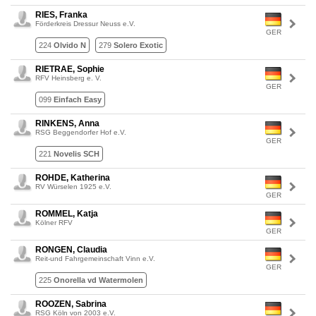
RIES, Franka
Förderkreis Dressur Neuss e.V.
GER
224
Olvido N
279
Solero Exotic
RIETRAE, Sophie
RFV Heinsberg e. V.
GER
099
Einfach Easy
RINKENS, Anna
RSG Beggendorfer Hof e.V.
GER
221
Novelis SCH
ROHDE, Katherina
RV Würselen 1925 e.V.
GER
ROMMEL, Katja
Kölner RFV
GER
RONGEN, Claudia
Reit-und Fahrgemeinschaft Vinn e.V.
GER
225
Onorella vd Watermolen
ROOZEN, Sabrina
RSG Köln von 2003 e.V.