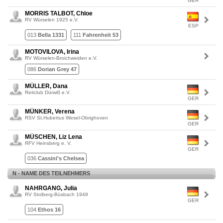
GER
MORRIS TALBOT, Chloe
RV Würselen 1925 e.V.
ESP
013
Bella 1331
111
Fahrenheit 53
MOTOVILOVA, Irina
RV Würselen-Broichweiden e.V.
086
Dorian Grey 47
MÜLLER, Dana
Reitclub Dürwiß e.V.
GER
MÜNKER, Verena
RSV St.Hubertus Wesel-Obrighoven
GER
MÜSCHEN, Liz Lena
RFV Heinsberg e. V.
GER
036
Cassini's Chelsea
N - NAME DES TEILNEHMERS
NAHRGANG, Julia
RV Stolberg-Büsbach 1949
GER
104
Ethos 16