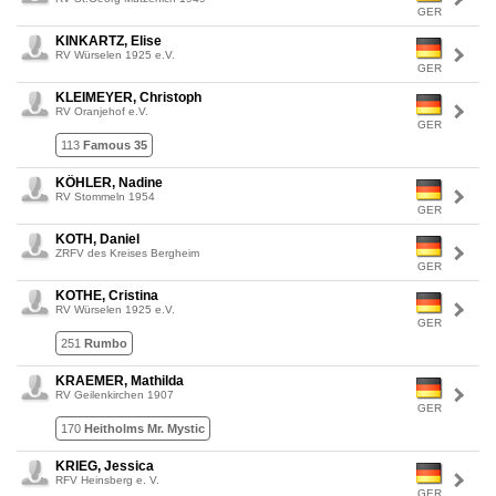
GER
KINKARTZ, Elise
RV Würselen 1925 e.V.
GER
KLEIMEYER, Christoph
RV Oranjehof e.V.
GER
113
Famous 35
KÖHLER, Nadine
RV Stommeln 1954
GER
KOTH, Daniel
ZRFV des Kreises Bergheim
GER
KOTHE, Cristina
RV Würselen 1925 e.V.
GER
251
Rumbo
KRAEMER, Mathilda
RV Geilenkirchen 1907
GER
170
Heitholms Mr. Mystic
KRIEG, Jessica
RFV Heinsberg e. V.
GER