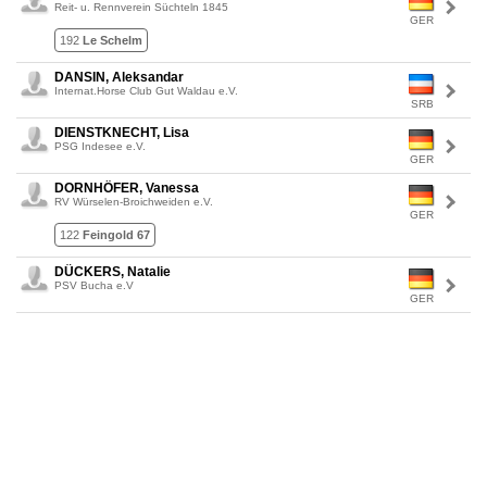
Reit- u. Rennverein Süchteln 1845
GER
192
Le Schelm
DANSIN, Aleksandar
Internat.Horse Club Gut Waldau e.V.
SRB
DIENSTKNECHT, Lisa
PSG Indesee e.V.
GER
DORNHÖFER, Vanessa
RV Würselen-Broichweiden e.V.
GER
122
Feingold 67
DÜCKERS, Natalie
PSV Bucha e.V
GER