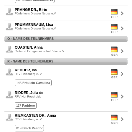
PRANGE DR., Birte
Förderkreis Dressur Neuss e.V.
GER
PRUMMENBAUM, Lisa
Förderkreis Dressur Neuss e.V.
GER
Q - NAME DES TEILNEHMERS
QUASTEN, Anna
Reit-und Fahrgemeinschaft Vinn e.V.
GER
R - NAME DES TEILNEHMERS
REHDER, Ina
RFV Heinsberg e. V.
GER
145
Fräulein Cavallina
RIDDER, Julia de
RFV Hof Rossheide
GER
117
Faridero
RIEMKASTEN DR., Anna
RFV Heinsberg e. V.
GER
019
Black Pearl V