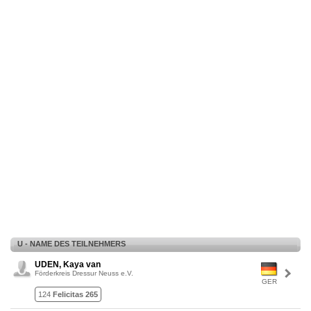
U - NAME DES TEILNEHMERS
UDEN, Kaya van
Förderkreis Dressur Neuss e.V.
GER
124
Felicitas 265