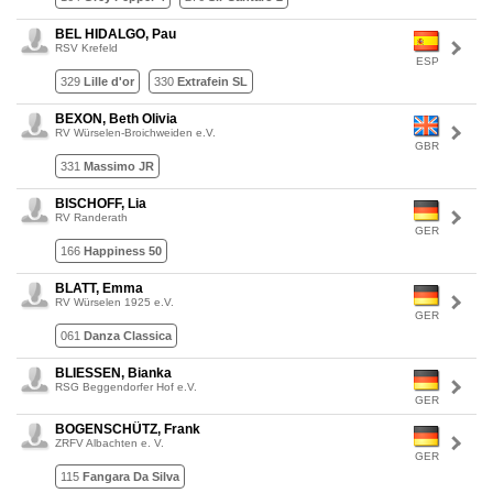
BEL HIDALGO, Pau
RSV Krefeld
ESP
329
Lille d'or
330
Extrafein SL
BEXON, Beth Olivia
RV Würselen-Broichweiden e.V.
GBR
331
Massimo JR
BISCHOFF, Lia
RV Randerath
GER
166
Happiness 50
BLATT, Emma
RV Würselen 1925 e.V.
GER
061
Danza Classica
BLIESSEN, Bianka
RSG Beggendorfer Hof e.V.
GER
BOGENSCHÜTZ, Frank
ZRFV Albachten e. V.
GER
115
Fangara Da Silva