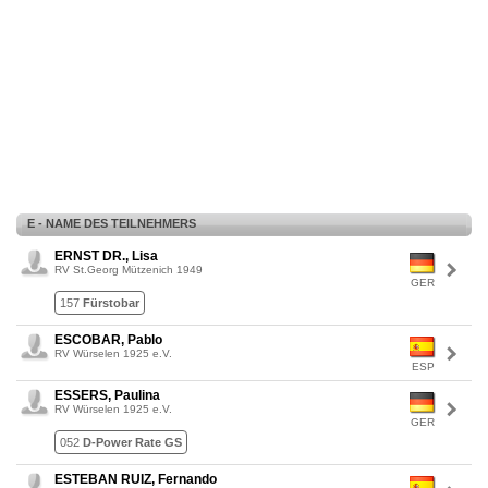
E - NAME DES TEILNEHMERS
ERNST DR., Lisa
RV St.Georg Mützenich 1949
GER
157
Fürstobar
ESCOBAR, Pablo
RV Würselen 1925 e.V.
ESP
ESSERS, Paulina
RV Würselen 1925 e.V.
GER
052
D-Power Rate GS
ESTEBAN RUIZ, Fernando