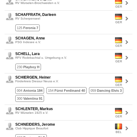
RV Würselen-Broichweiden e.V.
GER
SCHAFFRATH, Darleen
RV Scherpenseel
GER
125
Feronia 7
SCHAGEN, Anne
PSG Indesee e.V.
GER
SCHELL, Lara
RFV Rodebachtal u. Umgebung e.V.
GER
230
Playboy H
SCHIERGEN, Heiner
Förderkreis Dressur Neuss e.V.
GER
004
Antonia 184
154
Fürst Ferdinand 40
059
Dancing Elvis 3
300
Valentina 91
SCHLENTER, Markus
RV Würselen 1925 e.V.
GER
SCHNEIDERS, Jerome
Club Hippique Beaufort
BEL