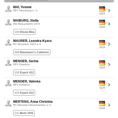
MAI, Yvonne
RFV Heinsberg e. V.
GER
MAIBURG, Stella
RG Reinartzkehl 1975
GER
100
Elexia Mea
MAURER, Leandra-Kyara
RV Würselen 1925 e.V.
GER
009
Baumann's Calimero
MENGER, Sarina
RFV Erkelenz
GER
103
Esprit 412
MENGER, Valeska
RFV Erkelenz
GER
103
Esprit 412
MERTENS, Anna Christina
RV Würselen-Broichweiden e.V.
GER
211
Moët VHS