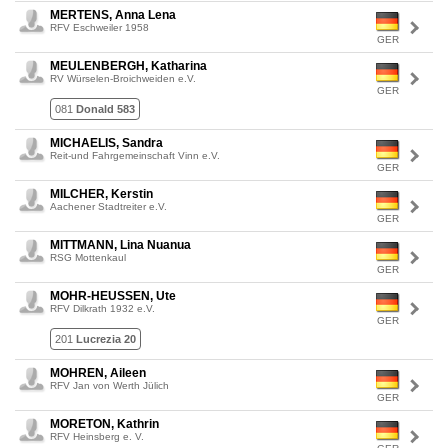
MERTENS, Anna Lena
RFV Eschweiler 1958
GER
MEULENBERGH, Katharina
RV Würselen-Broichweiden e.V.
GER
081
Donald 583
MICHAELIS, Sandra
Reit-und Fahrgemeinschaft Vinn e.V.
GER
MILCHER, Kerstin
Aachener Stadtreiter e.V.
GER
MITTMANN, Lina Nuanua
RSG Mottenkaul
GER
MOHR-HEUSSEN, Ute
RFV Dilkrath 1932 e.V.
GER
201
Lucrezia 20
MOHREN, Aileen
RFV Jan von Werth Jülich
GER
MORETON, Kathrin
RFV Heinsberg e. V.