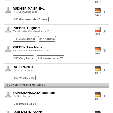
GER
RÜDIGER-MAIER, Eva
RFV Eschweiler 1958
GER
160
Glamourdales Amore
RUEBEN, Dagmara
RV Würselen-Broichweiden e.V.
POL
343
Zivs Enshoj
342
Zonetic
RUEBEN, Lina Maria
RV Würselen-Broichweiden e.V.
GER
345
Caty Perry
344
Westminster 70
RÜTTEN, Nele
RV Scherpenseel
GER
309
Virgilius PL
S - NAME DES TEILNEHMERS
SAPESHANSKAJA, Natascha
RV Gut Hanbruch
GER
245
Rock Star 18
SAUERWEIN, Sophia