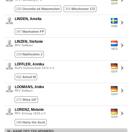
GER
225
Onorella vd Watermolen
314
Winchester 172
LINDEN, Amelia
SWE
347
Manhatten FP
LINZEN, Stefanie
RFV Selfkant
NED
218
Nablissimo 2
LÖFFLER, Annika
RuFV Eicherscheid 1972 e.V.
GER
002
Amsel M
LOOMANS, Anike
RFV Selfkant
GER
272
Shira 147
LORENZ, Melanie
RFV Schaag 1929 e.V.
GER
168
Harry the duck
M - NAME DES TEILNEHMERS