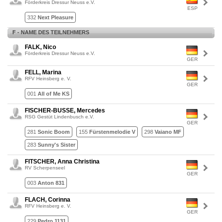
Förderkreis Dressur Neuss e.V.
ESP
332
Next Pleasure
F - NAME DES TEILNEHMERS
FALK, Nico
Förderkreis Dressur Neuss e.V.
GER
FELL, Marina
RFV Heinsberg e. V.
GER
001
All of Me KS
FISCHER-BUSSE, Mercedes
RSG Gestüt Lindenbusch e.V.
GER
281
Sonic Boom
155
Fürstenmelodie V
298
Vaiano MF
283
Sunny's Sister
FITSCHER, Anna Christina
RV Scherpenseel
GER
003
Anton 831
FLACH, Corinna
RFV Heinsberg e. V.
GER
229
Pedro 1131