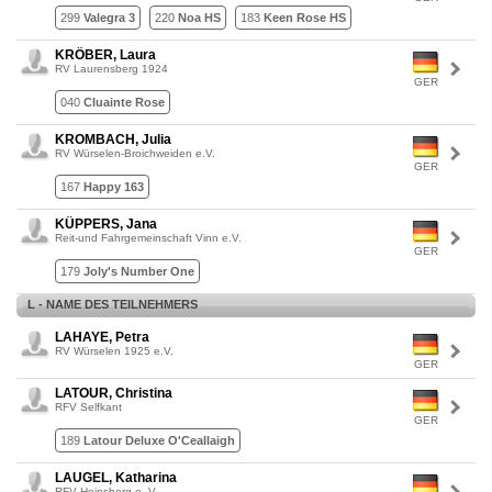
299
Valegra 3
220
Noa HS
183
Keen Rose HS
KRÖBER, Laura
RV Laurensberg 1924
GER
040
Cluainte Rose
KROMBACH, Julia
RV Würselen-Broichweiden e.V.
GER
167
Happy 163
KÜPPERS, Jana
Reit-und Fahrgemeinschaft Vinn e.V.
GER
179
Joly's Number One
L - NAME DES TEILNEHMERS
LAHAYE, Petra
RV Würselen 1925 e.V.
GER
LATOUR, Christina
RFV Selfkant
GER
189
Latour Deluxe O'Ceallaigh
LAUGEL, Katharina
RFV Heinsberg e. V.