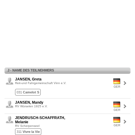
J - NAME DES TEILNEHMERS
JANSEN, Greta
Reit-und Fahrgemeinschaft Vinn e.V.
GER
031
Camelot S
JANSEN, Mandy
RV Würselen 1925 e.V.
GER
JENDRUSCH-SCHAFFRATH,
Melanie
GER
RV Scherpenseel
311
Vivre la Vie