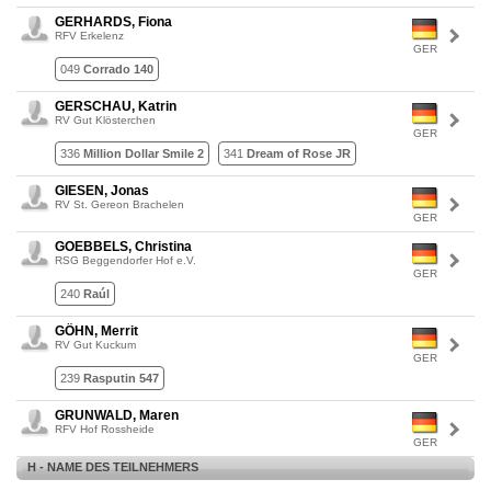
GERHARDS, Fiona
RFV Erkelenz
GER
049
Corrado 140
GERSCHAU, Katrin
RV Gut Klösterchen
GER
336
Million Dollar Smile 2
341
Dream of Rose JR
GIESEN, Jonas
RV St. Gereon Brachelen
GER
GOEBBELS, Christina
RSG Beggendorfer Hof e.V.
GER
240
Raúl
GÖHN, Merrit
RV Gut Kuckum
GER
239
Rasputin 547
GRUNWALD, Maren
RFV Hof Rossheide
GER
H - NAME DES TEILNEHMERS