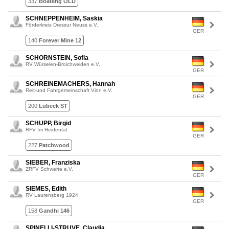
337
Boateng OLD
SCHNEPPENHEIM, Saskia
Förderkreis Dressur Neuss e.V.
GER
140
Forever Mine 12
SCHORNSTEIN, Sofia
RV Würselen-Broichweiden e.V.
GER
SCHREINEMACHERS, Hannah
Reit-und Fahrgemeinschaft Vinn e.V.
GER
200
Lübeck ST
SCHUPP, Birgid
RFV Im Heidental
GER
227
Patchwood
SIEBER, Franziska
ZRFV Schwerte e.V.
GER
SIEMES, Edith
RV Laurensberg 1924
GER
158
Gandhi 146
SPINELLI-STRUVE, Claudia