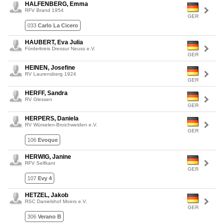
HALFENBERG, Emma
RFV Brand 1954
GER
033
Carlo La Cicero
HAUBERT, Eva Julia
Förderkreis Dressur Neuss e.V.
GER
HEINEN, Josefine
RV Laurensberg 1924
GER
HERFF, Sandra
RV Glessen
GER
HERPERS, Daniela
RV Würselen-Broichweiden e.V.
GER
106
Evoque
HERWIG, Janine
RFV Selfkant
GER
107
Evy 4
HETZEL, Jakob
RSC Danielshof Moers e.V.
GER
306
Verano B