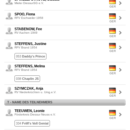
Mieler DressurSG e.V.
GER
SPOO, Fiona
RFV Eschweiler 1958
GER
STABENOW, Fee
RV Aachen 1949
GER
STEFFENS, Justine
RFV Brand 1954
GER
053
Daddy's Prince
STEFFENS, Melina
RFV Brand 1954
GER
038
Chaplin JS
SZYMCZAK, Anja
RV Niederkrüchten u. Umg.e.V.
GER
T - NAME DES TEILNEHMERS
TEEUWEN, Leonie
Förderkreis Dressur Neuss e.V.
GER
334
FvW's Voll Genial