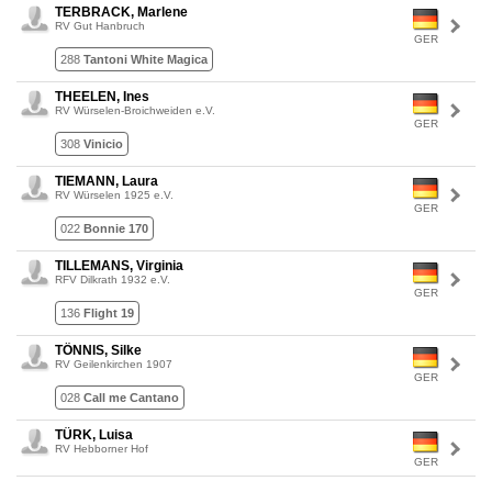
TERBRACK, Marlene
RV Gut Hanbruch
GER
288
Tantoni White Magica
THEELEN, Ines
RV Würselen-Broichweiden e.V.
GER
308
Vinicio
TIEMANN, Laura
RV Würselen 1925 e.V.
GER
022
Bonnie 170
TILLEMANS, Virginia
RFV Dilkrath 1932 e.V.
GER
136
Flight 19
TÖNNIS, Silke
RV Geilenkirchen 1907
GER
028
Call me Cantano
TÜRK, Luisa
RV Hebborner Hof
GER