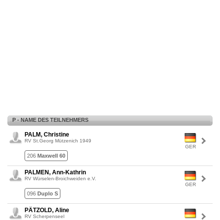
P - NAME DES TEILNEHMERS
PALM, Christine
RV St.Georg Mützenich 1949
GER
206
Maxwell 60
PALMEN, Ann-Kathrin
RV Würselen-Broichweiden e.V.
GER
096
Duplo S
PÄTZOLD, Aline
RV Scherpenseel