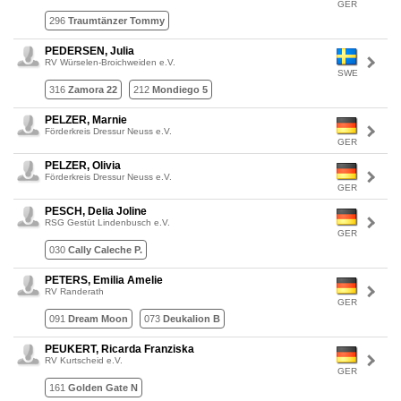
GER
296
Traumtänzer Tommy
PEDERSEN, Julia
RV Würselen-Broichweiden e.V.
SWE
316
Zamora 22
212
Mondiego 5
PELZER, Marnie
Förderkreis Dressur Neuss e.V.
GER
PELZER, Olivia
Förderkreis Dressur Neuss e.V.
GER
PESCH, Delia Joline
RSG Gestüt Lindenbusch e.V.
GER
030
Cally Caleche P.
PETERS, Emilia Amelie
RV Randerath
GER
091
Dream Moon
073
Deukalion B
PEUKERT, Ricarda Franziska
RV Kurtscheid e.V.
GER
161
Golden Gate N