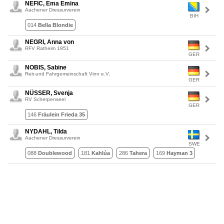
NEFIC, Ema Emina
Aachener Dressurverein
BIH
014
Bella Blondie
NEGRI, Anna von
RFV Ratheim 1951
GER
NOBIS, Sabine
Reit-und Fahrgemeinschaft Vinn e.V.
GER
NÜSSER, Svenja
RV Scherpenseel
GER
146
Fräulein Frieda 35
NYDAHL, Tilda
Aachener Dressurverein
SWE
088
Doublewood
181
Kahlúa
286
Tahera
169
Hayman 3