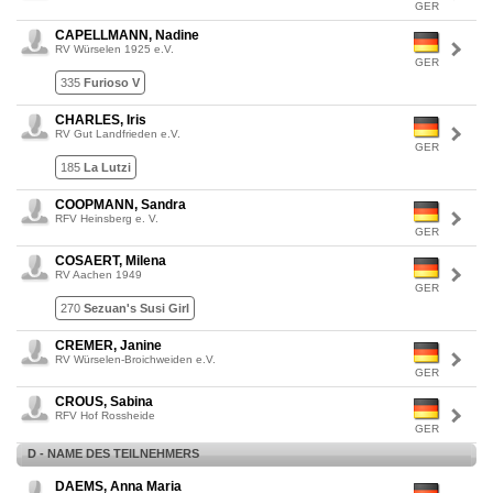
GER
CAPELLMANN, Nadine
RV Würselen 1925 e.V.
GER
335
Furioso V
CHARLES, Iris
RV Gut Landfrieden e.V.
GER
185
La Lutzi
COOPMANN, Sandra
RFV Heinsberg e. V.
GER
COSAERT, Milena
RV Aachen 1949
GER
270
Sezuan's Susi Girl
CREMER, Janine
RV Würselen-Broichweiden e.V.
GER
CROUS, Sabina
RFV Hof Rossheide
GER
D - NAME DES TEILNEHMERS
DAEMS, Anna Maria