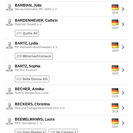
BARBIAN, Julia
Neuss-Grefrather RC 1983 e.V.
GER
BARDENHEUER, Cathrin
Reitclub Dürwiß e.V.
GER
237
Quitte AV
BARTZ, Lydia
RV Würselen-Broichweiden e.V.
GER
209
Mitternachtstraum
BARTZ, Sophia
RV Gut Kuckum
GER
015
Bella Donna 161
BECHER, Annika
ReitSC Bergisches Land
GER
BECKERS, Christina
Reit-und Fahrgemeinschaft Vinn e.V.
GER
BEEMELMANNS, Laura
RFV Heinsberg e. V.
GER
164
Grey Pepper 4
276
Sir Cantaro 2