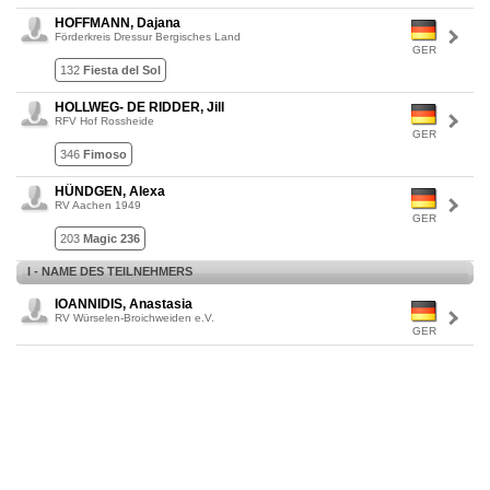
HOFFMANN, Dajana
Förderkreis Dressur Bergisches Land
GER
132
Fiesta del Sol
HOLLWEG- DE RIDDER, Jill
RFV Hof Rossheide
GER
346
Fimoso
HÜNDGEN, Alexa
RV Aachen 1949
GER
203
Magic 236
I - NAME DES TEILNEHMERS
IOANNIDIS, Anastasia
RV Würselen-Broichweiden e.V.
GER