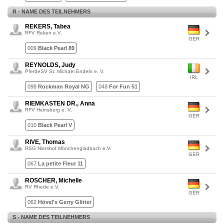
R - NAME DES TEILNEHMERS
REKERS, Tabea
RFV Reken e.V.
GER
009
Black Pearl 89
REYNOLDS, Judy
PferdeSV St. Michael Endeln e. V.
IRL
098
Rockman Royal NG
048
For Fun 51
RIEMKASTEN DR., Anna
RFV Heinsberg e. V.
GER
010
Black Pearl V
RIVE, Thomas
RSG Niershof Mönchengladbach e.V.
GER
067
La petite Fleur 11
ROSCHER, Michelle
RV Rhede e.V.
GER
062
Hövel's Gerry Glitter
S - NAME DES TEILNEHMERS