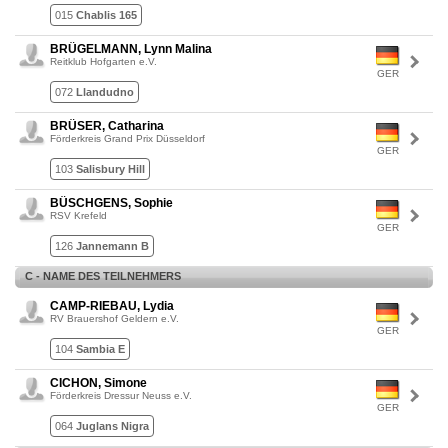
015
Chablis 165
BRÜGELMANN, Lynn Malina
Reitklub Hofgarten e.V.
GER
072
Llandudno
BRÜSER, Catharina
Förderkreis Grand Prix Düsseldorf
GER
103
Salisbury Hill
BÜSCHGENS, Sophie
RSV Krefeld
GER
126
Jannemann B
C - NAME DES TEILNEHMERS
CAMP-RIEBAU, Lydia
RV Brauershof Geldern e.V.
GER
104
Sambia E
CICHON, Simone
Förderkreis Dressur Neuss e.V.
GER
064
Juglans Nigra