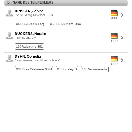
D - NAME DES TEILNEHMERS
DRISSEN, Janine
RV St.Georg Kevelaer 1925
GER
051
FS Bloomberg
052
FS Numero Uno
DÜCKERS, Natalie
PSV Bucha e.V
GER
119
Valentino 361
DYHR, Cornelia
Reitsportzentrum Lichtenholz e.V.
GER
031
Don Corleone GSH
076
Loxley D
115
Summerville