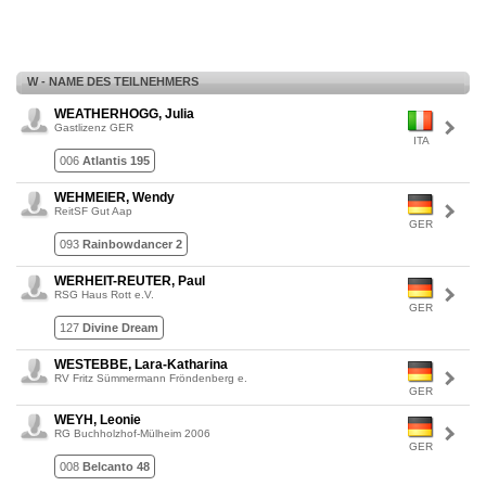
W - NAME DES TEILNEHMERS
WEATHERHOGG, Julia
Gastlizenz GER
ITA
006
Atlantis 195
WEHMEIER, Wendy
ReitSF Gut Aap
GER
093
Rainbowdancer 2
WERHEIT-REUTER, Paul
RSG Haus Rott e.V.
GER
127
Divine Dream
WESTEBBE, Lara-Katharina
RV Fritz Sümmermann Fröndenberg e.
GER
WEYH, Leonie
RG Buchholzhof-Mülheim 2006
GER
008
Belcanto 48