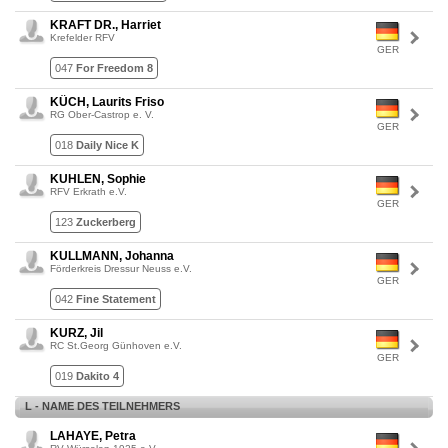
KRAFT DR., Harriet
Krefelder RFV
GER
047
For Freedom 8
KÜCH, Laurits Friso
RG Ober-Castrop e. V.
GER
018
Daily Nice K
KUHLEN, Sophie
RFV Erkrath e.V.
GER
123
Zuckerberg
KULLMANN, Johanna
Förderkreis Dressur Neuss e.V.
GER
042
Fine Statement
KURZ, Jil
RC St.Georg Günhoven e.V.
GER
019
Dakito 4
L - NAME DES TEILNEHMERS
LAHAYE, Petra