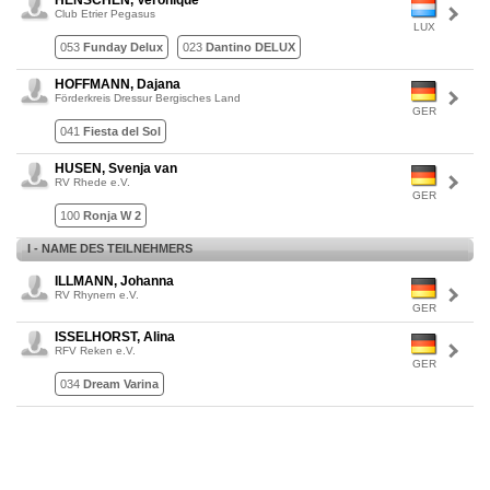
HENSCHEN, Veronique
Club Etrier Pegasus
LUX
053
Funday Delux
023
Dantino DELUX
HOFFMANN, Dajana
Förderkreis Dressur Bergisches Land
GER
041
Fiesta del Sol
HUSEN, Svenja van
RV Rhede e.V.
GER
100
Ronja W 2
I - NAME DES TEILNEHMERS
ILLMANN, Johanna
RV Rhynern e.V.
GER
ISSELHORST, Alina
RFV Reken e.V.
GER
034
Dream Varina