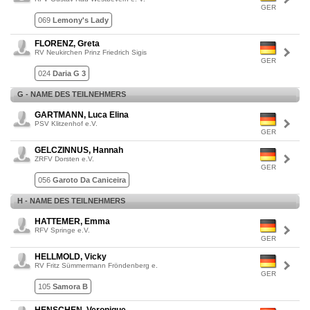
GER
069
Lemony's Lady
FLORENZ, Greta
RV Neukirchen Prinz Friedrich Sigis
GER
024
Daria G 3
G - NAME DES TEILNEHMERS
GARTMANN, Luca Elina
PSV Klitzenhof e.V.
GER
GELCZINNUS, Hannah
ZRFV Dorsten e.V.
GER
056
Garoto Da Caniceira
H - NAME DES TEILNEHMERS
HATTEMER, Emma
RFV Springe e.V.
GER
HELLMOLD, Vicky
RV Fritz Sümmermann Fröndenberg e.
GER
105
Samora B