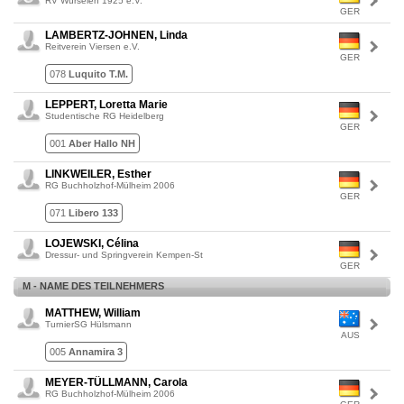
RV Würselen 1925 e.V.
GER
LAMBERTZ-JOHNEN, Linda
Reitverein Viersen e.V.
GER
078
Luquito T.M.
LEPPERT, Loretta Marie
Studentische RG Heidelberg
GER
001
Aber Hallo NH
LINKWEILER, Esther
RG Buchholzhof-Mülheim 2006
GER
071
Libero 133
LOJEWSKI, Célina
Dressur- und Springverein Kempen-St
GER
M - NAME DES TEILNEHMERS
MATTHEW, William
TurnierSG Hülsmann
AUS
005
Annamira 3
MEYER-TÜLLMANN, Carola
RG Buchholzhof-Mülheim 2006