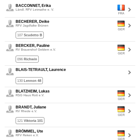
BACCONNET, Erika
Ländl. RFV Letmathe e. V.
FRA
BECHERER, Deike
RFV Jagdfalke Brünen
GER
107
Scudetto B
BERCKER, Pauline
RV Brauershof Geldern e.V.
GER
096
Richwin
BLAIS-TETRAULT, Laurence
130
Lennon 48
BLATZHEIM, Lukas
RSG Haus Rott e.V.
GER
BRANDT, Juliane
RV Rhede e.V.
GER
121
Viktoria 101
BRÖMMEL, Ute
RFV Reken e.V.
GER