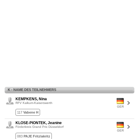
K - NAME DES TEILNEHMERS
KEMPKENS, Nina
RFV Kalkum-Kaiserswerth
GER
117
Vabene H
KLOSE-PIONTEK, Jeanine
Förderkreis Grand Prix Düsseldorf
GER
083
PAJE Fritzlakritz