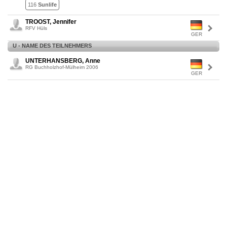
116
Sunlife
TROOST, Jennifer
RFV Hüls
GER
U - NAME DES TEILNEHMERS
UNTERHANSBERG, Anne
RG Buchholzhof-Mülheim 2006
GER