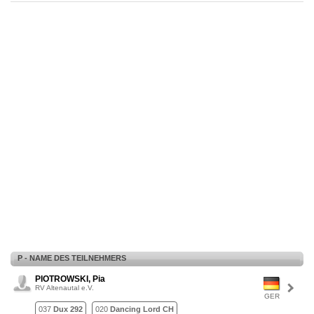
P - NAME DES TEILNEHMERS
PIOTROWSKI, Pia
RV Altenautal e.V.
GER
037
Dux 292
020
Dancing Lord CH