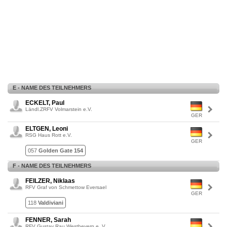
E - NAME DES TEILNEHMERS
ECKELT, Paul
Ländl.ZRFV Volmarstein e.V.
GER
ELTGEN, Leoni
RSG Haus Rott e.V.
GER
057
Golden Gate 154
F - NAME DES TEILNEHMERS
FEILZER, Niklaas
RFV Graf von Schmettow Eversael
GER
118
Valdiviani
FENNER, Sarah
RFV Gustav Rau Westbevern e. V.