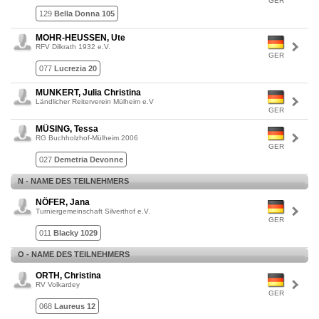
GER
129
Bella Donna 105
MOHR-HEUSSEN, Ute
RFV Dilkrath 1932 e.V.
GER
077
Lucrezia 20
MUNKERT, Julia Christina
Ländlicher Reiterverein Mülheim e.V
GER
MÜSING, Tessa
RG Buchholzhof-Mülheim 2006
GER
027
Demetria Devonne
N - NAME DES TEILNEHMERS
NÖFER, Jana
Turniergemeinschaft Silverthof e.V.
GER
011
Blacky 1029
O - NAME DES TEILNEHMERS
ORTH, Christina
RV Volkardey
GER
068
Laureus 12