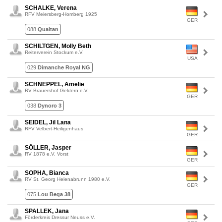
SCHALKE, Verena
RFV Meiersberg-Homberg 1925
GER
088
Quaitan
SCHILTGEN, Molly Beth
Reiterverein Stockum e.V.
USA
029
Dimanche Royal NG
SCHNEPPEL, Amelie
RV Brauershof Geldern e.V.
GER
038
Dynoro 3
SEIDEL, Jil Lana
RFV Velbert-Heiligenhaus
GER
SÖLLER, Jasper
RV 1878 e.V. Vorst
GER
SOPHA, Bianca
RV St. Georg Helenabrunn 1980 e.V.
GER
075
Lou Bega 38
SPALLEK, Jana
Förderkreis Dressur Neuss e.V.