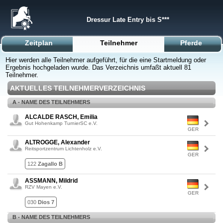
Dressur Late Entry bis S***
Zeitplan
Teilnehmer
Pferde
Hier werden alle Teilnehmer aufgeführt, für die eine Startmeldung oder
Ergebnis hochgeladen wurde. Das Verzeichnis umfaßt aktuell 81
Teilnehmer.
AKTUELLES TEILNEHMERVERZEICHNIS
A - NAME DES TEILNEHMERS
ALCALDE RASCH, Emilia
Gut Hohenkamp TurnierSC e.V.
GER
ALTROGGE, Alexander
Reitsportzentrum Lichtenholz e.V.
GER
122
Zagallo B
ASSMANN, Mildrid
RZV Mayen e.V.
GER
030
Dios 7
B - NAME DES TEILNEHMERS