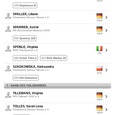
GER
028
Depiereux B
SPALLEK, Liliane
Förderkreis Dressur Neuss e.V.
GER
SPARRER, Astrid
RG Buchholzhof-Mülheim 2006
GER
092
Queeny 118
SPÖNLE, Virginia
RSG Plankenhof e.V.
ITA
060
Great Time 2
013
Bob Marley 10
SZADKOWSKA, Aleksandra
Förderkreis Dressur Neuss e.V.
POL
026
Del Damasco
T - NAME DES TEILNEHMERS
TILLEMANS, Virginia
RFV Dilkrath 1932 e.V.
GER
TOLLES, Sarah Lena
Förderkreis Dressur Neuss e.V.
GER