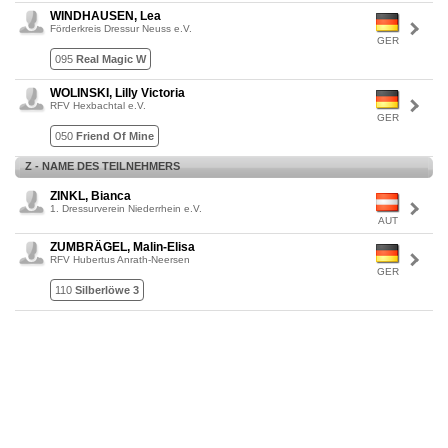
WINDHAUSEN, Lea
Förderkreis Dressur Neuss e.V.
GER
095
Real Magic W
WOLINSKI, Lilly Victoria
RFV Hexbachtal e.V.
GER
050
Friend Of Mine
Z - NAME DES TEILNEHMERS
ZINKL, Bianca
1. Dressurverein Niederrhein e.V.
AUT
ZUMBRÄGEL, Malin-Elisa
RFV Hubertus Anrath-Neersen
GER
110
Silberlöwe 3