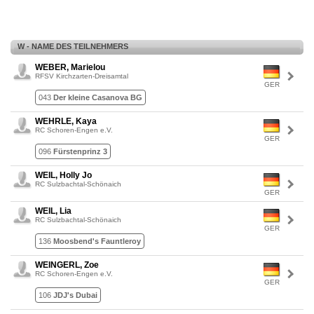
W - NAME DES TEILNEHMERS
WEBER, Marielou
RFSV Kirchzarten-Dreisamtal
GER
043
Der kleine Casanova BG
WEHRLE, Kaya
RC Schoren-Engen e.V.
GER
096
Fürstenprinz 3
WEIL, Holly Jo
RC Sulzbachtal-Schönaich
GER
WEIL, Lia
RC Sulzbachtal-Schönaich
GER
136
Moosbend's Fauntleroy
WEINGERL, Zoe
RC Schoren-Engen e.V.
GER
106
JDJ's Dubai