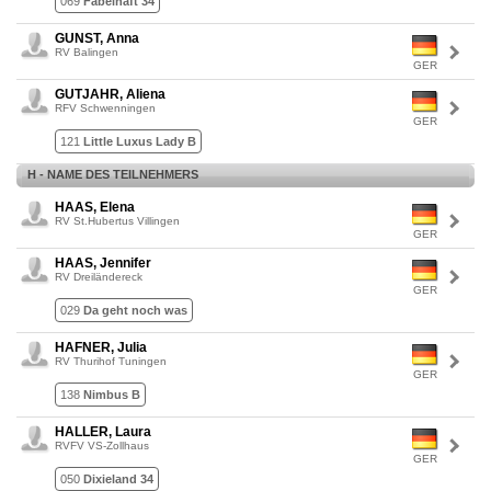
069
Fabelhaft 34
GUNST, Anna
RV Balingen
GER
GUTJAHR, Aliena
RFV Schwenningen
GER
121
Little Luxus Lady B
H - NAME DES TEILNEHMERS
HAAS, Elena
RV St.Hubertus Villingen
GER
HAAS, Jennifer
RV Dreiländereck
GER
029
Da geht noch was
HAFNER, Julia
RV Thurihof Tuningen
GER
138
Nimbus B
HALLER, Laura
RVFV VS-Zollhaus
GER
050
Dixieland 34