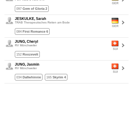
GER
097
Gem of Gloria 2
JESKULKE, Sarah
TRAB Therapeutisches Reiten am Bode
GER
084
First Romance 6
JUNG, Cheryl
RV Mönchweiler
SUI
152
Roozevelt
JUNG, Jasmin
RV Mönchweiler
SUI
034
Dallwhinnie
165
Skyrim 4