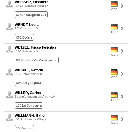
WEISSER, Elisabeth
RV St.Hubertus Villingen
GER
028
D'Artagnan 221
WENDT, Leona
RC Konstanz e.V.
GER
051
Dolera
WETZEL, Frigga Felicitas
RRV Walldorf e.V.
GER
030
Da Vinci's Masterpiece
WIENKE, Kathrin
RFV Schwenningen
GER
005
Amy Lejuba
WILLER, Carina
Sportpferdezentrum Aach e.V.
GER
113
La Jonquera
WILLMANN, Rahel
RV St.Hubertus Villingen
GER
199
Wotan