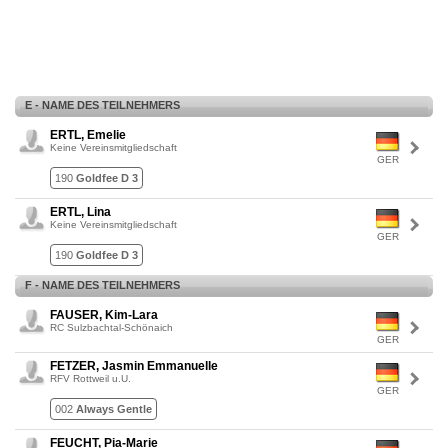
E - NAME DES TEILNEHMERS
ERTL, Emelie
Keine Vereinsmitgliedschaft
GER
190
Goldfee D 3
ERTL, Lina
Keine Vereinsmitgliedschaft
GER
190
Goldfee D 3
F - NAME DES TEILNEHMERS
FAUSER, Kim-Lara
RC Sulzbachtal-Schönaich
GER
FETZER, Jasmin Emmanuelle
RFV Rottweil u.U.
GER
002
Always Gentle
FEUCHT, Pia-Marie