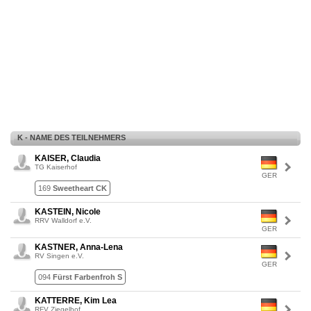
K - NAME DES TEILNEHMERS
KAISER, Claudia
TG Kaiserhof
GER
169
Sweetheart CK
KASTEIN, Nicole
RRV Walldorf e.V.
GER
KASTNER, Anna-Lena
RV Singen e.V.
GER
094
Fürst Farbenfroh S
KATTERRE, Kim Lea
RFV Ziegelhof