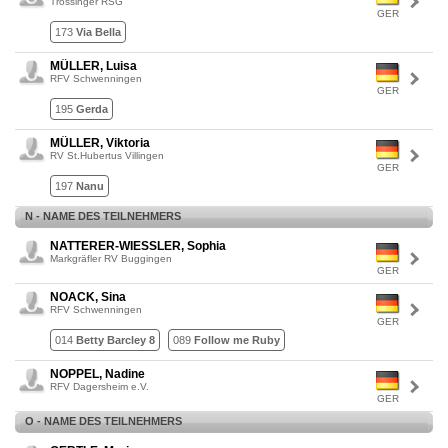
Trossinger RSG
GER
173
Via Bella
MÜLLER, Luisa
RFV Schwenningen
GER
195
Gerda
MÜLLER, Viktoria
RV St.Hubertus Villingen
GER
197
Nanu
N - NAME DES TEILNEHMERS
NATTERER-WIESSLER, Sophia
Markgräfler RV Buggingen
GER
NOACK, Sina
RFV Schwenningen
GER
014
Betty Barcley 8
089
Follow me Ruby
NOPPEL, Nadine
RFV Dagersheim e.V.
GER
O - NAME DES TEILNEHMERS