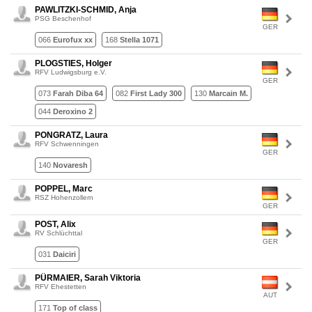
PAWLITZKI-SCHMID, Anja
PSG Beschenhof
GER
066
Eurofux xx
168
Stella 1071
PLOGSTIES, Holger
RFV Ludwigsburg e.V.
GER
073
Farah Diba 64
082
First Lady 300
130
Marcain M.
044
Deroxino 2
PONGRATZ, Laura
RFV Schwenningen
GER
140
Novaresh
POPPEL, Marc
RSZ Hohenzollern
GER
POST, Alix
RV Schlüchttal
GER
031
Daiciri
PÜRMAIER, Sarah Viktoria
RFV Ehestetten
AUT
171
Top of class