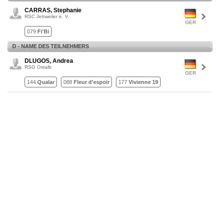
CARRAS, Stephanie
RSC Jettweiler e. V.
GER
079
Fi'Bi
D - NAME DES TEILNEHMERS
DLUGOS, Andrea
RSG Ostalb
GER
144
Qualar
088
Fleur d'espoir
177
Vivienne 19