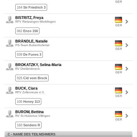
GER
164
Sir Friedrich 3
BISTRITZ, Freya
RFV Rielasingen-Worblingen
GER
062
Enzo 156
BRÄNDLE, Natalie
PS-Team Bubenhofertal
GER
039
De Funes 3
BROKATZKY, Selina-Maria
RV Dreiländereck
GER
025
Cid vom Brock
BUCK, Ciara
RFV Zollenreute e.V.
GER
105
Honey 113
BUROW, Bettina
RV St.Hubertus Villingen
GER
160
Sendero R
C - NAME DES TEILNEHMERS