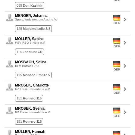
055
Don Kasimir
MENGER, Johanna
Sportpferdezentrum Aach e.V.
GER
128
Mademoiselle S 3
MÖLLER, Sabine
PSV RSG 3 Höfe e.V.
GER
114
Landlust CR
MOSBACH, Selina
RFV Rottweil u.U.
GER
135
Monaco Franze 5
MROSEK, Charlotte
RZ Frese Immenhöfe e.V.
GER
151
Romero 115
MROSEK, Svenja
RZ Frese Immenhöfe e.V.
GER
151
Romero 115
MÜLLER, Hannah