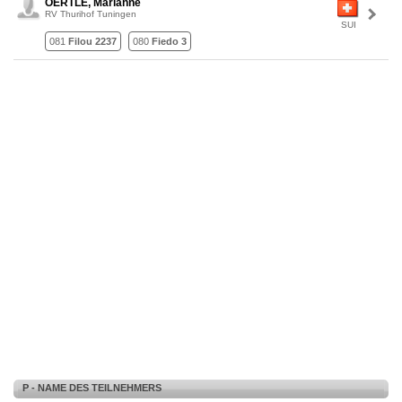
OERTLE, Marianne
RV Thurihof Tuningen
SUI
081
Filou 2237
080
Fiedo 3
P - NAME DES TEILNEHMERS