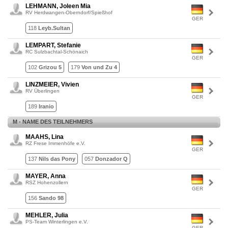
LEHMANN, Joleen Mia
RV Herdwangen-Oberndorf/Spießhof
GER
118
Leyb.Sultan
LEMPART, Stefanie
RC Sulzbachtal-Schönaich
GER
102
Grizou 5
179
Von und Zu 4
LINZMEIER, Vivien
RV Überlingen
GER
189
Iranio
M - NAME DES TEILNEHMERS
MAAHS, Lina
RZ Frese Immenhöfe e.V.
GER
137
Nils das Pony
057
Donzador Q
MAYER, Anna
RSZ Hohenzollern
GER
156
Sando 98
MEHLER, Julia
PS-Team Winterlingen e.V.
GER