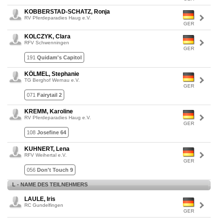
KOBBERSTAD-SCHATZ, Ronja
RV Pferdeparadies Haug e.V.
GER
KOLCZYK, Clara
RFV Schwenningen
GER
191
Quidam's Capitol
KÖLMEL, Stephanie
TG Berghof Wernau e.V.
GER
071
Fairytail 2
KREMM, Karoline
RV Pferdeparadies Haug e.V.
GER
108
Josefine 64
KUHNERT, Lena
RFV Weihertal e.V.
GER
056
Don't Touch 9
L - NAME DES TEILNEHMERS
LAULE, Iris
RC Gundelfingen
GER