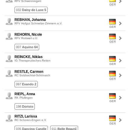
RFV Schwenningen
GER
032
Daisy de Luxe 5
REBHAN, Johanna
RFV Hofgut Schmelze-Zimmern e.V.
GER
REHORN, Nicole
RFV Rottweil u.U.
GER
007
Aquino 64
REINCKE, Niklas
IG Therapeutisches Reiten
GER
RESTLE, Carmen
RC Sulzbachtal-Schönaich
GER
067
Evando 2
RIEPL, Anna
RK Pfullingen
GER
198
Doristo
RITZI, Larissa
RC Schoren-Engen e.V.
GER
035
Dancing Candle
011
Belle Beauté