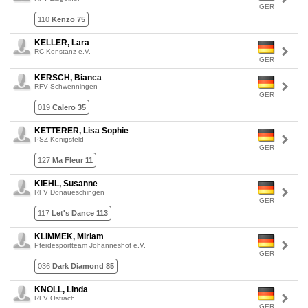
GER
110
Kenzo 75
KELLER, Lara
RC Konstanz e.V.
GER
KERSCH, Bianca
RFV Schwenningen
GER
019
Calero 35
KETTERER, Lisa Sophie
PSZ Königsfeld
GER
127
Ma Fleur 11
KIEHL, Susanne
RFV Donaueschingen
GER
117
Let's Dance 113
KLIMMEK, Miriam
Pferdesportteam Johanneshof e.V.
GER
036
Dark Diamond 85
KNOLL, Linda
RFV Ostrach
GER