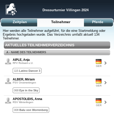
Dressurturnier Villingen 2024
Zeitplan
Teilnehmer
Pferde
Hier werden alle Teilnehmer aufgeführt, für die eine Startmeldung oder
Ergebnis hochgeladen wurde. Das Verzeichnis umfaßt aktuell 134
Teilnehmer.
AKTUELLES TEILNEHMERVERZEICHNIS
A - NAME DES TEILNEHMERS
AIPLE, Anja
RFV Rottweil u.U.
GER
115
Latino Dancer 3
ALBER, Miriam
PSV Onstmettingen
GER
068
Eye in the Sky
APOSTOLIDIS, Anna
RSV Winterlingen
GER
008
Balu von Worrenberg