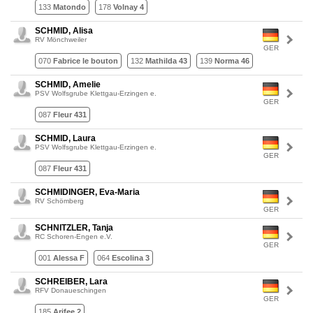
133
Matondo
178
Volnay 4
SCHMID, Alisa
RV Mönchweiler
GER
070
Fabrice le bouton
132
Mathilda 43
139
Norma 46
SCHMID, Amelie
PSV Wolfsgrube Klettgau-Erzingen e.
GER
087
Fleur 431
SCHMID, Laura
PSV Wolfsgrube Klettgau-Erzingen e.
GER
087
Fleur 431
SCHMIDINGER, Eva-Maria
RV Schömberg
GER
SCHNITZLER, Tanja
RC Schoren-Engen e.V.
GER
001
Alessa F
064
Escolina 3
SCHREIBER, Lara
RFV Donaueschingen
GER
185
Arifee 2