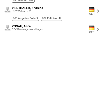
046
Diamant 562
VIERTHALER, Andreas
RRV Walldorf e.V.
GER
006
Angelina Jolie 9
077
Feliciano U
VONAU, Anna
RFV Rielasingen-Worblingen
GER