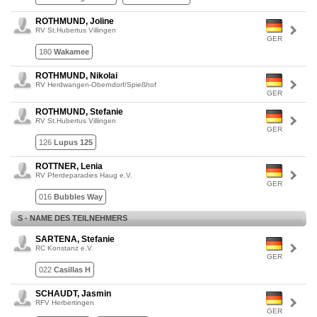
ROTHMUND, Joline
RV St.Hubertus Villingen
GER
180
Wakamee
ROTHMUND, Nikolai
RV Herdwangen-Oberndorf/Spießhof
GER
ROTHMUND, Stefanie
RV St.Hubertus Villingen
GER
126
Lupus 125
ROTTNER, Lenia
RV Pferdeparadies Haug e.V.
GER
016
Bubbles Way
S - NAME DES TEILNEHMERS
SARTENA, Stefanie
RC Konstanz e.V.
GER
022
Casillas H
SCHAUDT, Jasmin
RFV Herbertingen
GER