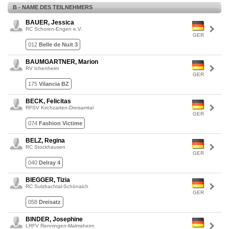
B - NAME DES TEILNEHMERS
BAUER, Jessica
RC Schoren-Engen e.V.
GER
012
Belle de Nuit 3
BAUMGARTNER, Marion
RV Ichenheim
GER
175
Vilancia BZ
BECK, Felicitas
RFSV Kirchzarten-Dreisamtal
GER
074
Fashion Victime
BELZ, Regina
RC Stockhausen
GER
040
Delray 4
BIEGGER, Tizia
RC Sulzbachtal-Schönaich
GER
058
Dreisatz
BINDER, Josephine
LRFV Renningen-Malmsheim