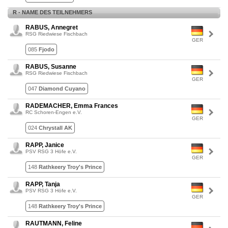
R - NAME DES TEILNEHMERS
RABUS, Annegret
RSG Riedwiese Fischbach
GER
085
Fjodo
RABUS, Susanne
RSG Riedwiese Fischbach
GER
047
Diamond Cuyano
RADEMACHER, Emma Frances
RC Schoren-Engen e.V.
GER
024
Chrystall AK
RAPP, Janice
PSV RSG 3 Höfe e.V.
GER
148
Rathkeery Troy's Prince
RAPP, Tanja
PSV RSG 3 Höfe e.V.
GER
148
Rathkeery Troy's Prince
RAUTMANN, Feline