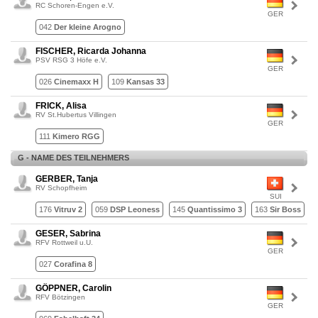
RC Schoren-Engen e.V.
GER
042
Der kleine Arogno
FISCHER, Ricarda Johanna
PSV RSG 3 Höfe e.V.
GER
026
Cinemaxx H
109
Kansas 33
FRICK, Alisa
RV St.Hubertus Villingen
GER
111
Kimero RGG
G - NAME DES TEILNEHMERS
GERBER, Tanja
RV Schopfheim
SUI
176
Vitruv 2
059
DSP Leoness
145
Quantissimo 3
163
Sir Boss
GESER, Sabrina
RFV Rottweil u.U.
GER
027
Corafina 8
GÖPPNER, Carolin
RFV Bötzingen
GER