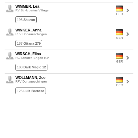
WIMMER, Lea
RV St.Hubertus Villingen
GER
196
Sharon
WINKER, Anna
RFV Donaueschingen
GER
187
Gitana 279
WIRSCH, Elina
RC Schoren-Engen e.V.
GER
188
Dark Magic 12
WOLLMANN, Zoe
RFV Donaueschingen
GER
125
Luiz Barroso