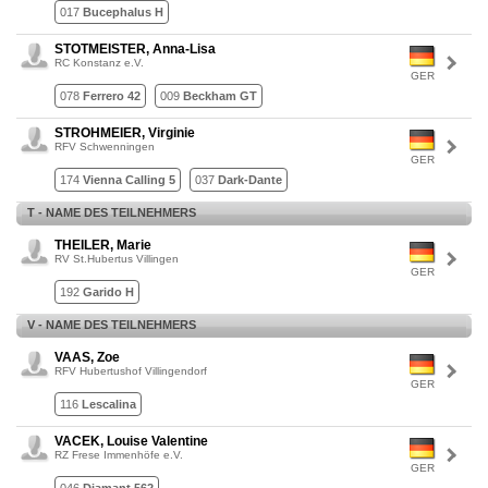
017
Bucephalus H
STOTMEISTER, Anna-Lisa
RC Konstanz e.V.
GER
078
Ferrero 42
009
Beckham GT
STROHMEIER, Virginie
RFV Schwenningen
GER
174
Vienna Calling 5
037
Dark-Dante
T - NAME DES TEILNEHMERS
THEILER, Marie
RV St.Hubertus Villingen
GER
192
Garido H
V - NAME DES TEILNEHMERS
VAAS, Zoe
RFV Hubertushof Villingendorf
GER
116
Lescalina
VACEK, Louise Valentine
RZ Frese Immenhöfe e.V.
GER