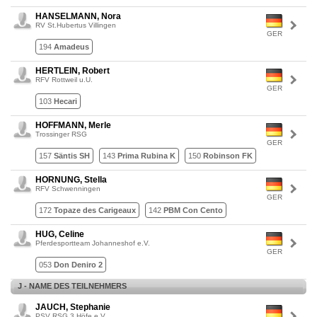
HANSELMANN, Nora
RV St.Hubertus Villingen
GER
194
Amadeus
HERTLEIN, Robert
RFV Rottweil u.U.
GER
103
Hecari
HOFFMANN, Merle
Trossinger RSG
GER
157
Säntis SH
143
Prima Rubina K
150
Robinson FK
HORNUNG, Stella
RFV Schwenningen
GER
172
Topaze des Carigeaux
142
PBM Con Cento
HUG, Celine
Pferdesportteam Johanneshof e.V.
GER
053
Don Deniro 2
J - NAME DES TEILNEHMERS
JAUCH, Stephanie
PSV RSG 3 Höfe e.V.