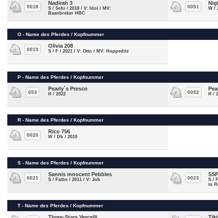
Nadirah 3
Nig
0018
0051
S / Schi / 2018 / V: Idol / MV:
W / 
Baanbreker HBC
O - Name des Pferdes / Kopfnummer
Olivia 208
0019
S / F / 2021 / V: Otto / MV: Hoppeditz
P - Name des Pferdes / Kopfnummer
Pearly´s Presco
Pea
053
0053
H / 2022
H / 
R - Name des Pferdes / Kopfnummer
Rico 756
0020
W / Db / 2010
S - Name des Pferdes / Kopfnummer
Sannis innocent Pebbles
SSF
0021
0023
S / Falbe / 2011 / V: Job
S / 
to 
T - Name des Pferdes / Kopfnummer
Three-Stars Vercelli
Tik