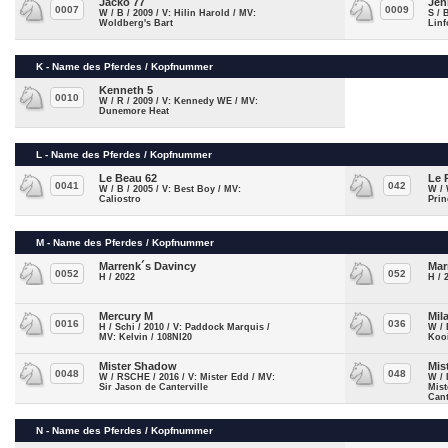
Jacko 77
Jen
0007
0009
W / B / 2009 / V: Hilin Harold / MV:
S / 
Woldberg's Bart
Lin
K - Name des Pferdes / Kopfnummer
Kenneth 5
0010
W / R / 2009 / V: Kennedy WE / MV:
Dunemore Heat
L - Name des Pferdes / Kopfnummer
Le Beau 62
Le 
0041
042
W / B / 2005 / V: Best Boy / MV:
W / 
Caliostro
Prin
M - Name des Pferdes / Kopfnummer
Marrenk´s Davincy
Mar
0052
052
H / 2022
H / 
Mercury M
Mil
0016
036
H / Schi / 2010 / V: Paddock Marquis /
W / 
MV: Kelvin / 108NI20
Koo
Mister Shadow
Mis
0048
048
W / RSCHE / 2016 / V: Mister Edd / MV:
W / 
Sir Jason de Canterville
Mist
Cant
N - Name des Pferdes / Kopfnummer