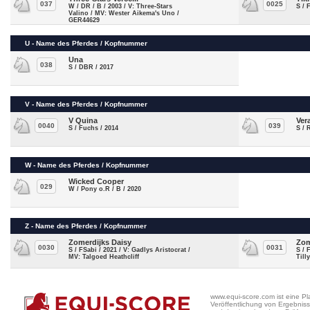
037
0025
W / DR / B / 2003 / V: Three-Stars
S / 
Valino / MV: Wester Aikema's Uno /
GER44629
U - Name des Pferdes / Kopfnummer
Una
038
S / DBR / 2017
V - Name des Pferdes / Kopfnummer
V Quina
Ver
0040
039
S / Fuchs / 2014
S / 
W - Name des Pferdes / Kopfnummer
Wicked Cooper
029
W / Pony o.R / B / 2020
Z - Name des Pferdes / Kopfnummer
Zomerdijks Daisy
Zom
0030
0031
S / FSabi / 2021 / V: Gadlys Aristocrat /
S / 
MV: Talgoed Heathcliff
Till
www.equi-score.com ist eine Pla
Veröffentlichung von Ergebniss