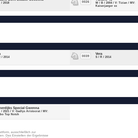
0026
F / 2018
W / B / 2004 / V: Tizian / MV:
Kaiserjaeger xx
a
Vera
0039
R / 2014
S / R / 2014
erdijks Special Gwenna
F / 2021 / V: Gadlys Aristocrat / MV:
ybo Top Notch
ttform, ausschließlich zur
en. Das Einstellen der Ergebnisse