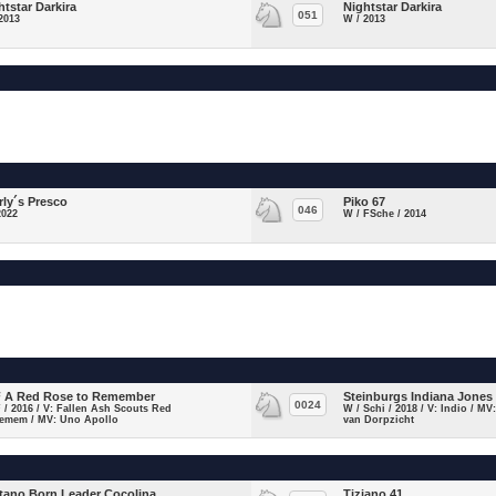
htstar Darkira
Nightstar Darkira
051
2013
W / 2013
rly´s Presco
Piko 67
046
2022
W / FSche / 2014
 A Red Rose to Remember
Steinburgs Indiana Jones
0024
F / 2016 / V: Fallen Ash Scouts Red
W / Schi / 2018 / V: Indio / MV
Remem / MV: Uno Apollo
van Dorpzicht
itano Born Leader Cocolina
Tiziano 41