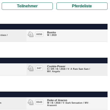
Teilnehmer
Pferdeliste
Bonito
0050
rclass /
W / 2019
Cookie-Power
047
S / DR / B / 2018 / V: A Ram Sam Sam /
MV: Angelo
Duke of Aracon
0043
an
W / B / 2018 / V: Dark Sensation / MV:
Araconit