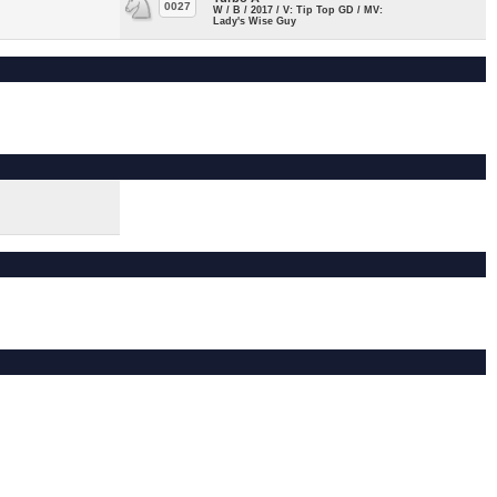
0027
W / B / 2017 / V: Tip Top GD / MV:
Lady's Wise Guy