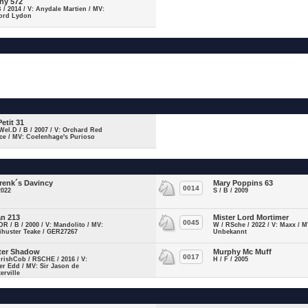
ny 572
B / 2014 / V: Anydale Martien / MV:
ford Lydon
Petit 31
Wel.D / B / 2007 / V: Orchard Red
ce / MV: Coelenhage's Purioso
renk´s Davincy
Mary Poppins 63
0014
2022
S / B / 2009
an 213
Mister Lord Mortimer
0045
DR / B / 2000 / V: Mandolito / MV:
W / RSche / 2022 / V: Maxx / M
ihuster Teake / GER27267
Unbekannt
ter Shadow
Murphy Mc Muff
0017
IrishCob / RSCHE / 2016 / V:
H / F / 2005
er Edd / MV: Sir Jason de
erville