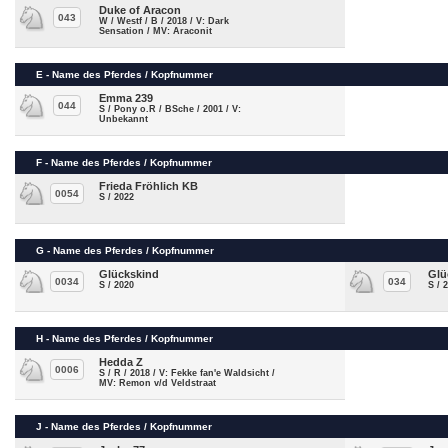
Duke of Aracon
043
W / Westf / B / 2018 / V: Dark
Sensation / MV: Araconit
E - Name des Pferdes / Kopfnummer
Emma 239
044
S / Pony o.R / BSche / 2001 / V:
Unbekannt
F - Name des Pferdes / Kopfnummer
Frieda Fröhlich KB
0054
S / 2022
G - Name des Pferdes / Kopfnummer
Glückskind
Glü
0034
034
S / 2020
S / 
H - Name des Pferdes / Kopfnummer
Hedda Z
0006
S / R / 2018 / V: Fekke fan'e Waldsicht /
MV: Remon v/d Veldstraat
J - Name des Pferdes / Kopfnummer