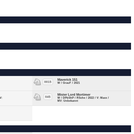
Maverick 151
0015
W / GrauF / 2021
Mister Lord Mortimer
045
V:
W / DPbShP / RSche / 2022 / V: Maxx /
MV: Unbekannt