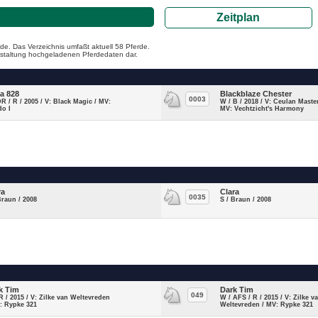
Zeitplan
de. Das Verzeichnis umfaßt aktuell 58 Pferde.
ranstaltung hochgeladenen Pferdedaten dar.
la 828
Blackblaze Chester
0003
DR / R / 2005 / V: Black Magic / MV:
W / B / 2018 / V: Ceulan Maste
do I
MV: Vechtzicht's Harmony
ra
Clara
0035
Braun / 2008
S / Braun / 2008
k Tim
Dark Tim
049
R / 2015 / V: Zilke van Weltevreden
W / AFS / R / 2015 / V: Zilke v
: Rypke 321
Weltevreden / MV: Rypke 321