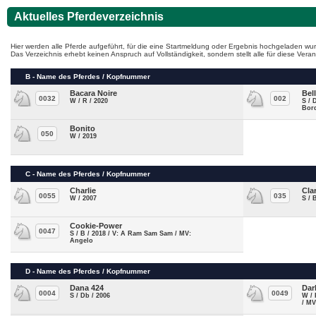
Aktuelles Pferdeverzeichnis
Hier werden alle Pferde aufgeführt, für die eine Startmeldung oder Ergebnis hochgeladen wur
Das Verzeichnis erhebt keinen Anspruch auf Vollständigkeit, sondern stellt alle für diese Ve
B - Name des Pferdes / Kopfnummer
Bacara Noire
Bel
0032
002
W / R / 2020
S / 
Bor
Bonito
050
W / 2019
C - Name des Pferdes / Kopfnummer
Charlie
Cla
0055
035
W / 2007
S / 
Cookie-Power
0047
S / B / 2018 / V: A Ram Sam Sam / MV:
Angelo
D - Name des Pferdes / Kopfnummer
Dana 424
Dar
0004
0049
S / Db / 2006
W / 
/ MV