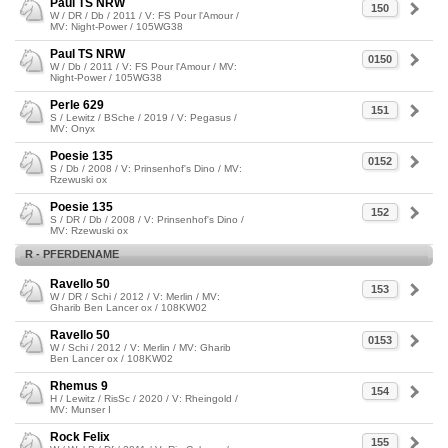
Paul TS NRW
150
W / DR / Db / 2011 / V: FS Pour l'Amour /
MV: Night-Power / 105WG38
Paul TS NRW
0150
W / Db / 2011 / V: FS Pour l'Amour / MV:
Night-Power / 105WG38
Perle 629
151
S / Lewitz / BSche / 2019 / V: Pegasus /
MV: Onyx
Poesie 135
0152
S / Db / 2008 / V: Prinsenhof's Dino / MV:
Rzewuski ox
Poesie 135
152
S / DR / Db / 2008 / V: Prinsenhof's Dino /
MV: Rzewuski ox
R - PFERDENAME
Ravello 50
153
W / DR / Schi / 2012 / V: Merlin / MV:
Gharib Ben Lancer ox / 108KW02
Ravello 50
0153
W / Schi / 2012 / V: Merlin / MV: Gharib
Ben Lancer ox / 108KW02
Rhemus 9
154
H / Lewitz / RisSc / 2020 / V: Rheingold /
MV: Munser I
Rock Felix
155