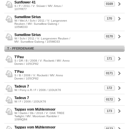
Sunflower 41
0169
S / F / 2011 / V: Stüwer / MV: Artus /
107FR77
Sunwillow Sirius
170
W / Wel.A / Schi / 2011 / V: Langevoren
Reuben / MV: Sunwillow Galong /
105MO33
Sunwillow Sirius
0170
W / Schi / 2011 / V: Langevoren Reuben /
MV: Sunwillow Galong / 105MO33
T - PFERDENAME
T'Pau
171
S / DR / B / 2008 / V: Rocketti / MV: Anno
Domini / 105CP82
T'Pau
0171
S / B / 2008 / V: Rocketti / MV: Anno
Domini / 105CP82
Tadeus 7
172
W / Pony o.R / F / 2006 / 103UX76
Tadeus 7
0172
W / F / 2006 / 103UX76
Tappas vom Mühlenmoor
173
W / Dartm / Db / 2016 / V: OAK TREE
Twilight / MV: Moortown Rambler /
109NQ84
Tappas vom Mühlenmoor
0173