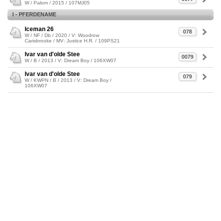
W / Palom / 2015 / 107MJ05
I - PFERDENAME
Iceman 26
078
W / NF / Db / 2020 / V: Woodrow
Carisbrooke / MV: Justice H.R. / 109PS21
Ivar van d'olde Stee
0079
W / B / 2013 / V: Dream Boy / 106XW07
Ivar van d'olde Stee
079
W / KWPN / B / 2013 / V: Dream Boy /
106XW07