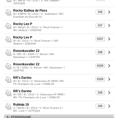
W / Wel.B / Df / 2011 / V: Rio Calypso /
105CQ08
Rocky Balboa de Flora
156
W / KWPN / B / 2021 / V: Vaderland / MV:
Everdale (ex:Escudo K)
Rocky Lee P
157
W / Westf / B / 2014 / V: Rock Forever I /
MV: Akribori / 108DX96
Rocky Lee P
0157
W / B / 2014 / V: Rock Forever I / MV:
Akribori / 108DX96
Rosenkavalier 22
158
H / DR / B / 2009 / V: Renoir / MV:
Dressman I / 104FT81
Rosenkavalier 22
0158
H / B / 2009 / V: Renoir / MV: Dressman I /
104FT81
RR's Darino
0159
W / B / 2014 / V: Dimension AT NRW / MV:
FS Champion de Luxe / 108BL05
RR's Darino
159
W / DR / B / 2014 / V: Dimension AT NRW /
MV: FS Champion de Luxe / 108BL05
Rubinja 16
160
S / Westf / B / 2014 / V: Rock Forever II /
MV: Lord I / 107PQ44
S - PFERDENAME