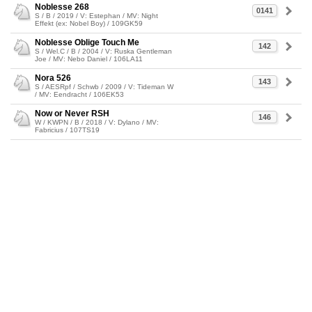
Noblesse 268
0141
S / B / 2019 / V: Estephan / MV: Night
Effekt (ex: Nobel Boy) / 109GK59
Noblesse Oblige Touch Me
142
S / Wel.C / B / 2004 / V: Ruska Gentleman
Joe / MV: Nebo Daniel / 106LA11
Nora 526
143
S / AESRpf / Schwb / 2009 / V: Tideman W
/ MV: Eendracht / 106EK53
Now or Never RSH
146
W / KWPN / B / 2018 / V: Dylano / MV:
Fabricius / 107TS19