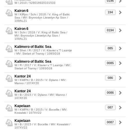
0196
W / 2010 / 528018920101533
Kairon 6
194
W / KlRpo / Schi / 2018 / V: King of Baltic
Sea / MV: Brynrodyn Llewelyn Ap Sion /
109AL21
Kairon 6
0194
W / Schi / 2018 / V: King of Baltic Sea /
MV: Brynrodyn Llewelyn Ap Sion /
109AL21
Kalimero of Baltic Sea
085
W / Shet / R / 2017 / V: Klavier v.'T Laantje
/ MV: Stelart of Transy / 108SG18
Kalimero of Baltic Sea
0085
W / R / 2017 / V: Klavier v.'T Laantje / MV:
Stelart of Transy / 108SG18
Kantor 24
086
W / KWPN / B / 2015 / V: Dylano / MV:
Manno / 107AY20
Kantor 24
0086
W / B / 2015 / V: Dylano / MV: Manno /
107AY20
Kapelaan
087
W / KWPN / B / 2015 / V: Bocellie / MV:
Kowalski / 107XV22
Kapelaan
0087
W / B / 2015 / V: Bocellie / MV: Kowalski /
107XV22