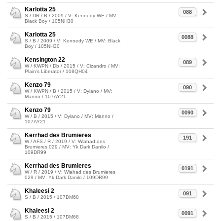
Karlotta 25
088
S / DR / B / 2009 / V: Kennedy WE / MV:
Black Boy / 105NH30
Karlotta 25
0088
S / B / 2009 / V: Kennedy WE / MV: Black
Boy / 105NH30
Kensington 22
089
W / KWPN / Db / 2015 / V: Cizandro / MV:
Plain's Liberator / 108QH04
Kenzo 79
090
W / KWPN / B / 2015 / V: Dylano / MV:
Manno / 107AY21
Kenzo 79
0090
W / B / 2015 / V: Dylano / MV: Manno /
107AY21
Kerrhad des Brumieres
191
W / AFS / R / 2019 / V: Wlahad des
Brumieres 029 / MV: Yk Dark Danilo /
109DR99
Kerrhad des Brumieres
0191
W / R / 2019 / V: Wlahad des Brumieres
029 / MV: Yk Dark Danilo / 109DR99
Khaleesi 2
091
S / B / 2015 / 107DM68
Khaleesi 2
0091
S / B / 2015 / 107DM68