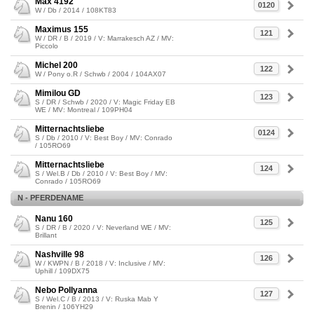
Max 4192
0120
W / Db / 2014 / 108KT83
Maximus 155
121
W / DR / B / 2019 / V: Marrakesch AZ / MV:
Piccolo
Michel 200
122
W / Pony o.R / Schwb / 2004 / 104AX07
Mimilou GD
123
S / DR / Schwb / 2020 / V: Magic Friday EB
WE / MV: Montreal / 109PH04
Mitternachtsliebe
0124
S / Db / 2010 / V: Best Boy / MV: Conrado
/ 105RO69
Mitternachtsliebe
124
S / Wel.B / Db / 2010 / V: Best Boy / MV:
Conrado / 105RO69
N - PFERDENAME
Nanu 160
125
S / DR / B / 2020 / V: Neverland WE / MV:
Brillant
Nashville 98
126
W / KWPN / B / 2018 / V: Inclusive / MV:
Uphill / 109DX75
Nebo Pollyanna
127
S / Wel.C / B / 2013 / V: Ruska Mab Y
Brenin / 106YH29