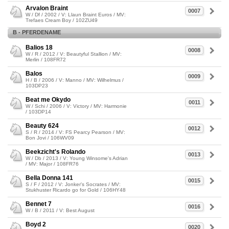
Arvalon Braint
0007
W / Df / 2002 / V: Llaun Braint Euros / MV:
Trefaes Cream Boy / 102ZU49
B - PFERDENAME
Balios 18
0008
W / R / 2012 / V: Beautyful Stallion / MV:
Merlin / 108FR72
Balos
0009
H / B / 2006 / V: Manno / MV: Wilhelmus /
103DP23
Beat me Okydo
0011
W / Schi / 2006 / V: Victory / MV: Harmonie
/ 103DP14
Beauty 624
0012
S / R / 2014 / V: FS Pearcy Pearson / MV:
Bon Jovi / 106WV09
Beekzicht's Rolando
0013
W / Db / 2013 / V: Young Winsome's Adrian
/ MV: Major / 108FR76
Bella Donna 141
0015
S / F / 2012 / V: Jonker's Socrates / MV:
Stukhuster Ricardo go for Gold / 106HY48
Bennet 7
0016
W / B / 2011 / V: Best August
Boyd 2
0020