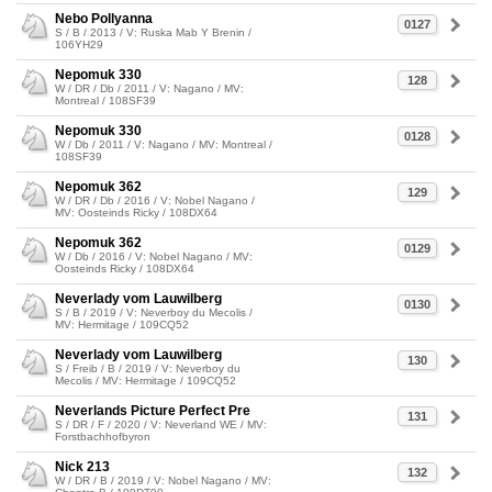
Nebo Pollyanna
0127
S / B / 2013 / V: Ruska Mab Y Brenin /
106YH29
Nepomuk 330
128
W / DR / Db / 2011 / V: Nagano / MV:
Montreal / 108SF39
Nepomuk 330
0128
W / Db / 2011 / V: Nagano / MV: Montreal /
108SF39
Nepomuk 362
129
W / DR / Db / 2016 / V: Nobel Nagano /
MV: Oosteinds Ricky / 108DX64
Nepomuk 362
0129
W / Db / 2016 / V: Nobel Nagano / MV:
Oosteinds Ricky / 108DX64
Neverlady vom Lauwilberg
0130
S / B / 2019 / V: Neverboy du Mecolis /
MV: Hermitage / 109CQ52
Neverlady vom Lauwilberg
130
S / Freib / B / 2019 / V: Neverboy du
Mecolis / MV: Hermitage / 109CQ52
Neverlands Picture Perfect Pre
131
S / DR / F / 2020 / V: Neverland WE / MV:
Forstbachhofbyron
Nick 213
132
W / DR / B / 2019 / V: Nobel Nagano / MV: