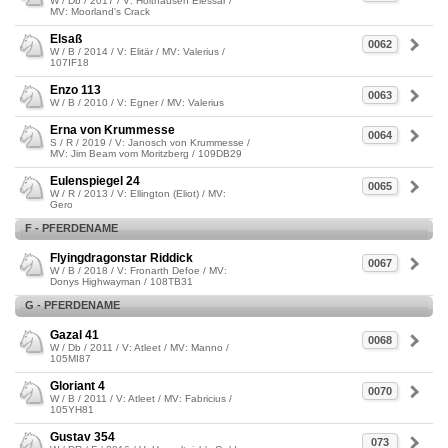
W / Db / 2017 / V: Holthausen Elessar /
MV: Moorland's Crack
Elsaß
0062
W / B / 2014 / V: Elitär / MV: Valerius /
107IF18
Enzo 113
0063
W / B / 2010 / V: Egner / MV: Valerius
Erna von Krummesse
0064
S / R / 2019 / V: Janosch von Krummesse /
MV: Jim Beam vom Moritzberg / 109DB29
Eulenspiegel 24
0065
W / R / 2013 / V: Ellington (Eliot) / MV:
Gero
F - PFERDENAME
Flyingdragonstar Riddick
0067
W / B / 2018 / V: Fronarth Defoe / MV:
Donys Highwayman / 108TB31
G - PFERDENAME
Gazal 41
0068
W / Db / 2011 / V: Atleet / MV: Manno /
105MI87
Gloriant 4
0070
W / B / 2011 / V: Atleet / MV: Fabricius /
105YH81
Gustav 354
073