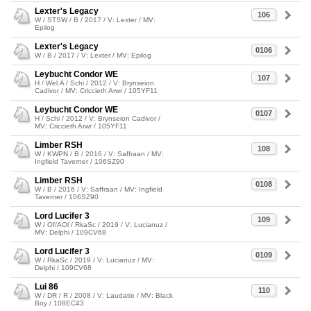
Lexter's Legacy
106
W / STSW / B / 2017 / V: Lexter / MV:
Epilog
Lexter's Legacy
0106
W / B / 2017 / V: Lexter / MV: Epilog
Leybucht Condor WE
107
H / Wel.A / Schi / 2012 / V: Brynseion
Cadivor / MV: Criccieth Arwr / 105YF11
Leybucht Condor WE
0107
H / Schi / 2012 / V: Brynseion Cadivor /
MV: Criccieth Arwr / 105YF11
Limber RSH
108
W / KWPN / B / 2016 / V: Saffraan / MV:
Ingfield Taverner / 106SZ90
Limber RSH
0108
W / B / 2016 / V: Saffraan / MV: Ingfield
Taverner / 106SZ90
Lord Lucifer 3
109
W / Of/AOl / RkaSc / 2019 / V: Lucianuz /
MV: Delphi / 109CV68
Lord Lucifer 3
0109
W / RkaSc / 2019 / V: Lucianuz / MV:
Delphi / 109CV68
Lui 86
110
W / DR / R / 2008 / V: Laudatio / MV: Black
Boy / 108EC43