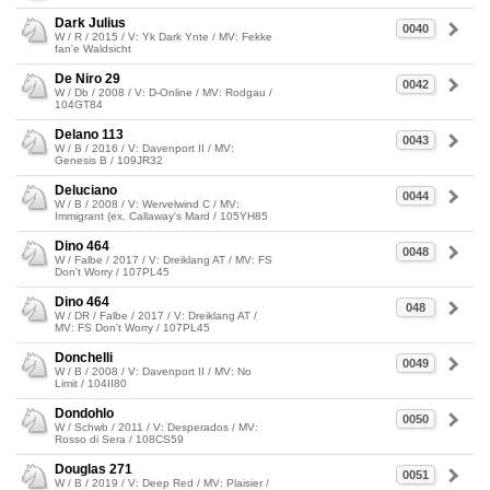
Dark Julius
0040
W / R / 2015 / V: Yk Dark Ynte / MV: Fekke
fan'e Waldsicht
De Niro 29
0042
W / Db / 2008 / V: D-Online / MV: Rodgau /
104GT84
Delano 113
0043
W / B / 2016 / V: Davenport II / MV:
Genesis B / 109JR32
Deluciano
0044
W / B / 2008 / V: Wervelwind C / MV:
Immigrant (ex. Callaway's Mard / 105YH85
Dino 464
0048
W / Falbe / 2017 / V: Dreiklang AT / MV: FS
Don't Worry / 107PL45
Dino 464
048
W / DR / Falbe / 2017 / V: Dreiklang AT /
MV: FS Don't Worry / 107PL45
Donchelli
0049
W / B / 2008 / V: Davenport II / MV: No
Limit / 104II80
Dondohlo
0050
W / Schwb / 2011 / V: Desperados / MV:
Rosso di Sera / 108CS59
Douglas 271
0051
W / B / 2019 / V: Deep Red / MV: Plaisier /