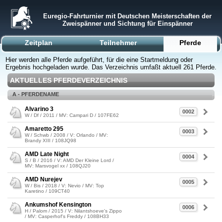
Euregio-Fahrturnier mit Deutschen Meisterschaften der
Zweispänner und Sichtung für Einspänner
Zeitplan
Teilnehmer
Pferde
Hier werden alle Pferde aufgeführt, für die eine Startmeldung oder
Ergebnis hochgeladen wurde. Das Verzeichnis umfaßt aktuell 261 Pferde.
AKTUELLES PFERDEVERZEICHNIS
A - PFERDENAME
Alvarino 3
0002
W / Df / 2011 / MV: Campari D / 107FE62
Amaretto 295
0003
W / Schwb / 2008 / V: Orlando / MV:
Brandy XIII / 108JQ98
AMD Late Night
0004
S / B / 2016 / V: AMD Der Kleine Lord /
MV: Marsvogel xx / 108QJ20
AMD Nurejev
0005
W / Bis / 2018 / V: Nevio / MV: Top
Karetino / 109CT40
Ankumshof Kensington
0006
H / Palom / 2015 / V: Nilantshoeve's Zippo
/ MV: Casperhof's Freddy / 108BH33