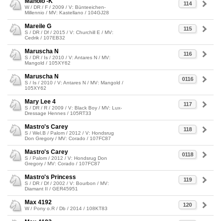
Manolo -K
114
W / DR / F / 2009 / V: Bünteeichen-
Millennio / MV: Kastellano / 104GJ28
Mareile G
115
S / DR / Df / 2015 / V: Churchill E / MV:
Cedrik / 107EB32
Maruscha N
116
S / DR / Is / 2010 / V: Antares N / MV:
Mangold / 105XY62
Maruscha N
0116
S / Is / 2010 / V: Antares N / MV: Mangold /
105XY62
Mary Lee 4
117
S / DR / R / 2009 / V: Black Boy / MV: Lux-
Dressage Hennes / 105RT33
Mastro's Carey
118
S / Wel.B / Palom / 2012 / V: Hondsrug
Don Gregory / MV: Corado / 107FC87
Mastro's Carey
0118
S / Palom / 2012 / V: Hondsrug Don
Gregory / MV: Corado / 107FC87
Mastro's Princess
119
S / DR / Df / 2002 / V: Bourbon / MV:
Diamant II / GER45951
Max 4192
120
W / Pony o.R / Db / 2014 / 108KT83