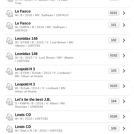
Ynte
Le Fasco
0101
W / B / 2016 / MV: Saffraan / 106TA10
Le Fasco
101
W / KWPN / B / 2016 / MV: Saffraan /
106TA10
Leonidas 146
102
W / STSW / B / 2015 / V: Lord Brown / MV:
Ullstein / 108TC82
Leonidas 146
0102
W / B / 2015 / V: Lord Brown / MV: Ullstein
/ 108TC82
Leopold H 3
103
W / STSW / Schwb / 2013 / V: Lombard /
MV: Urban af Hvarre
Leopold H 3
0103
W / Schwb / 2013 / V: Lombard / MV:
Urban af Hvarre
Let's be the best J.B.
104
S / KWPN / B / 2016 / V: Atleet / MV:
Seinman / 109DA96
Lewis CD
0105
W / B / 2010 / 106YC82
Lewis CD
105
W / Grpf.o.R / B / 2010 / 106YC82