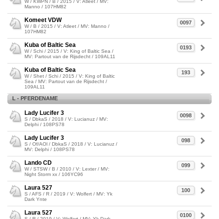
W / KWPN / B / 2015 / V: Atleet / MV:
Manno / 107HM82
Komeet VDW
0097
W / B / 2015 / V: Atleet / MV: Manno /
107HM82
Kuba of Baltic Sea
0193
W / Schi / 2015 / V: King of Baltic Sea /
MV: Partout van de Rijsdecht / 109AL11
Kuba of Baltic Sea
193
W / Shet / Schi / 2015 / V: King of Baltic
Sea / MV: Partout van de Rijsdecht /
109AL11
L - PFERDENAME
Lady Lucifer 3
0098
S / DbkaS / 2018 / V: Lucianuz / MV:
Delphi / 108PS78
Lady Lucifer 3
098
S / Of/AOl / DbkaS / 2018 / V: Lucianuz /
MV: Delphi / 108PS78
Lando CD
099
W / STSW / B / 2010 / V: Lexter / MV:
Night Storm xx / 106YC96
Laura 527
100
S / AFS / R / 2019 / V: Wolfert / MV: Yk
Dark Ynte
Laura 527
0100
S / R / 2019 / V: Wolfert / MV: Yk Dark