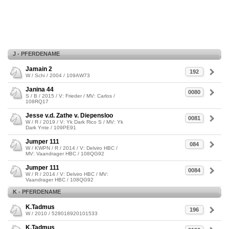
J - PFERDENAME
Jamain 2
192
W / Schi / 2004 / 109AW73
Janina 44
0080
S / B / 2015 / V: Frieder / MV: Carlos /
108RQ17
Jesse v.d. Zathe v. Diepensloo
0081
W / R / 2019 / V: Yk Dark Rico S / MV: Yk
Dark Ynte / 109PE91
Jumper 111
084
W / KWPN / R / 2014 / V: Delviro HBC /
MV: Vaandrager HBC / 108QG92
Jumper 111
0084
W / R / 2014 / V: Delviro HBC / MV:
Vaandrager HBC / 108QG92
K - PFERDENAME
K.Tadmus
196
W / 2010 / 528018920101533
K.Tadmus