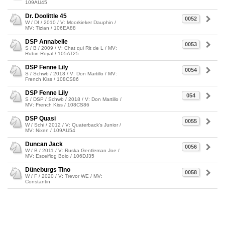
109AU45
Dr. Doolittle 45
0052
W / Df / 2010 / V: Moorkieker Dauphin /
MV: Tizian / 106EA88
DSP Annabelle
0053
S / B / 2009 / V: Chat qui Rit de L / MV:
Rubin-Royal / 105AT25
DSP Fenne Lily
0054
S / Schwb / 2018 / V: Don Martillo / MV:
French Kiss / 108CS86
DSP Fenne Lily
054
S / DSP / Schwb / 2018 / V: Don Martillo /
MV: French Kiss / 108CS86
DSP Quasi
0055
W / Schi / 2012 / V: Quaterback's Junior /
MV: Nixen / 109AU54
Duncan Jack
0056
W / B / 2011 / V: Ruska Gentleman Joe /
MV: Esceifiog Boio / 106DJ35
Düneburgs Tino
0058
W / F / 2020 / V: Trevor WE / MV:
Constantin