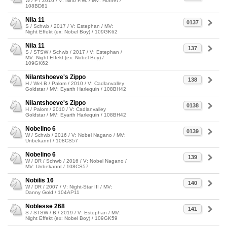
W / F / 2016 / V: Nino F.W. / MV: Hornet /
108BD81
Nila 11
0137
S / Schwb / 2017 / V: Estephan / MV:
Night Effekt (ex: Nobel Boy) / 109GK62
Nila 11
137
S / STSW / Schwb / 2017 / V: Estephan /
MV: Night Effekt (ex: Nobel Boy) /
109GK62
Nilantshoeve's Zippo
138
H / Wel.B / Palom / 2010 / V: Cadlanvalley
Goldstar / MV: Eyarth Harlequin / 108BH42
Nilantshoeve's Zippo
0138
H / Palom / 2010 / V: Cadlanvalley
Goldstar / MV: Eyarth Harlequin / 108BH42
Nobelino 6
0139
W / Schwb / 2016 / V: Nobel Nagano / MV:
Unbekannt / 108CS57
Nobelino 6
139
W / DR / Schwb / 2016 / V: Nobel Nagano /
MV: Unbekannt / 108CS57
Nobilis 16
140
W / DR / 2007 / V: Night-Star III / MV:
Danny Gold / 104AP11
Noblesse 268
141
S / STSW / B / 2019 / V: Estephan / MV:
Night Effekt (ex: Nobel Boy) / 109GK59