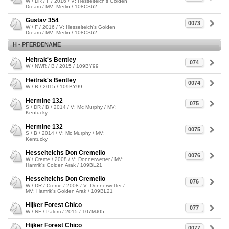
W / DR / F / 2016 / V: Hesselteich's Golden
Dream / MV: Merlin / 108CS62
Gustav 354
0073
W / F / 2016 / V: Hesselteich's Golden
Dream / MV: Merlin / 108CS62
H - PFERDENAME
Heitrak's Bentley
074
W / NWR / B / 2015 / 109BY99
Heitrak's Bentley
0074
W / B / 2015 / 109BY99
Hermine 132
075
S / DR / B / 2014 / V: Mc Murphy / MV:
Kentucky
Hermine 132
0075
S / B / 2014 / V: Mc Murphy / MV:
Kentucky
Hesselteichs Don Cremello
0076
W / Creme / 2008 / V: Donnerwetter / MV:
Hamrik's Golden Arak / 109BL21
Hesselteichs Don Cremello
076
W / DR / Creme / 2008 / V: Donnerwetter /
MV: Hamrik's Golden Arak / 109BL21
Hijker Forest Chico
077
W / NF / Palom / 2015 / 107MJ05
Hijker Forest Chico
0077