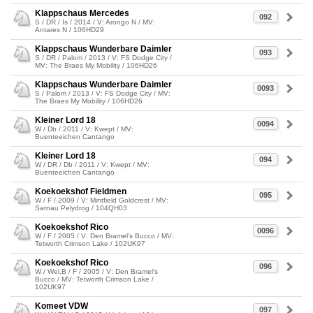
Klappschaus Mercedes
092
S / DR / Is / 2014 / V: Arongo N / MV:
Antares N / 106HD29
Klappschaus Wunderbare Daimler
093
S / DR / Palom / 2013 / V: FS Dodge City /
MV: The Braes My Mobility / 106HD26
Klappschaus Wunderbare Daimler
0093
S / Palom / 2013 / V: FS Dodge City / MV:
The Braes My Mobility / 106HD26
Kleiner Lord 18
0094
W / Db / 2011 / V: Kwept / MV:
Buenteeichen Cantango
Kleiner Lord 18
094
W / DR / Db / 2011 / V: Kwept / MV:
Buenteeichen Cantango
Koekoekshof Fieldmen
095
W / F / 2009 / V: Mintfield Goldcrest / MV:
Sarnau Pelydrog / 104QH03
Koekoekshof Rico
0096
W / F / 2005 / V: Den Bramel's Bucco / MV:
Tetworth Crimson Lake / 102UK97
Koekoekshof Rico
096
W / Wel.B / F / 2005 / V: Den Bramel's
Bucco / MV: Tetworth Crimson Lake /
102UK97
Komeet VDW
097