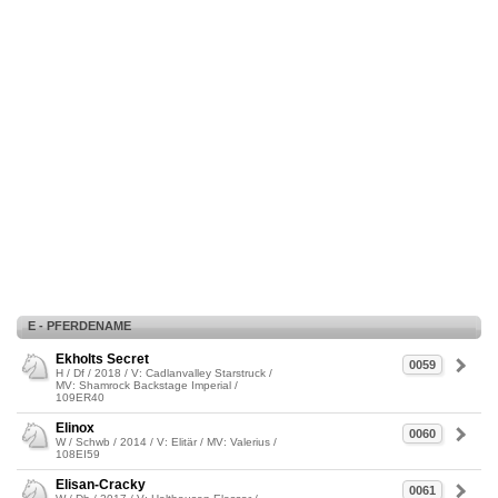
E - PFERDENAME
Ekholts Secret
0059
H / Df / 2018 / V: Cadlanvalley Starstruck /
MV: Shamrock Backstage Imperial /
109ER40
Elinox
0060
W / Schwb / 2014 / V: Elitär / MV: Valerius /
108EI59
Elisan-Cracky
0061