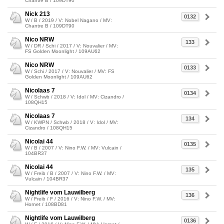
Chantre B / 109DT90
Nick 213
0132
W / B / 2019 / V: Nobel Nagano / MV:
Chantre B / 109DT90
Nico NRW
133
W / DR / Schi / 2017 / V: Nouvalier / MV:
FS Golden Moonlight / 109AU62
Nico NRW
0133
W / Schi / 2017 / V: Nouvalier / MV: FS
Golden Moonlight / 109AU62
Nicolaas 7
0134
W / Schwb / 2018 / V: Idol / MV: Cizandro /
108QH15
Nicolaas 7
134
W / KWPN / Schwb / 2018 / V: Idol / MV:
Cizandro / 108QH15
Nicolai 44
0135
W / B / 2007 / V: Nino F.W. / MV: Vulcain /
104BR37
Nicolai 44
135
W / Freib / B / 2007 / V: Nino F.W. / MV:
Vulcain / 104BR37
Nightlife vom Lauwilberg
136
W / Freib / F / 2016 / V: Nino F.W. / MV:
Hornet / 108BD81
Nightlife vom Lauwilberg
0136