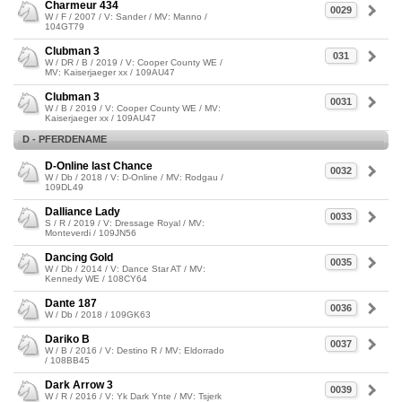
Charmeur 434
0029
W / F / 2007 / V: Sander / MV: Manno /
104GT79
Clubman 3
031
W / DR / B / 2019 / V: Cooper County WE /
MV: Kaiserjaeger xx / 109AU47
Clubman 3
0031
W / B / 2019 / V: Cooper County WE / MV:
Kaiserjaeger xx / 109AU47
D - PFERDENAME
D-Online last Chance
0032
W / Db / 2018 / V: D-Online / MV: Rodgau /
109DL49
Dalliance Lady
0033
S / R / 2019 / V: Dressage Royal / MV:
Monteverdi / 109JN56
Dancing Gold
0035
W / Db / 2014 / V: Dance Star AT / MV:
Kennedy WE / 108CY64
Dante 187
0036
W / Db / 2018 / 109GK63
Dariko B
0037
W / B / 2016 / V: Destino R / MV: Eldorrado
/ 108BB45
Dark Arrow 3
0039
W / R / 2016 / V: Yk Dark Ynte / MV: Tsjerk