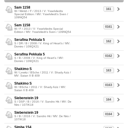
Sam 1158
161
W / Welsh / F / 2013 / V: Ysselvliedts
Special Edition / MV: Ysselvliedt's Sven /
109NQ54
Sam 1158
0161
W / F / 2013 / V: Ysselvliedts Special
Edition / MV: Ysselvliedt's Sven / 109NQ54
Serafina Pekkala 5
162
S / DR / B / 2008 / V: King of Heart's / MV:
Domiro / 109QX21
Serafina Pekkala 5
0162
S / B / 2008 / V: King of Heart's / MV:
Domiro / 109QX21
Shakimo S
163
W / Lewitz / BSche / 2011 / V: Shady Aziz /
MV: Satan II B 409
Shakimo S
0163
W / BSche / 2011 / V: Shady Aziz / MV:
Satan II B 409
Siebenstein 19
164
S / DSP / B / 2016 / V: Sandro Hit / MV: De
Niro / 107IK18
Siebenstein 19
0164
S / B / 2016 / V: Sandro Hit / MV: De Niro /
107IK18
Simba 154