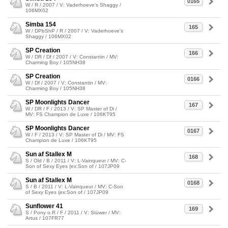
0165
W / R / 2007 / V: Vaderhoeve's Shaggy /
106MX02
Simba 154
165
W / DPbShP / R / 2007 / V: Vaderhoeve's
Shaggy / 106MX02
SP Creation
166
W / DR / Df / 2007 / V: Constantin / MV:
Charming Boy / 105NH38
SP Creation
0166
W / Df / 2007 / V: Constantin / MV:
Charming Boy / 105NH38
SP Moonlights Dancer
167
W / DR / F / 2013 / V: SP Master of Di /
MV: FS Champion de Luxe / 106KT95
SP Moonlights Dancer
0167
W / F / 2013 / V: SP Master of Di / MV: FS
Champion de Luxe / 106KT95
Sun af Stallex M
168
S / Old / B / 2011 / V: L-Vainqueur / MV: C-
Son of Sexy Eyes (ex:Son of / 107JP09
Sun af Stallex M
0168
S / B / 2011 / V: L-Vainqueur / MV: C-Son
of Sexy Eyes (ex:Son of / 107JP09
Sunflower 41
169
S / Pony o.R / F / 2011 / V: Stüwer / MV:
Artus / 107FR77