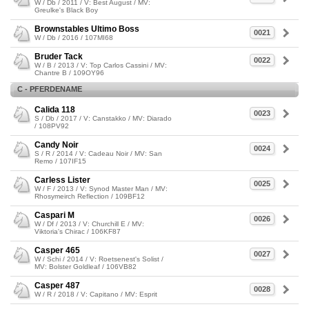
W / Db / 2011 / V: Best August / MV:
Greulke's Black Boy
Brownstables Ultimo Boss
0021
W / Db / 2016 / 107MI68
Bruder Tack
0022
W / B / 2013 / V: Top Carlos Cassini / MV:
Chantre B / 109OY96
C - PFERDENAME
Calida 118
0023
S / Db / 2017 / V: Canstakko / MV: Diarado
/ 108PV92
Candy Noir
0024
S / R / 2014 / V: Cadeau Noir / MV: San
Remo / 107IF15
Carless Lister
0025
W / F / 2013 / V: Synod Master Man / MV:
Rhosymeirch Reflection / 109BF12
Caspari M
0026
W / Df / 2013 / V: Churchill E / MV:
Viktoria's Chirac / 106KF87
Casper 465
0027
W / Schi / 2014 / V: Roetsenest's Solist /
MV: Bolster Goldleaf / 106VB82
Casper 487
0028
W / R / 2018 / V: Capitano / MV: Esprit