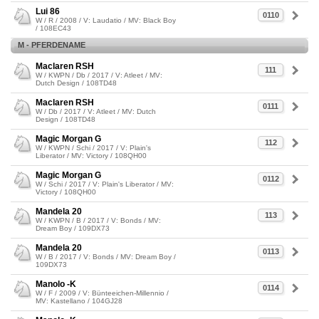
Lui 86
0110
W / R / 2008 / V: Laudatio / MV: Black Boy
/ 108EC43
M - PFERDENAME
Maclaren RSH
111
W / KWPN / Db / 2017 / V: Atleet / MV:
Dutch Design / 108TD48
Maclaren RSH
0111
W / Db / 2017 / V: Atleet / MV: Dutch
Design / 108TD48
Magic Morgan G
112
W / KWPN / Schi / 2017 / V: Plain's
Liberator / MV: Victory / 108QH00
Magic Morgan G
0112
W / Schi / 2017 / V: Plain's Liberator / MV:
Victory / 108QH00
Mandela 20
113
W / KWPN / B / 2017 / V: Bonds / MV:
Dream Boy / 109DX73
Mandela 20
0113
W / B / 2017 / V: Bonds / MV: Dream Boy /
109DX73
Manolo -K
0114
W / F / 2009 / V: Bünteeichen-Millennio /
MV: Kastellano / 104GJ28