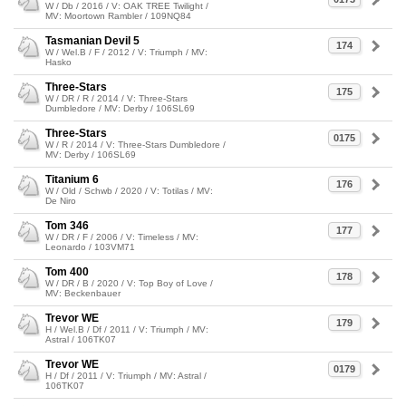
W / Db / 2016 / V: OAK TREE Twilight /
MV: Moortown Rambler / 109NQ84
Tasmanian Devil 5
174
W / Wel.B / F / 2012 / V: Triumph / MV:
Hasko
Three-Stars
175
W / DR / R / 2014 / V: Three-Stars
Dumbledore / MV: Derby / 106SL69
Three-Stars
0175
W / R / 2014 / V: Three-Stars Dumbledore /
MV: Derby / 106SL69
Titanium 6
176
W / Old / Schwb / 2020 / V: Totilas / MV:
De Niro
Tom 346
177
W / DR / F / 2006 / V: Timeless / MV:
Leonardo / 103VM71
Tom 400
178
W / DR / B / 2020 / V: Top Boy of Love /
MV: Beckenbauer
Trevor WE
179
H / Wel.B / Df / 2011 / V: Triumph / MV:
Astral / 106TK07
Trevor WE
0179
H / Df / 2011 / V: Triumph / MV: Astral /
106TK07