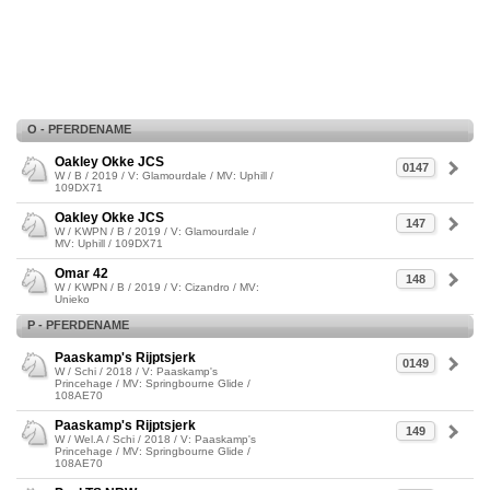
O - PFERDENAME
Oakley Okke JCS
0147
W / B / 2019 / V: Glamourdale / MV: Uphill /
109DX71
Oakley Okke JCS
147
W / KWPN / B / 2019 / V: Glamourdale /
MV: Uphill / 109DX71
Omar 42
148
W / KWPN / B / 2019 / V: Cizandro / MV:
Unieko
P - PFERDENAME
Paaskamp's Rijptsjerk
0149
W / Schi / 2018 / V: Paaskamp's
Princehage / MV: Springbourne Glide /
108AE70
Paaskamp's Rijptsjerk
149
W / Wel.A / Schi / 2018 / V: Paaskamp's
Princehage / MV: Springbourne Glide /
108AE70