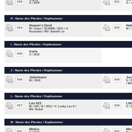
020
021
S / 2010
S / 
H - Name des Pferdes / Kopfnummer
Heaven's Devil
Hek
024
025
W / Hann / SCHWB / 2011 / V:
W / 
Hochadel / MV: Natiello xx
I - Name des Pferdes / Kopfnummer
Icaria
046
S / 2015
J - Name des Pferdes / Kopfnummer
Jokermann
Jus
048
045
W / 2010
S / 
/ MV
L - Name des Pferdes / Kopfnummer
Leo 623
Lilli
027
028
W / DR / B / 2011 / V: Lucky Lao II /
S / 
MV: Nobel
M - Name des Pferdes / Kopfnummer
Melino
Min
031
032