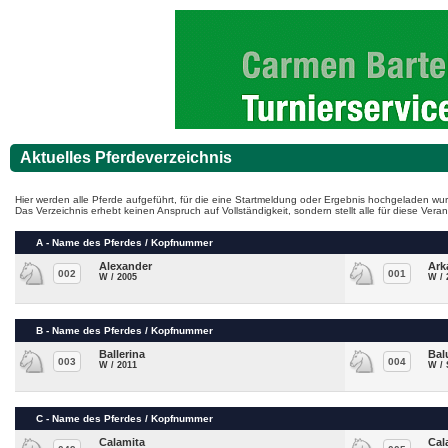
Aktuelles Pferdeverzeichnis
Hier werden alle Pferde aufgeführt, für die eine Startmeldung oder Ergebnis hochgeladen wur
Das Verzeichnis erhebt keinen Anspruch auf Vollständigkeit, sondern stellt alle für diese Ve
A - Name des Pferdes / Kopfnummer
Alexander
Ark
002
001
W / 2005
W / 
B - Name des Pferdes / Kopfnummer
Ballerina
Bal
003
004
W / 2011
W /
C - Name des Pferdes / Kopfnummer
Calamita
Cal