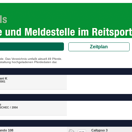
Zeitplan
de. Das Verzeichnis umfaßt aktuell 49 Pferde.
ranstaltung hochgeladenen Pferdedaten dar.
ani K
2001
u
 SCHEC / 2004
ando 108
Callypso 3