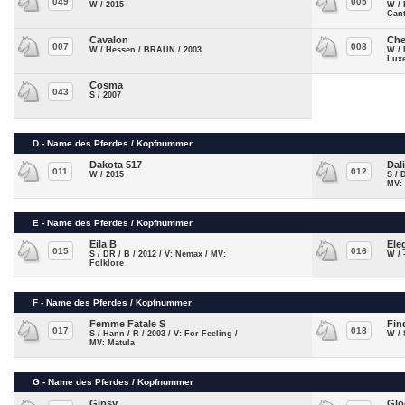
049
005
W / 2015
W / 
Can
Cavalon
Che
007
008
W / Hessen / BRAUN / 2003
W / 
Lux
Cosma
043
S / 2007
D - Name des Pferdes / Kopfnummer
Dakota 517
Dali
011
012
W / 2015
S / 
MV:
E - Name des Pferdes / Kopfnummer
Eila B
Ele
015
016
S / DR / B / 2012 / V: Nemax / MV:
W / 
Folklore
F - Name des Pferdes / Kopfnummer
Femme Fatale S
Fin
017
018
S / Hann / R / 2003 / V: For Feeling /
W /
MV: Matula
G - Name des Pferdes / Kopfnummer
Gipsy
Glö