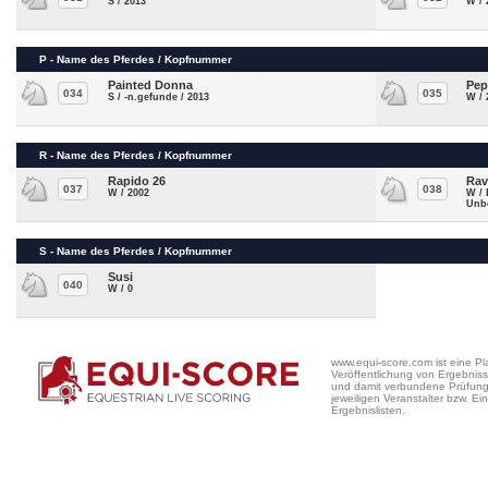
S / 2013
W / 
P - Name des Pferdes / Kopfnummer
Painted Donna
Pep
034
035
S / -n.gefunde / 2013
W / 
R - Name des Pferdes / Kopfnummer
Rapido 26
Rav
037
038
W / 2002
W / 
Unb
S - Name des Pferdes / Kopfnummer
Susi
040
W / 0
www.equi-score.com ist eine Pla
Veröffentlichung von Ergebniss
und damit verbundene Prüfung a
jeweiligen Veranstalter bzw. Ein
Ergebnislisten.