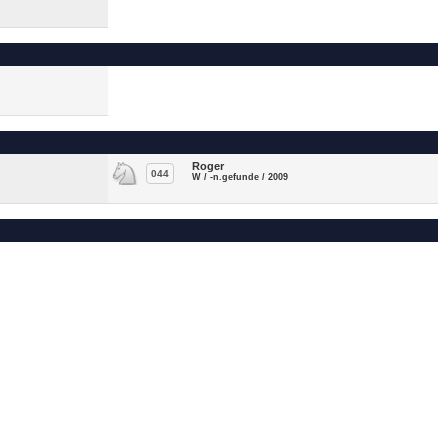
Roger
044
W / -n.gefunde / 2009