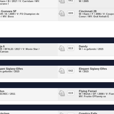
041
Hann / B / 2017 / V: Carridam / MV:
W / 2005
turano I
 Guevara SF
Cincinnati 28
009
DR / B / 2009 / V: FS Champion de
W / Hann / F / 2006 / V: Coupe
e / MV: Boss
Coeur / MV: Graf Anhalt E
ja 6
Dandy
013
DR / BFALB / 2017 / V: Movie Star /
W / -n.gefunde / 2015
 Cansas
gant Siglavy Elfes
Elegant Siglavy Elfes
042
-n.gefunde / 2015
W / 2015
dus
Flying Ferrari
019
 SCHEC / 2011
W / Welsh / DF / 2008 / V: Fia
MV: Fruitie O'Flarety xx
ckchen
Gravitzy Falls