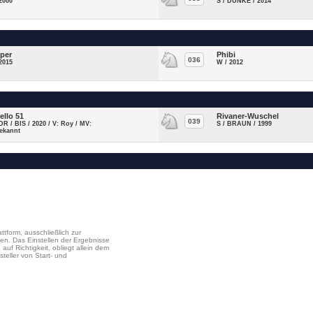
2000
S / DUNKE / 2014
per
Phibi
036
2015
W / 2012
ello 51
Rivaner-Wuschel
039
DR / BIS / 2020 / V: Roy / MV:
S / BRAUN / 1999
ekannt
ttform, ausschließlich zur
en. Das Einstellen der Ergebnisse
uf Richtigkeit, obliegt allein dem
steller von Start- und