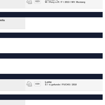
023
W / Pony o.R / F / 2013 / MV: Mustang
ella
Lotte
030
S / -n.gefunde / FUCHS / 2010