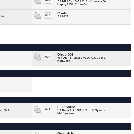
006
S / DR / F / 2006 / V: Don't Worry Be
Happy / MV: Come On
Cooki
010
 de
S / 2015
Diego 604
014
W / DR / B / 2019 / V: Da Capo / MV:
Kentucky
Full Skyline
047
ngo W /
S / Hann / B / 2001 / V: Full Speed /
MV: Spitzweg
Gunnah N