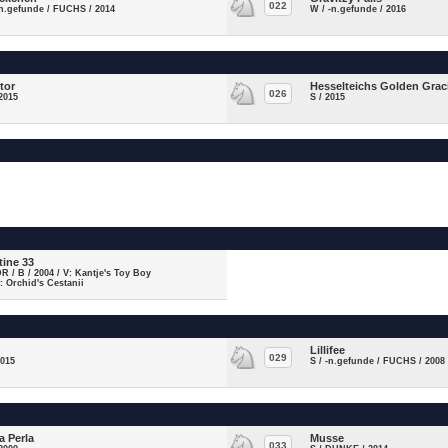
022
-n.gefunde / FUCHS / 2014
W / -n.gefunde / 2016
tor
Hesselteichs Golden Graci
026
2015
S / 2015
tine 33
DR / B / 2004 / V: Kantje's Toy Boy
: Orchid's Cestanii
Lillifee
029
2015
S / -n.gefunde / FUCHS / 2008
a Perla
Musse
033