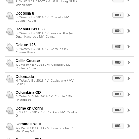
S / KWPN / B / 2007 / V: Wallenberg NLD /
MV: Voltaire
Cocolina 8
083
S / Westf / B / 2010 / V: Chirivell / MV:
Couleur-Rubin
Coconut Kiss 38
084
S / Westf / B / 2019 / V: Zirocco Blue (ex:
Quamikase de / MV: Colman
Colette 125
085
S / Westf / B / 2018 / V: Cassus / MV:
Comme il faut
Collin Couleur
086
W / Westf / B / 2015 / V: Collincor / MV:
Couleur-Rubin
Coloreado
087
H / Westf / B / 2018 / V: Capistrano / MV:
Collin L
Columbina GD
089
S / Westf / Schi / 2016 / V: Coupie / MV:
Heraldik xx
Come on Conni
090
S / DR / F / 2017 / V: Cracker / MV: Calido-
G
Comme il veut
091
W / Westf / B / 2014 / V: Comme il faut /
MV: Carry Wind