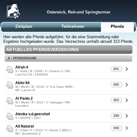
Osterwick, Reit-und Springturnier
Zeitplan
Teilnehmer
Pferde
Hier werden alle Pferde aufgeführt, für die eine Startmeldung oder
Ergebnis hochgeladen wurde. Das Verzeichnis umfaßt aktuell 313 Pferde.
AKTUELLES PFERDEVERZEICHNIS
A - PFERDENAME
Afrah 4
001
S / Holst / B / 2008 / V: Coriano 4 / MV:
Lord Inci Pit / 104NH51
Akito 94
002
W / Westf / B / 2018 / V: A la Carte NRW /
MV: Lancer III
Al Paolo 2
003
W / Westf / B / 2011 / V: Arpeggio / MV:
Lacordos
Alenka v.d.geershof
298
S / RAPPE / 2007
All Natural
004
S / Z.Rpf / F / 2015 / V: Atomic Z (BEL) /
MV: Quasimodo Z