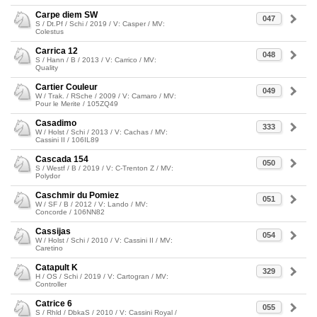
Carpe diem SW
047
S / Dt.Pf / Schi / 2019 / V: Casper / MV:
Colestus
Carrica 12
048
S / Hann / B / 2013 / V: Carrico / MV:
Quality
Cartier Couleur
049
W / Trak. / RSche / 2009 / V: Camaro / MV:
Pour le Merite / 105ZQ49
Casadimo
333
W / Holst / Schi / 2013 / V: Cachas / MV:
Cassini II / 106IL89
Cascada 154
050
S / Westf / B / 2019 / V: C-Trenton Z / MV:
Polydor
Caschmir du Pomiez
051
W / SF / B / 2012 / V: Lando / MV:
Concorde / 106NN82
Cassijas
054
W / Holst / Schi / 2010 / V: Cassini II / MV:
Caretino
Catapult K
329
H / OS / Schi / 2019 / V: Cartogran / MV:
Controller
Catrice 6
055
S / Rhld / DbkaS / 2010 / V: Cassini Royal /