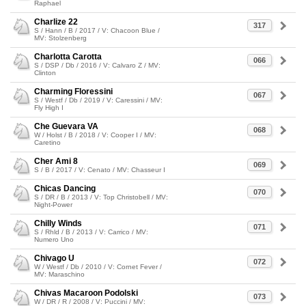
Raphael
Charlize 22
317
S / Hann / B / 2017 / V: Chacoon Blue /
MV: Stolzenberg
Charlotta Carotta
066
S / DSP / Db / 2016 / V: Calvaro Z / MV:
Clinton
Charming Floressini
067
S / Westf / Db / 2019 / V: Caressini / MV:
Fly High I
Che Guevara VA
068
W / Holst / B / 2018 / V: Cooper I / MV:
Caretino
Cher Ami 8
069
S / B / 2017 / V: Cenato / MV: Chasseur I
Chicas Dancing
070
S / DR / B / 2013 / V: Top Christobell / MV:
Night-Power
Chilly Winds
071
S / Rhld / B / 2013 / V: Carrico / MV:
Numero Uno
Chivago U
072
W / Westf / Db / 2010 / V: Cornet Fever /
MV: Maraschino
Chivas Macaroon Podolski
073
W / DR / R / 2008 / V: Puccini / MV: