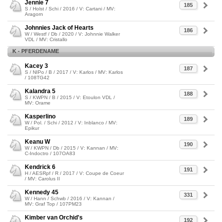
Jennie 7
185
S / Holst / Schi / 2016 / V: Cartani / MV:
Aragorn
Johnnies Jack of Hearts
186
W / Westf / Db / 2020 / V: Johnnie Walker
VDL / MV: Cristallo
K - PFERDENAME
Kacey 3
187
S / NIPo / B / 2017 / V: Karlos / MV: Karlos
/ 108TG42
Kalandra 5
188
S / KWPN / B / 2015 / V: Etoulon VDL /
MV: Orame
Kasperlino
189
W / Pol. / Schi / 2012 / V: Inblanco / MV:
Epikur
Keanu W
190
W / KWPN / Db / 2015 / V: Kannan / MV:
C-Indoctro / 107OA83
Kendrick 6
191
H / AESRpf / R / 2017 / V: Coupe de Coeur
/ MV: Carolus II
Kennedy 45
331
W / Hann / Schwb / 2016 / V: Kannan /
MV: Graf Top / 107PM23
Kimber van Orchid's
192