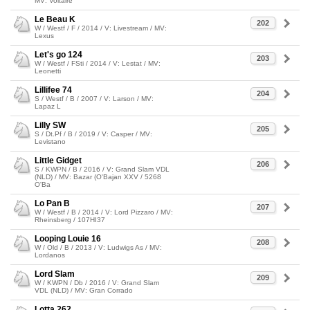
MV: Voltaire
Le Beau K
202
W / Westf / F / 2014 / V: Livestream / MV:
Lexus
Let's go 124
203
W / Westf / FSti / 2014 / V: Lestat / MV:
Leonetti
Lillifee 74
204
S / Westf / B / 2007 / V: Larson / MV:
Lapaz L
Lilly SW
205
S / Dt.Pf / B / 2019 / V: Casper / MV:
Levistano
Little Gidget
206
S / KWPN / B / 2016 / V: Grand Slam VDL
(NLD) / MV: Bazar (O'Bajan XXV / 5268
O'Ba
Lo Pan B
207
W / Westf / B / 2014 / V: Lord Pizzaro / MV:
Rheinsberg / 107HI37
Looping Louie 16
208
W / Old / B / 2013 / V: Ludwigs As / MV:
Lordanos
Lord Slam
209
W / KWPN / Db / 2016 / V: Grand Slam
VDL (NLD) / MV: Gran Corrado
Lotta 262