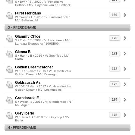
S / BWP / B / 2020 / V: Foncetti vd
Heffinck / MV: Cayenne van de Heffinck
Fürst Floridano
169
W / Westf / F / 2017 / V: Fürsten-Look /
MV: Belissimo M
G - PFERDENAME
Glammy Chloe
170
S / Trak. / R / 2008 / V: Hirtentanz / MV:
Langata Express xx / 106SB00
Glenna B
171
S / Hann / B / 2016 / V: Grey Top / MV:
Salito
Golden Dreamcatcher
172
W / DR / Palom / 2015 / V: Hesselteich's
Golden Dream / MV: Domingo
Goldrausch As
173
W / DR / Palom / 2017 / V: Hesselteich's
Golden Dream / MV: Los Angeles
Grandorada E
174
S / Westf / B / 2016 / V: Grandorado TN /
MV: Argent
Grey Iberio
175
W / Hann / B / 2018 / V: Grey Top / MV:
Iberio
H - PFERDENAME