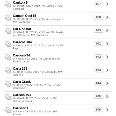
Capitola 9
037
S / Westf / Schi / 2010 / V: Camax L / MV:
Capitalist
Captain Cool 15
038
H / Westf / B / 2012 / V: Captain Cooper /
MV: Carpaccio
Car Roo Bar
039
H / Westf / B / 2012 / V: Cornet Obolensky
(ex: Windows / MV: Paolini xx
Caracas 104
041
W / Westf / Schi / 2011 / V: Cristallo II / MV:
Pep
Cardoso 34
042
W / Westf / B / 2012 / V: Cathanos / MV:
Ramiro's Son I
Carla 163
043
S / Holst / Schi / 2010 / V: Cassini II / MV:
Caretino
Carla Crack
044
S / Holst / BkaSc / 2020 / V: Crack / MV:
Contender
Carlson 153
045
H / Westf / B / 2015 / V: Carrico / MV:
Balou du Rouet
Carlsson L
046
W / Hann / B / 2013 / V: Carrico / MV:
Amani