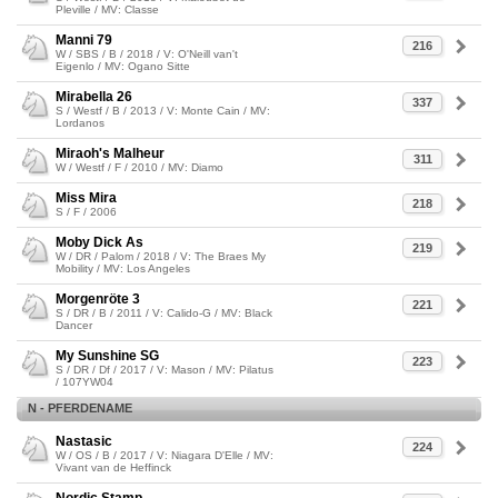
Pleville / MV: Classe
Manni 79
216
W / SBS / B / 2018 / V: O'Neill van't
Eigenlo / MV: Ogano Sitte
Mirabella 26
337
S / Westf / B / 2013 / V: Monte Cain / MV:
Lordanos
Miraoh's Malheur
311
W / Westf / F / 2010 / MV: Diamo
Miss Mira
218
S / F / 2006
Moby Dick As
219
W / DR / Palom / 2018 / V: The Braes My
Mobility / MV: Los Angeles
Morgenröte 3
221
S / DR / B / 2011 / V: Calido-G / MV: Black
Dancer
My Sunshine SG
223
S / DR / Df / 2017 / V: Mason / MV: Pilatus
/ 107YW04
N - PFERDENAME
Nastasic
224
W / OS / B / 2017 / V: Niagara D'Elle / MV:
Vivant van de Heffinck