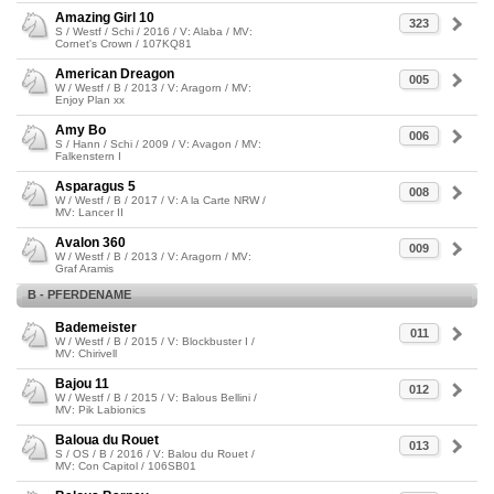
Amazing Girl 10
323
S / Westf / Schi / 2016 / V: Alaba / MV:
Cornet's Crown / 107KQ81
American Dreagon
005
W / Westf / B / 2013 / V: Aragorn / MV:
Enjoy Plan xx
Amy Bo
006
S / Hann / Schi / 2009 / V: Avagon / MV:
Falkenstern I
Asparagus 5
008
W / Westf / B / 2017 / V: A la Carte NRW /
MV: Lancer II
Avalon 360
009
W / Westf / B / 2013 / V: Aragorn / MV:
Graf Aramis
B - PFERDENAME
Bademeister
011
W / Westf / B / 2015 / V: Blockbuster I /
MV: Chirivell
Bajou 11
012
W / Westf / B / 2015 / V: Balous Bellini /
MV: Pik Labionics
Baloua du Rouet
013
S / OS / B / 2016 / V: Balou du Rouet /
MV: Con Capitol / 106SB01