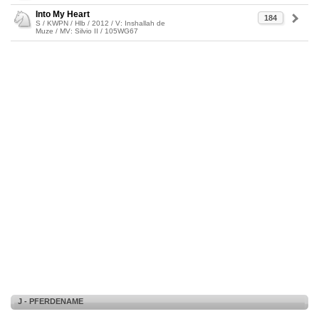
Into My Heart
184
S / KWPN / Hlb / 2012 / V: Inshallah de
Muze / MV: Silvio II / 105WG67
J - PFERDENAME