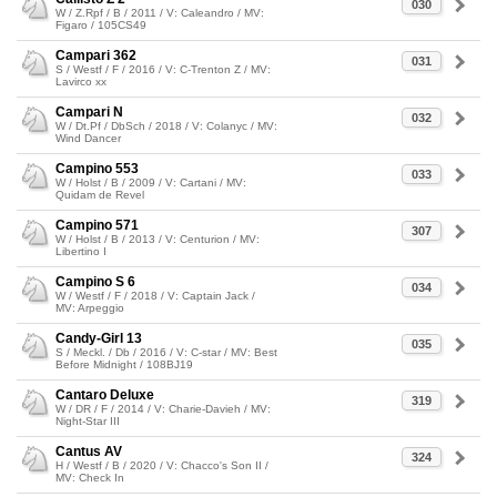
030
W / Z.Rpf / B / 2011 / V: Caleandro / MV:
Figaro / 105CS49
Campari 362
031
S / Westf / F / 2016 / V: C-Trenton Z / MV:
Lavirco xx
Campari N
032
W / Dt.Pf / DbSch / 2018 / V: Colanyc / MV:
Wind Dancer
Campino 553
033
W / Holst / B / 2009 / V: Cartani / MV:
Quidam de Revel
Campino 571
307
W / Holst / B / 2013 / V: Centurion / MV:
Libertino I
Campino S 6
034
W / Westf / F / 2018 / V: Captain Jack /
MV: Arpeggio
Candy-Girl 13
035
S / Meckl. / Db / 2016 / V: C-star / MV: Best
Before Midnight / 108BJ19
Cantaro Deluxe
319
W / DR / F / 2014 / V: Charie-Davieh / MV:
Night-Star III
Cantus AV
324
H / Westf / B / 2020 / V: Chacco's Son II /
MV: Check In