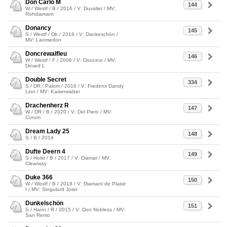
Don Carlo M
144
W / Westf / B / 2016 / V: Duvalier / MV:
Rohdiamant
Donancy
145
S / Westf / Db / 2016 / V: Dankeschön /
MV: Laomedon
Doncrewalfleu
146
W / Westf / F / 2006 / V: Douceur / MV:
Dinard L
Double Secret
334
S / DR / Palom / 2016 / V: Fredens Dandy
Lion / MV: Kaiserwalzer
Drachenherz R
147
W / DR / B / 2020 / V: Del Piero / MV:
Corum
Dream Lady 25
148
S / B / 2014
Dufte Deern 4
149
S / Holst / B / 2017 / V: Diamar / MV:
Clearway
Duke 366
150
W / Westf / B / 2018 / V: Diamant de Plaisir
I / MV: Singulord Joter
Dunkelschön
151
S / Hann / R / 2015 / V: Don Nobless / MV:
San Remo