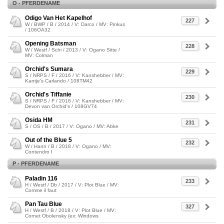
O - PFERDENAME
Odigo Van Het Kapelhof
227
W / BWP / B / 2014 / V: Darco / MV: Pinkus
/ 106OA32
Opening Batsman
228
W / Westf / Schi / 2013 / V: Ogano Sitte /
MV: Colman
Orchid's Sumara
229
S / NRPS / F / 2016 / V: Kanshebber / MV:
Kantje's Carlando / 108TM42
Orchid's Tiffanie
230
S / NRPS / F / 2016 / V: Kanshebber / MV:
Devon van Orchid's / 108GV74
Osida HM
231
S / OS / B / 2017 / V: Ogano / MV: Abke
Out of the Blue 5
232
W / Hann / B / 2018 / V: Ogano / MV:
Contendro I
P - PFERDENAME
Paladin 116
233
H / Westf / Db / 2017 / V: Plot Blue / MV:
Comme il faut
Pan Tau Blue
327
H / Westf / B / 2018 / V: Plot Blue / MV:
Cornet Obolensky (ex: Windows