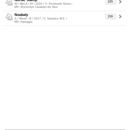
Nordic Stamp
225
W / Wel.A / Df / 2020 / V: Penboeth Norris /
MV: Brynrodyn Llewelyn Ap Sion
Noubaly
226
S / Westf / B / 2017 / V: Nubalou W.Z. /
MV: Arpeggio