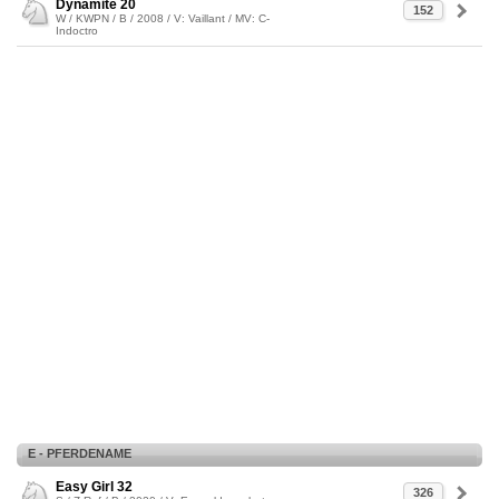
Dynamite 20
152
W / KWPN / B / 2008 / V: Vaillant / MV: C-
Indoctro
E - PFERDENAME
Easy Girl 32
326