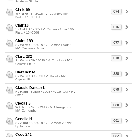
Seaholm Gigolo
Chris 69
074
W / NIPo / B / 2018 / V: Country / MV:
Karlos / 108PH31
Clair 10
076
S / Old / B / 2005 / V: Couleur-Rubin / MV:
Ritual / 104CO08
Claire 189
077
S / Westf / F / 2015 / V: Comme il faut /
MV: Quidam's Rubin
Clara 232
078
S / Westf / Db / 2020 / V: Checkter / MV:
Comme il faut
Clärchen M
338
S / Westf / B / 2020 / V: Casall / MV:
Captain Fire
Classic Dancer L
079
H / Hann / Schwb / 2008 / V: Conteur / MV:
Amani
Clecks 3
080
W / Hann / Schi / 2019 / V: Chevignon /
MV: Contendro I
Cocalla H
081
S / Z.Rpf / B / 2018 / V: Copycat Z / MV:
Up to date
Coco 241
082