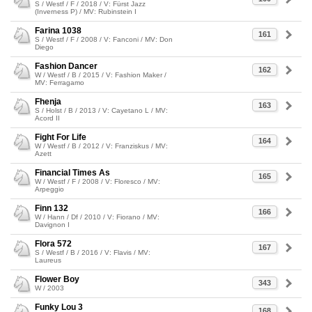
S / Westf / F / 2018 / V: Fürst Jazz
(Inverness P) / MV: Rubinstein I
Farina 1038
161
S / Westf / F / 2008 / V: Fanconi / MV: Don
Diego
Fashion Dancer
162
W / Westf / B / 2015 / V: Fashion Maker /
MV: Ferragamo
Fhenja
163
S / Holst / B / 2013 / V: Cayetano L / MV:
Acord II
Fight For Life
164
W / Westf / B / 2012 / V: Franziskus / MV:
Azett
Financial Times As
165
W / Westf / F / 2008 / V: Floresco / MV:
Arpeggio
Finn 132
166
W / Hann / Df / 2010 / V: Fiorano / MV:
Davignon I
Flora 572
167
S / Westf / B / 2016 / V: Flavis / MV:
Laureus
Flower Boy
343
W / 2003
Funky Lou 3
168