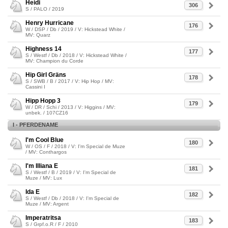
Heidi
306
S / PALO / 2019
Henry Hurricane
176
W / DSP / Db / 2019 / V: Hickstead White /
MV: Quarz
Highness 14
177
S / Westf / Db / 2018 / V: Hickstead White /
MV: Champion du Corde
Hip Girl Gräns
178
S / SWB / B / 2017 / V: Hip Hop / MV:
Cassini I
Hipp Hopp 3
179
W / DR / Schi / 2013 / V: Higgins / MV:
unbek. / 107CZ16
I - PFERDENAME
I'm Cool Blue
180
W / OS / F / 2018 / V: I'm Special de Muze
/ MV: Conthargos
I'm Illiana E
181
S / Westf / B / 2019 / V: I'm Special de
Muze / MV: Lux
Ida E
182
S / Westf / Db / 2018 / V: I'm Special de
Muze / MV: Argent
Imperatritsa
183
S / Grpf.o.R / F / 2010