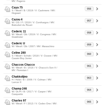
MV: Pageno
Caya 75
056
S / Westf / B / 2019 / V: Cashmere / MV:
Hogwart
Cazou 4
057
W / OS / F / 2019 / V: Conthargos / MV:
Baloubet du Rouet
Cederic 11
058
W / Westf / Db / 2019 / V: Congress / MV:
Gralshüter
Cederic U
059
W / Westf / Db / 2007 / MV: Maraschino
Celine 280
060
S / Westf / Schwb / 2018 / V: Crusoe / MV:
Cassini Boy Junior
Chaccos Chacco
061
W / Westf / B / 2016 / V: Chacco's Son II /
MV: Florestan I
Chakkolijno
063
H / Holst / B / 2006 / V: Colman / MV:
Lancer II
Champ 246
064
W / Dt.Pf / B / 2017 / V: Casper / MV:
Casquetto
Charles 97
065
W / Westf / F / 2013 / V: Codex One / MV: