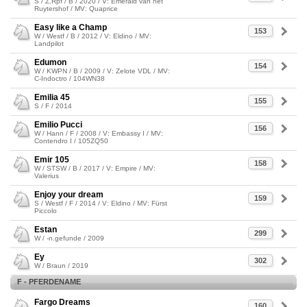
S / Z.Rpf / B / 2020 / V: Emerald van het
Ruytershof / MV: Quaprice
Easy like a Champ
153
W / Westf / B / 2012 / V: Eldino / MV:
Landpilot
Edumon
154
W / KWPN / B / 2009 / V: Zelote VDL / MV:
C-Indoctro / 104WN38
Emilia 45
155
S / F / 2014
Emilio Pucci
156
W / Hann / F / 2008 / V: Embassy I / MV:
Contendro I / 105ZQ50
Emir 105
158
W / STSW / B / 2017 / V: Empire / MV:
Valerius
Enjoy your dream
159
S / Westf / F / 2014 / V: Eldino / MV: Fürst
Piccolo
Estan
299
W / -n.gefunde / 2009
Ey
302
W / Braun / 2019
F - PFERDENAME
Fargo Dreams
160