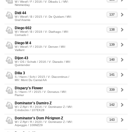
W / Westf / F / 2016 / V: Dibadu L / MV:
Nimmerday
Didi 44
137
W / Westf / B / 2015 / V: De Quidam / MV:
Graf Aramis
Diego 602
138
W / Westf / B / 2019 / V: Diathago / MV:
Cornado I
Diego M 4
139
W / Westf / F / 2019 / V: Denver / MV:
Vaillant
Dijon 43
140
W / OS / Schwb / 2016 / V: Diarado / MV:
Quintender
Dilia 3
141
S / Hann / Schi / 2015 / V: Diacontinus /
MV: Mont Du Cantal AA
Dispary's Flower
339
S / Hann / F / 2015 / V: Donatus / MV:
Flamur
Dominator's Damiro Z
142
W / Z.Rpf / R / 2016 / V: Dominator Z / MV:
C-Indoctro / 107EK28
Dominator's Dom Pérignon Z
143
W / Z.Rpf / R / 2020 / V: Dominator Z / MV:
Arpeggio / 108MZ29