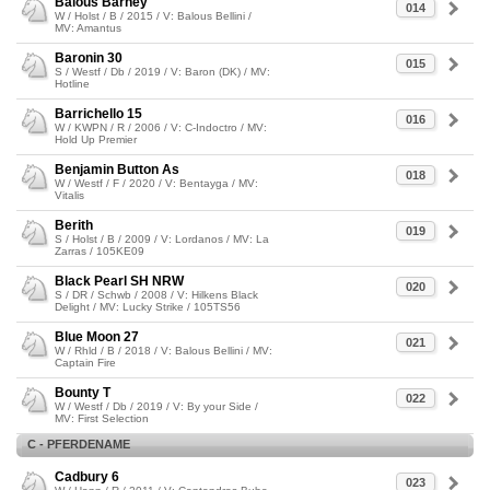
Balous Barney
014
W / Holst / B / 2015 / V: Balous Bellini /
MV: Amantus
Baronin 30
015
S / Westf / Db / 2019 / V: Baron (DK) / MV:
Hotline
Barrichello 15
016
W / KWPN / R / 2006 / V: C-Indoctro / MV:
Hold Up Premier
Benjamin Button As
018
W / Westf / F / 2020 / V: Bentayga / MV:
Vitalis
Berith
019
S / Holst / B / 2009 / V: Lordanos / MV: La
Zarras / 105KE09
Black Pearl SH NRW
020
S / DR / Schwb / 2008 / V: Hilkens Black
Delight / MV: Lucky Strike / 105TS56
Blue Moon 27
021
W / Rhld / B / 2018 / V: Balous Bellini / MV:
Captain Fire
Bounty T
022
W / Westf / Db / 2019 / V: By your Side /
MV: First Selection
C - PFERDENAME
Cadbury 6
023