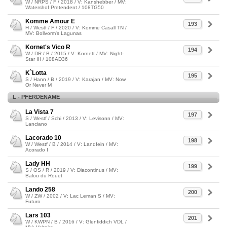
W / NRPS / F / 2018 / V: Kanshebber / MV:
Watershof Pretendent / 108TG50
Komme Amour E
193
H / Westf / F / 2020 / V: Komme Casall TN /
MV: Bollvorm's Lagunas
Kornet's Vico R
194
W / DR / B / 2015 / V: Kornett / MV: Night-
Star III / 108AD36
K`Lotta
195
S / Hann / B / 2019 / V: Karajan / MV: Now
Or Never M
L - PFERDENAME
La Vista 7
197
S / Westf / Schi / 2013 / V: Levisonn / MV:
Lanciano
Lacorado 10
198
W / Westf / B / 2014 / V: Landfein / MV:
Acorado I
Lady HH
199
S / OS / R / 2019 / V: Diacontinus / MV:
Balou du Rouet
Lando 258
200
W / ZW / 2002 / V: Lac Leman S / MV:
Futuro
Lars 103
201
W / KWPN / B / 2016 / V: Glenfiddich VDL /