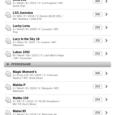
310
S / Westf / B / 2012 / V: Los Angeles / MV:
Quick Star
LSS Juventus
332
H / WSI / F / 2018 / V: Arezzo (NLD) VDL /
MV: Radiator / 108LS79
Lucky Lena
210
S / Westf / B / 2008 / V: Lenardo / MV:
Pep
Lucy in the Sky 18
211
S / Holst / B / 2007 / V: Lerano / MV:
Silbersee
Lukas 1092
212
W / Westf / Db / 2012 / V: Last Man's Hope
/ MV: Converter
M - PFERDENAME
Magic Moment's
335
S / Pony o.R / Df / 2005 / V: Coloured
Nashur / MV: Great Dean
Makita P
213
S / Westf / B / 2016 / V: Marqués / MV:
Weltrubin
Malibu 150
214
S / DR / F / 2018 / V: FS Mr. President /
MV: FS Don't Worry
Malou 95
215
S / Westf / B / 2018 / V: Maloubet de