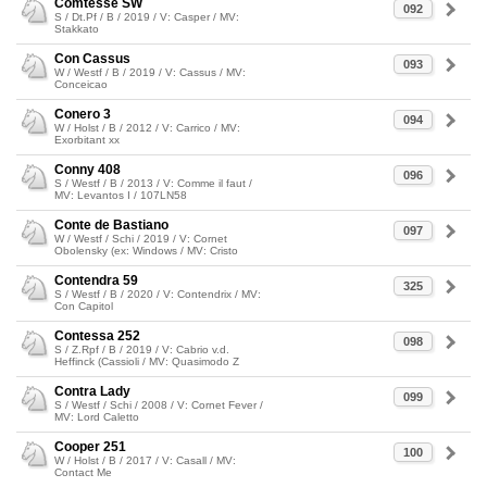
Comtesse SW
092
S / Dt.Pf / B / 2019 / V: Casper / MV:
Stakkato
Con Cassus
093
W / Westf / B / 2019 / V: Cassus / MV:
Conceicao
Conero 3
094
W / Holst / B / 2012 / V: Carrico / MV:
Exorbitant xx
Conny 408
096
S / Westf / B / 2013 / V: Comme il faut /
MV: Levantos I / 107LN58
Conte de Bastiano
097
W / Westf / Schi / 2019 / V: Cornet
Obolensky (ex: Windows / MV: Cristo
Contendra 59
325
S / Westf / B / 2020 / V: Contendrix / MV:
Con Capitol
Contessa 252
098
S / Z.Rpf / B / 2019 / V: Cabrio v.d.
Heffinck (Cassioli / MV: Quasimodo Z
Contra Lady
099
S / Westf / Schi / 2008 / V: Cornet Fever /
MV: Lord Caletto
Cooper 251
100
W / Holst / B / 2017 / V: Casall / MV:
Contact Me