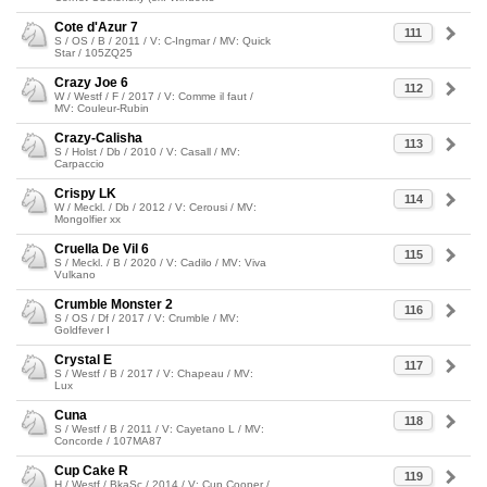
Cote d'Azur 7
111
S / OS / B / 2011 / V: C-Ingmar / MV: Quick
Star / 105ZQ25
Crazy Joe 6
112
W / Westf / F / 2017 / V: Comme il faut /
MV: Couleur-Rubin
Crazy-Calisha
113
S / Holst / Db / 2010 / V: Casall / MV:
Carpaccio
Crispy LK
114
W / Meckl. / Db / 2012 / V: Cerousi / MV:
Mongolfier xx
Cruella De Vil 6
115
S / Meckl. / B / 2020 / V: Cadilo / MV: Viva
Vulkano
Crumble Monster 2
116
S / OS / Df / 2017 / V: Crumble / MV:
Goldfever I
Crystal E
117
S / Westf / B / 2017 / V: Chapeau / MV:
Lux
Cuna
118
S / Westf / B / 2011 / V: Cayetano L / MV:
Concorde / 107MA87
Cup Cake R
119
H / Westf / BkaSc / 2014 / V: Cup Cooper /