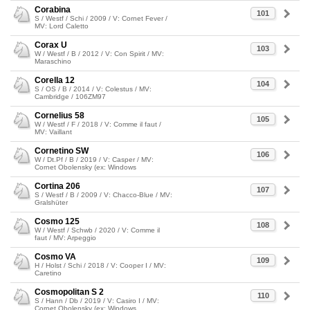
Corabina
101
S / Westf / Schi / 2009 / V: Cornet Fever /
MV: Lord Caletto
Corax U
103
W / Westf / B / 2012 / V: Con Spirit / MV:
Maraschino
Corella 12
104
S / OS / B / 2014 / V: Colestus / MV:
Cambridge / 106ZM97
Cornelius 58
105
W / Westf / F / 2018 / V: Comme il faut /
MV: Vaillant
Cornetino SW
106
W / Dt.Pf / B / 2019 / V: Casper / MV:
Cornet Obolensky (ex: Windows
Cortina 206
107
S / Westf / B / 2009 / V: Chacco-Blue / MV:
Gralshüter
Cosmo 125
108
W / Westf / Schwb / 2020 / V: Comme il
faut / MV: Arpeggio
Cosmo VA
109
H / Holst / Schi / 2018 / V: Cooper I / MV:
Caretino
Cosmopolitan S 2
110
S / Hann / Db / 2019 / V: Casiro I / MV:
Cornet Obolensky (ex: Windows