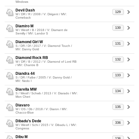
Windows
Devil Dash
129
W / DR / R / 2008 / V: Dirigent / MV:
Comeback
Diamiro M
130
W / Westf / B / 2018 / V: Diamant de
Semilly / MV: Landor S
Diamond Girl W
131
S / DR / Df / 2017 / V: Diamond Touch /
MV: Danny Gold
Diamond Rock RB
132
W / DR / B / 2012 / V: Diamond of Lord RB
/ MV: Chantre B
Diandra 44
133
S / DR / Falbe / 2005 / V: Danny Gold /
MV: Nedo I
Diarella MW
134
S / Westf / Schwb / 2013 / V: Diarado / MV:
Mon Cheri
Diavaro
135
W / OS / Db / 2018 / V: Diaron / MV:
Chacco-Blue
Dibadu's Dede
336
W / Westf / Schi / 2015 / V: Dibadu L / MV:
Congress
Dibu M
136