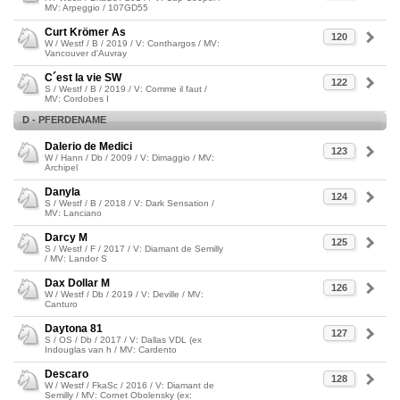
MV: Arpeggio / 107GD55
Curt Krömer As
120
W / Westf / B / 2019 / V: Conthargos / MV:
Vancouver d'Auvray
C´est la vie SW
122
S / Westf / B / 2019 / V: Comme il faut /
MV: Cordobes I
D - PFERDENAME
Dalerio de Medici
123
W / Hann / Db / 2009 / V: Dimaggio / MV:
Archipel
Danyla
124
S / Westf / B / 2018 / V: Dark Sensation /
MV: Lanciano
Darcy M
125
S / Westf / F / 2017 / V: Diamant de Semilly
/ MV: Landor S
Dax Dollar M
126
W / Westf / Db / 2019 / V: Deville / MV:
Canturo
Daytona 81
127
S / OS / Db / 2017 / V: Dallas VDL (ex
Indouglas van h / MV: Cardento
Descaro
128
W / Westf / FkaSc / 2016 / V: Diamant de
Semilly / MV: Cornet Obolensky (ex: