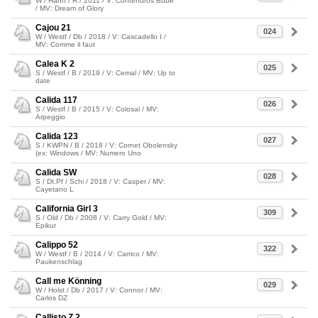
W / Hann / R / 2011 / V: Contendros Bube
/ MV: Dream of Glory
Cajou 21
024
W / Westf / Db / 2018 / V: Cascadello I /
MV: Comme il faut
Calea K 2
025
S / Westf / B / 2019 / V: Cemal / MV: Up to
date
Calida 117
026
S / Westf / B / 2015 / V: Colosal / MV:
Arpeggio
Calida 123
027
S / KWPN / B / 2018 / V: Cornet Obolensky
(ex: Windows / MV: Numero Uno
Calida SW
028
S / Dt.Pf / Schi / 2018 / V: Casper / MV:
Cayetano L
California Girl 3
309
S / Old / Db / 2008 / V: Carry Gold / MV:
Epikur
Calippo 52
322
W / Westf / B / 2014 / V: Carrico / MV:
Paukenschlag
Call me Könning
029
W / Holst / Db / 2017 / V: Connor / MV:
Carlos DZ
Callisto Z 2