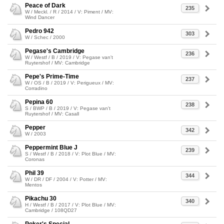
Peace of Dark
235
W / Meckl. / R / 2014 / V: Piment / MV:
Wind Dancer
Pedro 942
303
W / Schec / 2000
Pegase's Cambridge
236
W / Westf / B / 2019 / V: Pegase van't
Ruytershof / MV: Cambridge
Pepe's Prime-Time
237
W / OS / B / 2019 / V: Perigueux / MV:
Corradino
Pepina 60
238
S / BWP / B / 2019 / V: Pegase van't
Ruytershof / MV: Casall
Pepper
342
W / 2003
Peppermint Blue J
239
S / Westf / B / 2018 / V: Plot Blue / MV:
Coronas
Phil 39
344
W / DR / DF / 2004 / V: Potter / MV:
Mentos
Pikachu 30
340
H / Westf / B / 2017 / V: Plot Blue / MV:
Cambridge / 108QD27