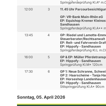
Springpferdeprüfung Kl.A* m
12:00
3
11.45 Uhr Parcourbesichtigu
GP: VR-Bank Main-Rhön eG
EP: Equishop Kremer Kleinost
Sandhausen
Springpferdeprüfung Kl.A**
13:45
4
GP: Riedel und Lamotte-Emme
Steuerberater/Rechtsanwalt
EP: Reit- und Fahrverein Graf
EP: Hippofy - Sandhausen
Springpferdeprüfung Kl.L m.
16:00
5
GP & EP: Müller Pferdetranspo
EP: Hippofy - Sandhausen
Springprüfung Kl.M* 120cm
17:30
6
GP 1: Neue Schranne, Schwei
GP 2: Haarscheine - Tanja H
EP: Horseshop Landenhause
EP: Hippofy - Sandhausen
Stilspringprüfung Kl.A* 90cm
Sonntag, 05. April 2026