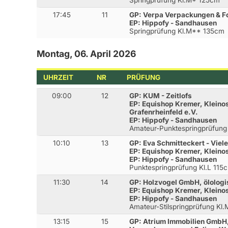
Springprüfung Kl.M* 125cm
17:45
11
GP: Verpa Verpackungen & F
EP: Hippofy - Sandhausen
Springprüfung Kl.M** 135cm
Montag, 06. April 2026
UHRZEIT
NR
PRÜFUNG
09:00
12
GP: KUM - Zeitlofs
EP: Equishop Kremer, Kleinos
Grafenrheinfeld e.V.
EP: Hippofy - Sandhausen
Amateur-Punktespringprüfung
10:10
13
GP: Eva Schmitteckert - Viel
EP: Equishop Kremer, Kleino
EP: Hippofy - Sandhausen
Punktespringprüfung Kl.L 115
11:30
14
GP: Holzvogel GmbH, ölolog
EP: Equishop Kremer, Kleino
EP: Hippofy - Sandhausen
Amateur-Stilspringprüfung Kl
13:15
15
GP: Atrium Immobilien GmbH,