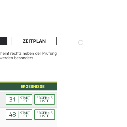
ZEITPLAN
scheint rechts neben der Prüfung
n werden besonders
ERGEBNISSE
31
START
ERGEBNIS
LISTE
LISTE
48
START
ERGEBNIS
LISTE
LISTE