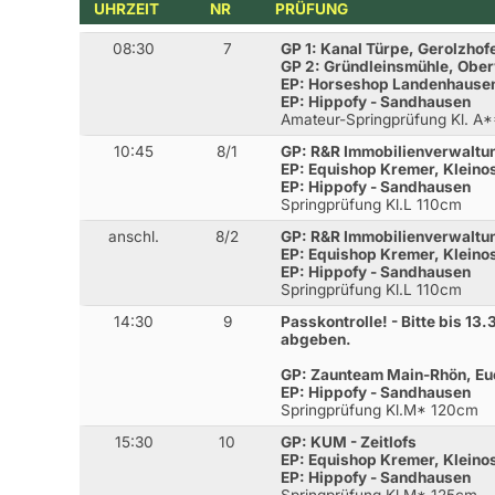
UHRZEIT
NR
PRÜFUNG
08:30
7
GP 1: Kanal Türpe, Gerolzhof
GP 2: Gründleinsmühle, Obe
EP: Horseshop Landenhause
EP: Hippofy - Sandhausen
Amateur-Springprüfung Kl. A
10:45
8/1
GP: R&R Immobilienverwaltu
EP: Equishop Kremer, Kleino
EP: Hippofy - Sandhausen
Springprüfung Kl.L 110cm
anschl.
8/2
GP: R&R Immobilienverwaltu
EP: Equishop Kremer, Kleino
EP: Hippofy - Sandhausen
Springprüfung Kl.L 110cm
14:30
9
Passkontrolle! - Bitte bis 13
abgeben.
GP: Zaunteam Main-Rhön, Eu
EP: Hippofy - Sandhausen
Springprüfung Kl.M* 120cm
15:30
10
GP: KUM - Zeitlofs
EP: Equishop Kremer, Kleino
EP: Hippofy - Sandhausen