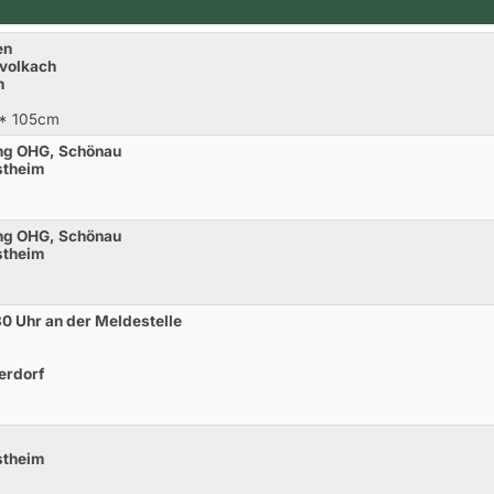
en
rvolkach
n
** 105cm
ng OHG, Schönau
stheim
ng OHG, Schönau
stheim
.30 Uhr an der Meldestelle
erdorf
stheim