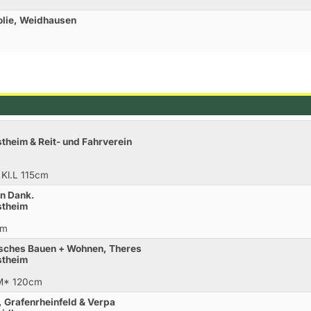
olie, Weidhausen
theim & Reit- und Fahrverein
 Kl.L 115cm
en Dank.
stheim
cm
isches Bauen + Wohnen, Theres
stheim
.M* 120cm
 Grafenrheinfeld & Verpa