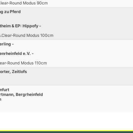
.Clear-Round Modus 90cm
ng zu Pferd
heim & EP: Hippofy -
 m.Clear-Round Modus 100cm
rling -
enrheinfeld e.V. -
Clear-Round Modus 110cm
rter, Zeitlofs
nfurt
artmann, Bergrheinfeld
n