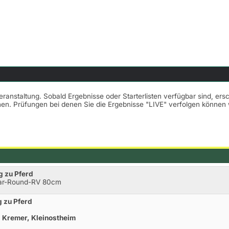
Veranstaltung. Sobald Ergebnisse oder Starterlisten verfügbar sind, er
nnen. Prüfungen bei denen Sie die Ergebnisse "LIVE" verfolgen könne
g zu Pferd
ear-Round-RV 80cm
g zu Pferd
p Kremer, Kleinostheim