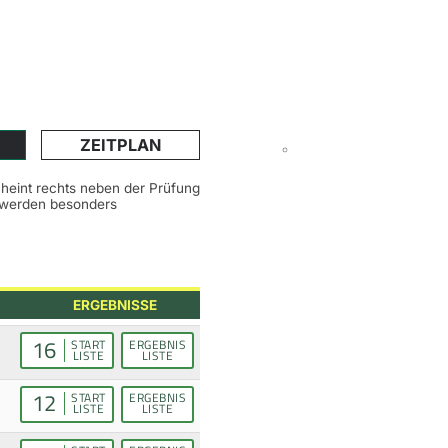
ZEITPLAN
scheint rechts neben der Prüfung
n werden besonders
ERGEBNISSE
16
START
ERGEBNIS
LISTE
LISTE
12
START
ERGEBNIS
LISTE
LISTE