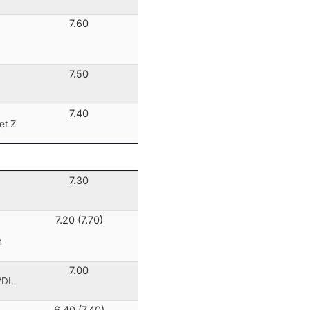
7.60
7.50
7.40
et Z
7.30
7.20 (7.70)
n
7.00
VDL
6.40 (7.40)