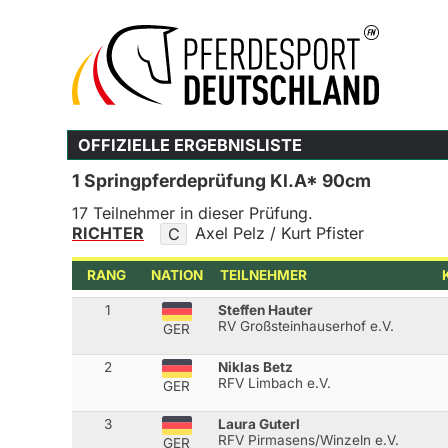
OFFIZIELLE ERGEBNISLISTE
1 Springpferdeprüfung Kl.A* 90cm
17 Teilnehmer in dieser Prüfung.
RICHTER
Axel Pelz / Kurt Pfister
C
RANG
NATION
TEILNEHMER
1
Steffen Hauter
RV Großsteinhauserhof e.V.
GER
2
Niklas Betz
RFV Limbach e.V.
GER
3
Laura Guterl
RFV Pirmasens/Winzeln e.V.
GER