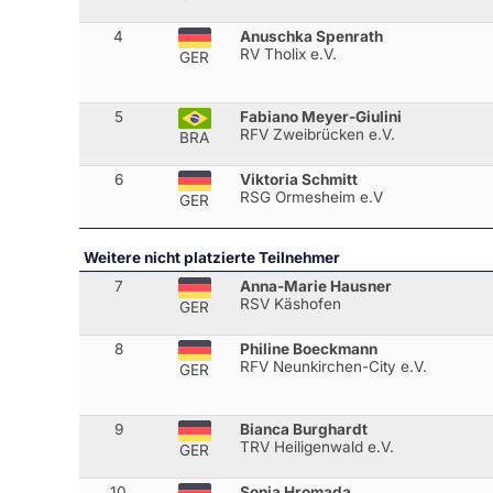
4
Anuschka Spenrath
RV Tholix e.V.
GER
5
Fabiano Meyer-Giulini
RFV Zweibrücken e.V.
BRA
6
Viktoria Schmitt
RSG Ormesheim e.V
GER
Weitere nicht platzierte Teilnehmer
7
Anna-Marie Hausner
RSV Käshofen
GER
8
Philine Boeckmann
RFV Neunkirchen-City e.V.
GER
9
Bianca Burghardt
TRV Heiligenwald e.V.
GER
10
Sonja Hromada