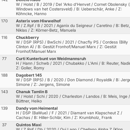
W / Holst / B / 2019 / Del 'Arko d'Henvet / Cornet Obolensky (
Windows van het Costersveld)
/ B: Ueberschär, Anke / Z:
Köhncke, Hanno
170
Asterix vom Hiwwelhof
W / Z.Rpf / B / 2021 / Aganix du Seigneur / Caretino
/ B: Betz
Niklas / Z: Körner-Betz, Manuela
116
Chuckberry
W / DSP (RPS) / BwSchi / 2021 / Chacfly PS / Cordess (Billy
Clinton A)
/ B: Gestüt Fronhof/Manuel Marx / Z: Gestüt
Fronhof/Manuel Marx
77
Curti Kunterbunt von Weidmannsruh
H / Hann / Schwb / 2021 / Chubakko / L'Ami
/ B: Reuter, Nadi
Z: Goller, Romy
188
Dagobert 145
W / DSP (RPS) / B / 2020 / Don Diamond / Royaldik
/ B: Jerg
Simone / Z: Jergens, Simone
143
Chanuk Tamlin B
W / Holst / Schi / 2020 / Charleston / Landos
/ B: Meis, Inge /
Büttner, Heiko
139
Dandy vom Heimental
H / DSP (BaWue) / F / 2021 / Diamant van Klapscheut Z /
Cachas
/ B: Hiller-Schlär, Kim / Z: Krumbholz, Frank
37
Quintos Maxi
W / Z.Rpf / Db / 2020 / Qui Lago / Chellano Alpha Z (Klon