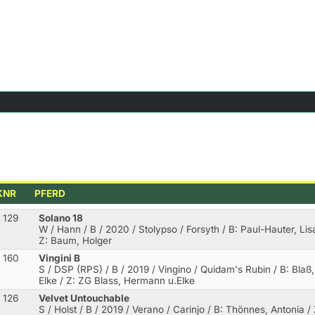
KNR
PFERD
129
Solano 18
W / Hann / B / 2020 / Stolypso / Forsyth
/ B: Paul-Hauter, Lis
Z: Baum, Holger
160
Vingini B
S / DSP (RPS) / B / 2019 / Vingino / Quidam's Rubin
/ B: Blaß,
Elke / Z: ZG Blass, Hermann u.Elke
126
Velvet Untouchable
S / Holst / B / 2019 / Verano / Carinjo
/ B: Thönnes, Antonia / 