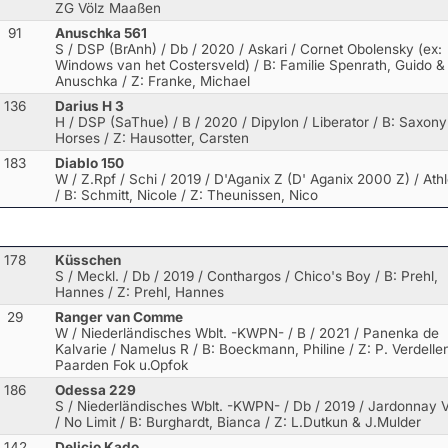
ZG Völz Maaßen
91
Anuschka 561
S / DSP (BrAnh) / Db / 2020 / Askari / Cornet Obolensky (ex:
Windows van het Costersveld)
/ B: Familie Spenrath, Guido &
Anuschka / Z: Franke, Michael
136
Darius H 3
H / DSP (SaThue) / B / 2020 / Dipylon / Liberator
/ B: Saxony
Horses / Z: Hausotter, Carsten
183
Diablo 150
W / Z.Rpf / Schi / 2019 / D'Aganix Z (D' Aganix 2000 Z) / Athl
/ B: Schmitt, Nicole / Z: Theunissen, Nico
178
Küsschen
S / Meckl. / Db / 2019 / Conthargos / Chico's Boy
/ B: Prehl,
Hannes / Z: Prehl, Hannes
29
Ranger van Comme
W / Niederländisches Wblt. -KWPN- / B / 2021 / Panenka de
Kalvarie / Namelus R
/ B: Boeckmann, Philine / Z: P. Verdelle
Paarden Fok u.Opfok
186
Odessa 229
S / Niederländisches Wblt. -KWPN- / Db / 2019 / Jardonnay 
/ No Limit
/ B: Burghardt, Bianca / Z: L.Dutkun & J.Mulder
142
Delicio Kado