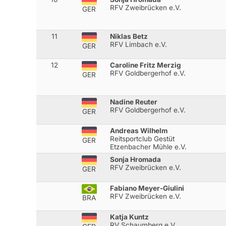
RFV Zweibrücken e.V.
GER
11
Niklas Betz
RFV Limbach e.V.
GER
12
Caroline Fritz Merzig
RFV Goldbergerhof e.V.
GER
Nadine Reuter
RFV Goldbergerhof e.V.
GER
Andreas Wilhelm
Reitsportclub Gestüt
GER
Etzenbacher Mühle e.V.
Sonja Hromada
RFV Zweibrücken e.V.
GER
Fabiano Meyer-Giulini
RFV Zweibrücken e.V.
BRA
Katja Kuntz
RV Schaumberg e.V.