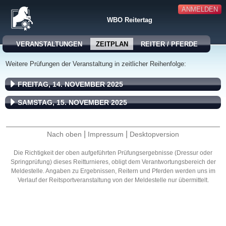
ANMELDEN
WBO Reitertag
VERANSTALTUNGEN
ZEITPLAN
REITER / PFERDE
Weitere Prüfungen der Veranstaltung in zeitlicher Reihenfolge:
FREITAG, 14. NOVEMBER 2025
SAMSTAG, 15. NOVEMBER 2025
|
|
Nach oben
Impressum
Desktopversion
Die Richtigkeit der oben aufgeführten Prüfungsergebnisse (Dressur oder
Springprüfung) dieses Reitturnieres, obligt dem Verantwortungsbereich der
Meldestelle. Angaben zu Ergebnissen, Reitern und Pferden werden uns im
Verlauf der Reitsportveranstaltung von der Meldestelle nur übermittelt.