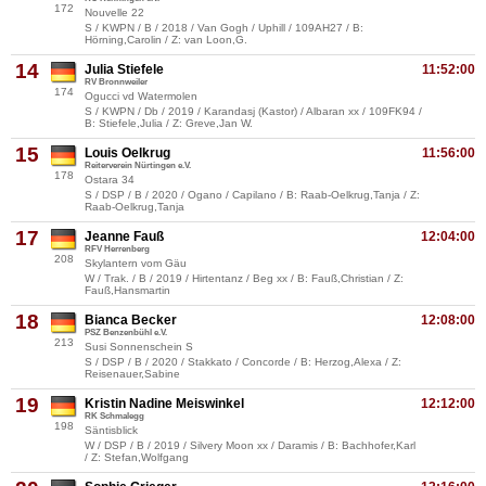
172
Nouvelle 22
S / KWPN / B / 2018 / Van Gogh / Uphill / 109AH27 / B:
Hörning,Carolin / Z: van Loon,G.
14
Julia Stiefele
11:52:00
RV Bronnweiler
174
Ogucci vd Watermolen
S / KWPN / Db / 2019 / Karandasj (Kastor) / Albaran xx / 109FK94 /
B: Stiefele,Julia / Z: Greve,Jan W.
15
Louis Oelkrug
11:56:00
Reiterverein Nürtingen e.V.
178
Ostara 34
S / DSP / B / 2020 / Ogano / Capilano / B: Raab-Oelkrug,Tanja / Z:
Raab-Oelkrug,Tanja
17
Jeanne Fauß
12:04:00
RFV Herrenberg
208
Skylantern vom Gäu
W / Trak. / B / 2019 / Hirtentanz / Beg xx / B: Fauß,Christian / Z:
Fauß,Hansmartin
18
Bianca Becker
12:08:00
PSZ Benzenbühl e.V.
213
Susi Sonnenschein S
S / DSP / B / 2020 / Stakkato / Concorde / B: Herzog,Alexa / Z:
Reisenauer,Sabine
19
Kristin Nadine Meiswinkel
12:12:00
RK Schmalegg
198
Säntisblick
W / DSP / B / 2019 / Silvery Moon xx / Daramis / B: Bachhofer,Karl
/ Z: Stefan,Wolfgang