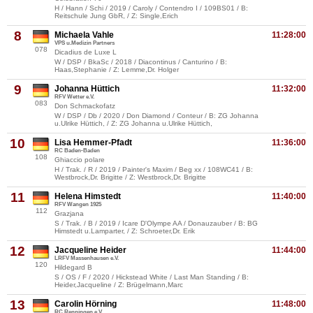
H / Hann / Schi / 2019 / Caroly / Contendro I / 109BS01 / B:
Reitschule Jung GbR, / Z: Single,Erich
8
Michaela Vahle
11:28:00
VPS u.Medizin Partners
078
Dicadius de Luxe L
W / DSP / BkaSc / 2018 / Diacontinus / Canturino / B:
Haas,Stephanie / Z: Lemme,Dr. Holger
9
Johanna Hüttich
11:32:00
RFV Wetter e.V.
083
Don Schmackofatz
W / DSP / Db / 2020 / Don Diamond / Conteur / B: ZG Johanna
u.Ulrike Hüttich, / Z: ZG Johanna u.Ulrike Hüttich,
10
Lisa Hemmer-Pfadt
11:36:00
RC Baden-Baden
108
Ghiaccio polare
H / Trak. / R / 2019 / Painter's Maxim / Beg xx / 108WC41 / B:
Westbrock,Dr. Brigitte / Z: Westbrock,Dr. Brigitte
11
Helena Himstedt
11:40:00
RFV Wangen 1925
112
Grazjana
S / Trak. / B / 2019 / Icare D'Olympe AA / Donauzauber / B: BG
Himstedt u.Lamparter, / Z: Schroeter,Dr. Erik
12
Jacqueline Heider
11:44:00
LRFV Massenhausen e.V.
120
Hildegard B
S / OS / F / 2020 / Hickstead White / Last Man Standing / B:
Heider,Jacqueline / Z: Brügelmann,Marc
13
Carolin Hörning
11:48:00
RC Renningen e.V.