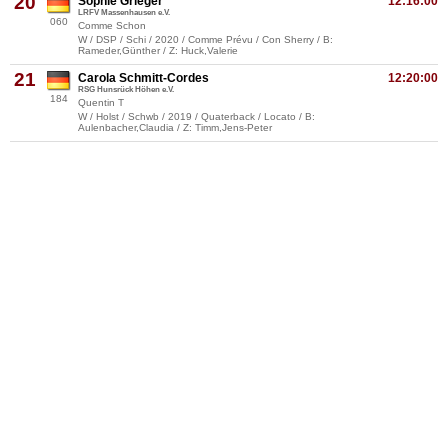
20
Sophie Grieger
12:16:00
LRFV Massenhausen e.V.
060
Comme Schon
W / DSP / Schi / 2020 / Comme Prévu / Con Sherry / B:
Rameder,Günther / Z: Huck,Valerie
21
Carola Schmitt-Cordes
12:20:00
RSG Hunsrück Höhen e.V.
184
Quentin T
W / Holst / Schwb / 2019 / Quaterback / Locato / B:
Aulenbacher,Claudia / Z: Timm,Jens-Peter