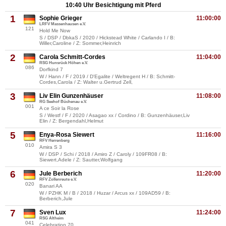
10:40 Uhr Besichtigung mit Pferd
1
Sophie Grieger
11:00:00
LRFV Massenhausen e.V.
121
Hold Me Now
S / DSP / DbkaS / 2020 / Hickstead White / Carlando I / B:
Willer,Caroline / Z: Sommer,Heinrich
2
Carola Schmitt-Cordes
11:04:00
RSG Hunsrück Höhen e.V.
086
Dorfkind 7
W / Hann / F / 2019 / D'Egalite / Weltregent H / B: Schmitt-
Cordes,Carola / Z: Walter u.Gertrud Zell,
3
Liv Elin Gunzenhäuser
11:08:00
RG Seehof Büchenau e.V.
001
A ce Soir la Rose
S / Westf / F / 2020 / Asagao xx / Cordino / B: Gunzenhäuser,Liv
Elin / Z: Bergendahl,Helmut
5
Enya-Rosa Siewert
11:16:00
RFV Herrenberg
010
Amira S 3
W / DSP / Schi / 2018 / Amiro Z / Caroly / 109FR08 / B:
Siewert,Adele / Z: Sautter,Wolfgang
6
Jule Berberich
11:20:00
RFV Zollenreute e.V.
020
Banari AA
W / PZHK M / B / 2018 / Huzar / Arcus xx / 109AD59 / B:
Berberich,Jule
7
Sven Lux
11:24:00
RSG Altheim
041
Celebration 70