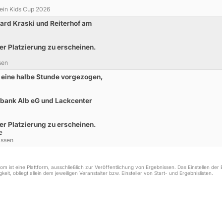
ein Kids Cup 2026
ard Kraski und Reiterhof am
der Platzierung zu erscheinen.
sen
 eine halbe Stunde vorgezogen,
sbank Alb eG und Lackcenter
der Platzierung zu erscheinen.
e
assen
m ist eine Plattform, ausschließlich zur Veröffentlichung von Ergebnissen. Das Einstellen de
keit, obliegt allein dem jeweiligen Veranstalter bzw. Einsteller von Start- und Ergebnislisten.