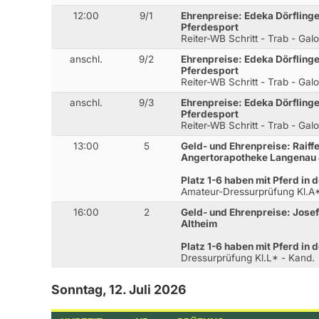
12:00
9/1
Ehrenpreise: Edeka Dörfling
Pferdesport
Reiter-WB Schritt - Trab - Gal
anschl.
9/2
Ehrenpreise: Edeka Dörfling
Pferdesport
Reiter-WB Schritt - Trab - Gal
anschl.
9/3
Ehrenpreise: Edeka Dörfling
Pferdesport
Reiter-WB Schritt - Trab - Gal
13:00
5
Geld- und Ehrenpreise: Raiff
Angertorapotheke Langenau 
Platz 1-6 haben mit Pferd in 
Amateur-Dressurprüfung Kl.A
16:00
2
Geld- und Ehrenpreise: Jose
Altheim
Platz 1-6 haben mit Pferd in 
Dressurprüfung Kl.L* - Kand.
Sonntag, 12. Juli 2026