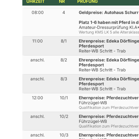
UHRZEIT
NR
PRÜFUNG
08:00
4
Geldpreise: Autohaus Schur
Platz 1-6 haben mit Pferd in 
Amateur-Dressurprüfung Kl.A
Wertung KMS LK 5 alle Altersklas
11:00
8/1
Ehrenpreise: Edeka Dörfling
Pferdesport
Reiter-WB Schritt - Trab
anschl.
8/2
Ehrenpreise: Edeka Dörfling
Pferdesport
Reiter-WB Schritt - Trab
anschl.
8/3
Ehrenpreise: Edeka Dörfling
Pferdesport
Reiter-WB Schritt - Trab
12:00
10/1
Ehernpreise: Pferdezuchtve
Führzügel-WB
Qualifikation zum Pferdezuchtver
anschl.
10/2
Ehernpreise: Pferdezuchtve
Führzügel-WB
Qualifikation zum Pferdezuchtver
anschl.
10/3
Ehernpreise: Pferdezuchtve