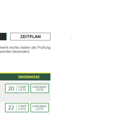
ZEITPLAN
scheint rechts neben der Prüfung
n werden besonders
ERGEBNISSE
20
START
ERGEBNIS
LISTE
LISTE
22
START
ERGEBNIS
LISTE
LISTE