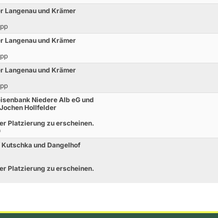
er Langenau und Krämer
opp
er Langenau und Krämer
opp
er Langenau und Krämer
opp
eisenbank Niedere Alb eG und
Jochen Hollfelder
der Platzierung zu erscheinen.
*
f Kutschka und Dangelhof
der Platzierung zu erscheinen.