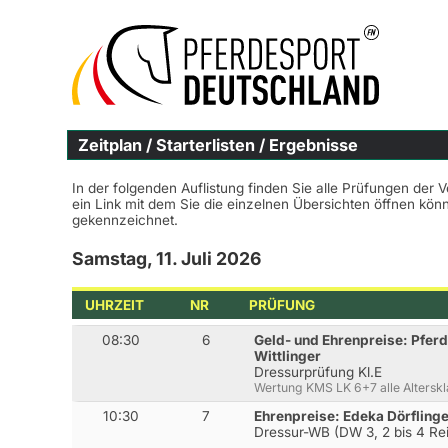
Zeitplan / Starterlisten / Ergebnisse
In der folgenden Auflistung finden Sie alle Prüfungen der 
ein Link mit dem Sie die einzelnen Übersichten öffnen kö
gekennzeichnet.
Samstag, 11. Juli 2026
UHRZEIT
NR
PRÜFUNG
08:30
6
Geld- und Ehrenpreise: Pferd
Wittlinger
Dressurprüfung Kl.E
Wertung KMS LK 6+7 alle Altersk
10:30
7
Ehrenpreise: Edeka Dörfling
Dressur-WB (DW 3, 2 bis 4 Rei