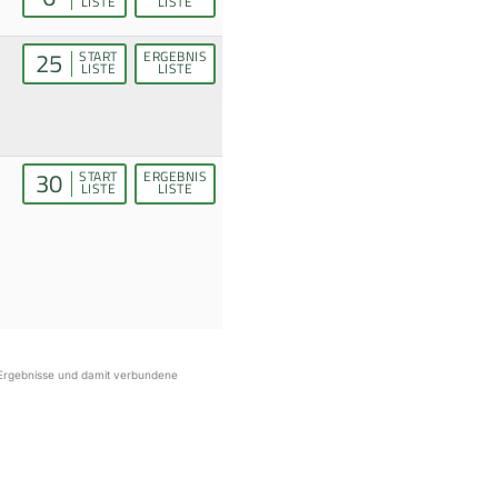
LISTE
LISTE
25
START
ERGEBNIS
LISTE
LISTE
30
START
ERGEBNIS
LISTE
LISTE
r Ergebnisse und damit verbundene