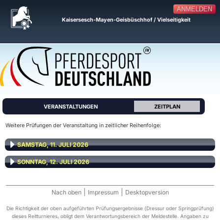
ANMELDEN
Kaisersesch-Mayen-Geisbüschhof / Vielseitigkeit
VERANSTALTUNGEN
ZEITPLAN
Weitere Prüfungen der Veranstaltung in zeitlicher Reihenfolge:
SAMSTAG, 11. JULI 2026
SONNTAG, 12. JULI 2026
|
|
Nach oben
Impressum
Desktopversion
Die Richtigkeit der oben aufgeführten Prüfungsergebnisse (Dressur oder Springprüfung)
dieses Reitturnieres, obligt dem Verantwortungsbereich der Meldestelle. Angaben zu