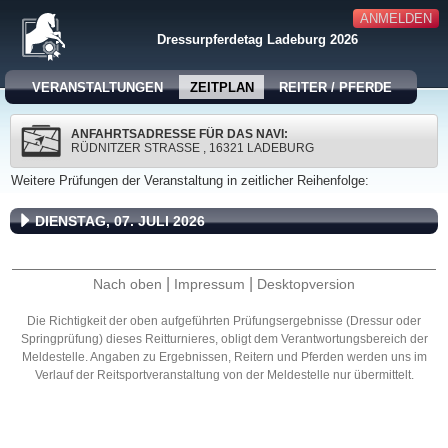
ANMELDEN
Dressurpferdetag Ladeburg 2026
VERANSTALTUNGEN
ZEITPLAN
REITER / PFERDE
ANFAHRTSADRESSE FÜR DAS NAVI:
RÜDNITZER STRASSE , 16321 LADEBURG
Weitere Prüfungen der Veranstaltung in zeitlicher Reihenfolge:
DIENSTAG, 07. JULI 2026
|
|
Nach oben
Impressum
Desktopversion
Die Richtigkeit der oben aufgeführten Prüfungsergebnisse (Dressur oder
Springprüfung) dieses Reitturnieres, obligt dem Verantwortungsbereich der
Meldestelle. Angaben zu Ergebnissen, Reitern und Pferden werden uns im
Verlauf der Reitsportveranstaltung von der Meldestelle nur übermittelt.