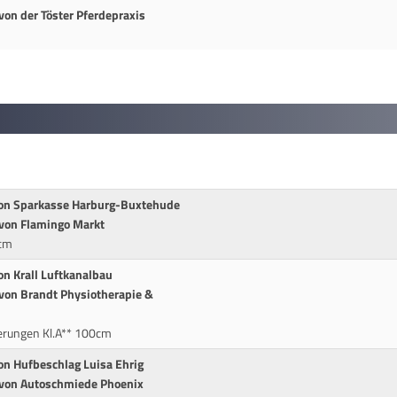
von der Töster Pferdepraxis
 von Sparkasse Harburg-Buxtehude
 von Flamingo Markt
0cm
on Krall Luftkanalbau
 von Brandt Physiotherapie &
erungen Kl.A** 100cm
on Hufbeschlag Luisa Ehrig
t von Autoschmiede Phoenix