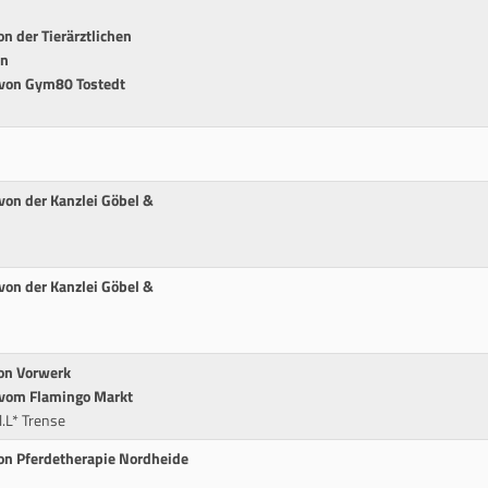
n der Tierärztlichen
en
 von Gym80 Tostedt
von der Kanzlei Göbel &
von der Kanzlei Göbel &
von Vorwerk
 vom Flamingo Markt
.L* Trense
von Pferdetherapie Nordheide