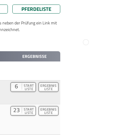
PFERDELISTE
ts neben der Prüfung ein Link mit
nnzeichnet.
ERGEBNISSE
6
START
ERGEBNIS
LISTE
LISTE
23
START
ERGEBNIS
LISTE
LISTE