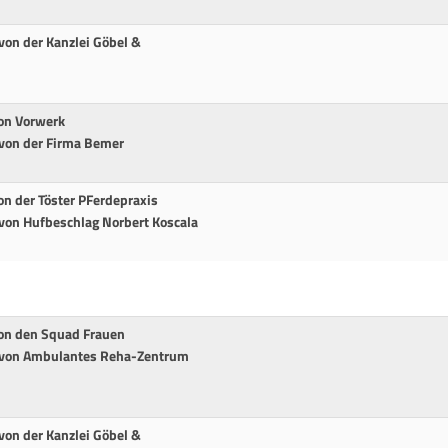
von der Kanzlei Göbel &
von Vorwerk
 von der Firma Bemer
on der Töster PFerdepraxis
 von Hufbeschlag Norbert Koscala
von den Squad Frauen
t von Ambulantes Reha-Zentrum
von der Kanzlei Göbel &