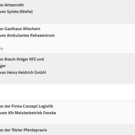
on Artzenroth
von Splete (Welle)
von Gasthaus Wiechern
t von Ambulantes Rehazentrum
cm
von Bosch Kröger KFZ und
ger
 von Heinz Heidrich GmbH
on der Firma Conzept Logistik
 vom Kfz Meisterbetrieb Fenske
on der Töster Pferdepraxis