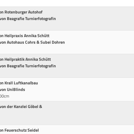
von Rotenburger Autohof
von Beagrafie Turnierfotografin
on Heilpraxis Annika Schütt
 von Autohaus Cohrs & Subei Dohren
on Heilpraktik Annika Schütt
von Beagrafie Turnierfotografin
on Krall Luftkanalbau
 von UniBlinds
100cm
von der Kanzlei Göbel &
on Feuerschutz Seidel