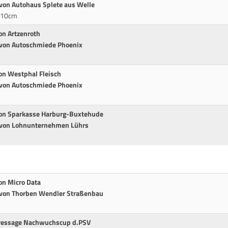
 von Autohaus Splete aus Welle
 110cm
on Artzenroth
t von Autoschmiede Phoenix
m
von Westphal Fleisch
t von Autoschmiede Phoenix
 von Sparkasse Harburg-Buxtehude
t von Lohnunternehmen Lührs
on Micro Data
t von Thorben Wendler Straßenbau
ressage Nachwuchscup d.PSV