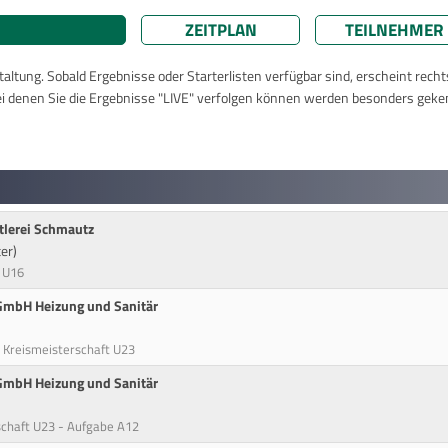
ZEITPLAN
TEILNEHMER
taltung. Sobald Ergebnisse oder Starterlisten verfügbar sind, erscheint rech
ei denen Sie die Ergebnisse "LIVE" verfolgen können werden besonders geke
tlerei Schmautz
er)
 U16
 GmbH Heizung und Sanitär
 Kreismeisterschaft U23
 GmbH Heizung und Sanitär
chaft U23 - Aufgabe A12