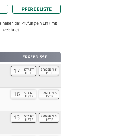
PFERDELISTE
ts neben der Prüfung ein Link mit
nnzeichnet.
ERGEBNISSE
17
START
ERGEBNIS
LISTE
LISTE
16
START
ERGEBNIS
LISTE
LISTE
13
START
ERGEBNIS
LISTE
LISTE