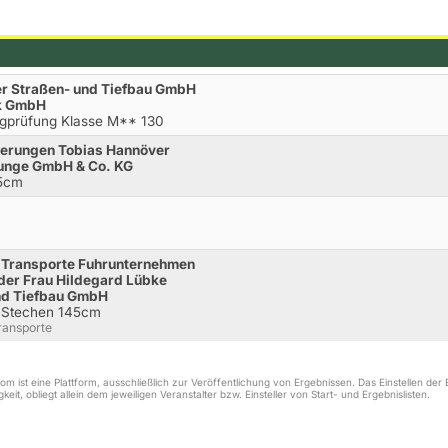
mer Straßen- und Tiefbau GmbH
ck GmbH
gprüfung Klasse M** 130
cherungen Tobias Hannöver
Runge GmbH & Co. KG
35cm
. Transporte Fuhrunternehmen
der Frau Hildegard Lübke
und Tiefbau GmbH
t Stechen 145cm
ransporte
m ist eine Plattform, ausschließlich zur Veröffentlichung von Ergebnissen. Das Einstellen de
keit, obliegt allein dem jeweiligen Veranstalter bzw. Einsteller von Start- und Ergebnislisten.