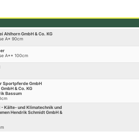
ei Ahlhorn GmbH & Co. KG
sse A* 90cm
per
asse A** 100cm
H
m
yer Sportpferde GmbH
en GmbH & Co. KG
brik Bassum
30cm
- Kälte- und Klimatechnik und
ehmen Hendrik Schmidt GmbH &
cm