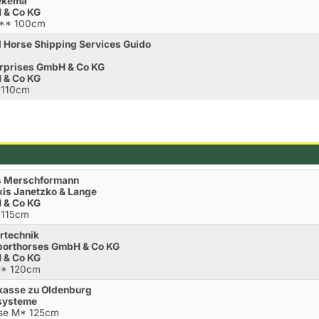
iekema
 & Co KG
A** 100cm
al Horse Shipping Services Guido
erprises GmbH & Co KG
 & Co KG
L 110cm
kus Merschformann
axis Janetzko & Lange
 & Co KG
 115cm
ertechnik
Sporthorses GmbH & Co KG
 & Co KG
M* 120cm
rkasse zu Oldenburg
esysteme
sse M* 125cm