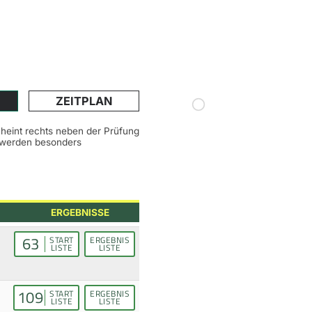
ZEITPLAN
scheint rechts neben der Prüfung
n werden besonders
ERGEBNISSE
63
START
ERGEBNIS
LISTE
LISTE
109
START
ERGEBNIS
LISTE
LISTE