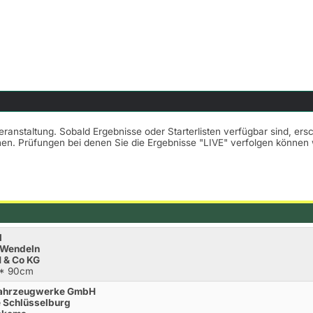
Veranstaltung. Sobald Ergebnisse oder Starterlisten verfügbar sind, er
nnen. Prüfungen bei denen Sie die Ergebnisse "LIVE" verfolgen könne
l
& Wendeln
 & Co KG
A* 90cm
 Fahrzeugwerke GmbH
e Schlüsselburg