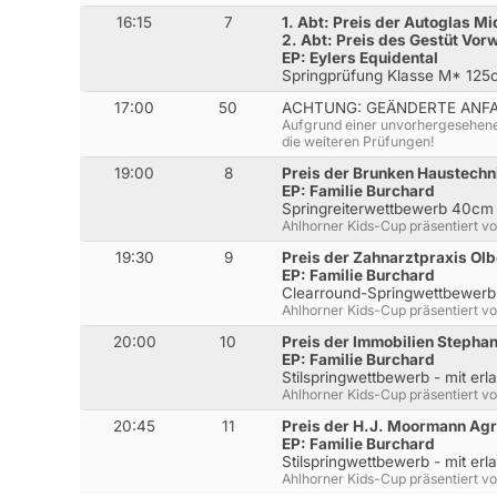
16:15
7
1. Abt: Preis der Autoglas M
2. Abt: Preis des Gestüt Vor
EP: Eylers Equidental
Springprüfung Klasse M* 125
17:00
50
ACHTUNG: GEÄNDERTE ANF
Aufgrund einer unvorhergesehene
die weiteren Prüfungen!
19:00
8
Preis der Brunken Haustechn
EP: Familie Burchard
Springreiterwettbewerb 40cm
Ahlhorner Kids-Cup präsentiert v
19:30
9
Preis der Zahnarztpraxis Ol
EP: Familie Burchard
Clearround-Springwettbewerb 
Ahlhorner Kids-Cup präsentiert v
20:00
10
Preis der Immobilien Stephan
EP: Familie Burchard
Stilspringwettbewerb - mit erl
Ahlhorner Kids-Cup präsentiert v
20:45
11
Preis der H.J. Moormann Ag
EP: Familie Burchard
Stilspringwettbewerb - mit erl
Ahlhorner Kids-Cup präsentiert v