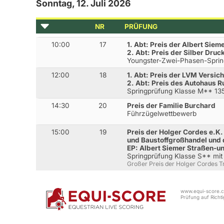
Sonntag, 12. Juli 2026
NR
PRÜFUNG
10:00
17
1. Abt: Preis der Albert Sie
2. Abt: Preis der Silber Dru
Youngster-Zwei-Phasen-Sprin
12:00
18
1. Abt: Preis der LVM Versi
2. Abt: Preis des Autohaus 
Springprüfung Klasse M** 1
14:30
20
Preis der Familie Burchard
Führzügelwettbewerb
15:00
19
Preis der Holger Cordes e.K
und Baustoffgroßhandel und 
EP: Albert Siemer Straßen-
Springprüfung Klasse S** mi
Großer Preis der Holger Cordes T
www.equi-score.co
Prüfung auf Richtig