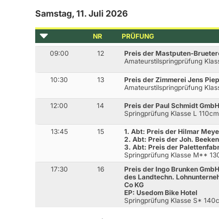
Samstag, 11. Juli 2026
NR
PRÜFUNG
09:00
12
Preis der Mastputen-Brueter
Amateurstilspringprüfung Kla
10:30
13
Preis der Zimmerei Jens Pie
Amateurstilspringprüfung Kl
12:00
14
Preis der Paul Schmidt Gmb
Springprüfung Klasse L 110c
13:45
15
1. Abt: Preis der Hilmar Me
2. Abt: Preis der Joh. Beek
3. Abt: Preis der Palettenfa
Springprüfung Klasse M** 1
17:30
16
Preis der Ingo Brunken GmbH 
des Landtechn. Lohnuntern
Co KG
EP: Usedom Bike Hotel
Springprüfung Klasse S* 140