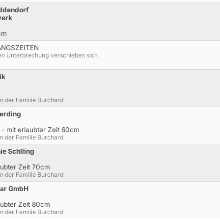
iddendorf
werk
cm
ANGSZEITEN
n Unterbrechung verschieben sich
ik
on der Familie Burchard
berding
- mit erlaubter Zeit 60cm
on der Familie Burchard
ie Schlling
aubter Zeit 70cm
on der Familie Burchard
rar GmbH
aubter Zeit 80cm
on der Familie Burchard