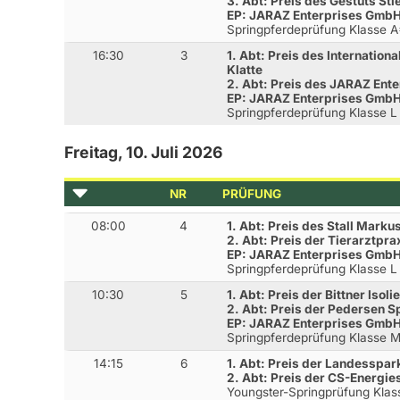
3. Abt: Preis des Gestüts St
EP: JARAZ Enterprises GmbH
Springpferdeprüfung Klasse 
16:30
3
1. Abt: Preis des Internation
Klatte
2. Abt: Preis des JARAZ Ent
EP: JARAZ Enterprises GmbH
Springpferdeprüfung Klasse 
Freitag, 10. Juli 2026
NR
PRÜFUNG
08:00
4
1. Abt: Preis des Stall Mar
2. Abt: Preis der Tierarztpr
EP: JARAZ Enterprises GmbH
Springpferdeprüfung Klasse L
10:30
5
1. Abt: Preis der Bittner Isoli
2. Abt: Preis der Pedersen 
EP: JARAZ Enterprises GmbH
Springpferdeprüfung Klasse 
14:15
6
1. Abt: Preis der Landesspa
2. Abt: Preis der CS-Energi
Youngster-Springprüfung Kla