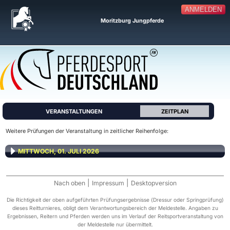
ANMELDEN
Moritzburg Jungpferde
VERANSTALTUNGEN
ZEITPLAN
Weitere Prüfungen der Veranstaltung in zeitlicher Reihenfolge:
MITTWOCH, 01. JULI 2026
|
|
Nach oben
Impressum
Desktopversion
Die Richtigkeit der oben aufgeführten Prüfungsergebnisse (Dressur oder Springprüfung)
dieses Reitturnieres, obligt dem Verantwortungsbereich der Meldestelle. Angaben zu
Ergebnissen, Reitern und Pferden werden uns im Verlauf der Reitsportveranstaltung von
der Meldestelle nur übermittelt.