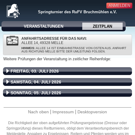
ANMELDEN
Springturnier des RuFV Bruchmühlen e.V.
VERANSTALTUNGEN
ZEITPLAN
ANFAHRTSADRESSE FÜR DAS NAVI:
ALLEE 14, 49328 MELLE
HINWEIS:
ALLEE 14 IST EINBAHNSTRASSE VON OSTEN AUS. ANFAHRT A
US RICHTUNG MELLE BITTE DER UMLEITUNG FOLGEN.
Weitere Prüfungen der Veranstaltung in zeitlicher Reihenfolge:
FREITAG, 03. JULI 2026
SAMSTAG, 04. JULI 2026
SONNTAG, 05. JULI 2026
|
|
Nach oben
Impressum
Desktopversion
Die Richtigkeit der oben aufgeführten Prüfungsergebnisse (Dressur oder
Springprüfung) dieses Reitturnieres, obligt dem Verantwortungsbereich der
Meldestelle. Angaben zu Ergebnissen, Reitern und Pferden werden uns im