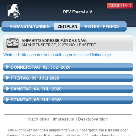
ANMELDEN
RFV Estetal e.V.
VERANSTALTUNGEN
ZEITPLAN
REITER / PFERDE
ANFAHRTSADRESSE FÜR DAS NAVI:
AM AHRENSBERGE, 21279 HOLLENSTEDT
Weitere Prüfungen der Veranstaltung in zeitlicher Reihenfolge:
DONNERSTAG, 02. JULI 2026
FREITAG, 03. JULI 2026
SAMSTAG, 04. JULI 2026
SONNTAG, 05. JULI 2026
|
|
Nach oben
Impressum
Desktopversion
Die Richtigkeit der oben aufgeführten Prüfungsergebnisse (Dressur oder
Springprüfung) dieses Reitturnieres, obligt dem Verantwortungsbereich der