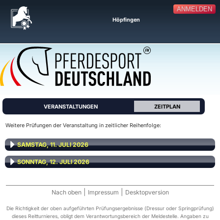
ANMELDEN
Höpfingen
VERANSTALTUNGEN
ZEITPLAN
Weitere Prüfungen der Veranstaltung in zeitlicher Reihenfolge:
SAMSTAG, 11. JULI 2026
SONNTAG, 12. JULI 2026
|
|
Nach oben
Impressum
Desktopversion
Die Richtigkeit der oben aufgeführten Prüfungsergebnisse (Dressur oder Springprüfung)
dieses Reitturnieres, obligt dem Verantwortungsbereich der Meldestelle. Angaben zu