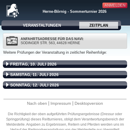
ANMELDEN
Herne-Börnig - Sommerturnier 2026
VERANSTALTUNGEN
ZEITPLAN
ANFAHRTSADRESSE FÜR DAS NAVI:
SODINGER STR. 563, 44628 HERNE
Weitere Prüfungen der Veranstaltung in zeitlicher Reihenfolge:
FREITAG, 10. JULI 2026
SAMSTAG, 11. JULI 2026
SONNTAG, 12. JULI 2026
|
|
Nach oben
Impressum
Desktopversion
Die Richtigkeit der oben aufgeführten Prüfungsergebnisse (Dressur oder
Springprüfung) dieses Reitturnieres, obligt dem Verantwortungsbereich der
Meldestelle. Angaben zu Ergebnissen, Reitern und Pferden werden uns im
Verlauf der Reitsportveranstaltung von der Meldestelle nur übermittelt.