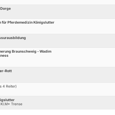
r Dorge
 für Pferdemedizin Königslutter
essurausbildung
icherung Braunschweig - Wadim
tness
er-Rott
s 4 Reiter)
igslutter
 Kl.M* Trense