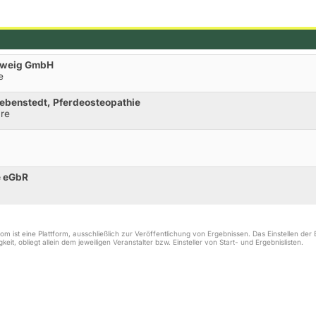
chweig GmbH
e
rebenstedt, Pferdeosteopathie
re
e eGbR
m ist eine Plattform, ausschließlich zur Veröffentlichung von Ergebnissen. Das Einstellen de
keit, obliegt allein dem jeweiligen Veranstalter bzw. Einsteller von Start- und Ergebnislisten.