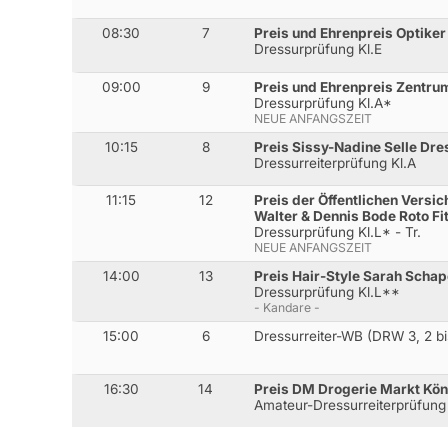
08:30
7
Preis und Ehrenpreis Optike
Dressurprüfung Kl.E
09:00
9
Preis und Ehrenpreis Zentrum
Dressurprüfung Kl.A*
NEUE ANFANGSZEIT
10:15
8
Preis Sissy-Nadine Selle Dr
Dressurreiterprüfung Kl.A
11:15
12
Preis der Öffentlichen Vers
Walter & Dennis Bode Roto Fi
Dressurprüfung Kl.L* - Tr.
NEUE ANFANGSZEIT
14:00
13
Preis Hair-Style Sarah Schap
Dressurprüfung Kl.L**
- Kandare -
15:00
6
Dressurreiter-WB (DRW 3, 2 bi
16:30
14
Preis DM Drogerie Markt Kön
Amateur-Dressurreiterprüfung