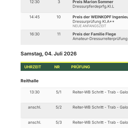
12:30
3
Preis Marion Sommer
Dressurpferdeprfg.Kl.L
14:45
10
Preis der WEINKOPF Ingenie
Dressurprüfung Kl.A**
NEUE ANFANGSZEIT
16:30
11
Preis der Familie Flege
Amateur-Dressurreiterprüfung
Samstag, 04. Juli 2026
UHRZEIT
NR
PRÜFUNG
Reithalle
13:30
5/1
Reiter-WB Schritt - Trab - Gal
anschl.
5/2
Reiter-WB Schritt - Trab - Gal
anschl.
5/3
Reiter-WB Schritt - Trab - Gal