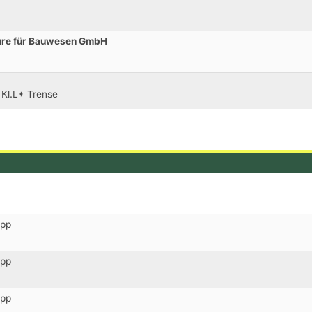
ure für Bauwesen GmbH
 Kl.L* Trense
opp
opp
opp