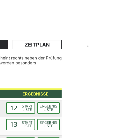
ZEITPLAN
scheint rechts neben der Prüfung
n werden besonders
ERGEBNISSE
12
START
ERGEBNIS
LISTE
LISTE
13
START
ERGEBNIS
LISTE
LISTE