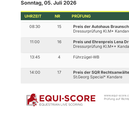
Sonntag, 05. Juli 2026
UHRZEIT
NR
PRÜFUNG
08:30
15
Preis der Autohaus Brauns
Dressurprüfung Kl.M* Kandar
11:00
16
Preis und Ehrenpreis Lena D
Dressurprüfung Kl.M** Kanda
13:45
4
Führzügel-WB
14:00
17
Preis der SQR Rechtsanwält
St.Georg Special* Kandare
www.equi-score.co
Prüfung auf Richtig