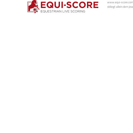
www.equi-score.com i
obliegt allein dem je