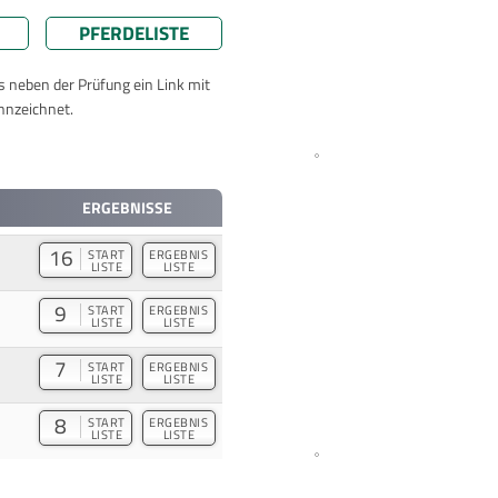
PFERDELISTE
ts neben der Prüfung ein Link mit
nnzeichnet.
ERGEBNISSE
16
START
ERGEBNIS
LISTE
LISTE
9
START
ERGEBNIS
LISTE
LISTE
7
START
ERGEBNIS
LISTE
LISTE
8
START
ERGEBNIS
LISTE
LISTE