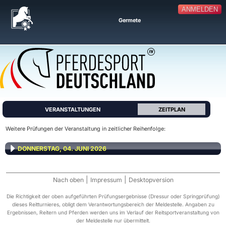
ANMELDEN
Germete
VERANSTALTUNGEN
ZEITPLAN
Weitere Prüfungen der Veranstaltung in zeitlicher Reihenfolge:
DONNERSTAG, 04. JUNI 2026
|
|
Nach oben
Impressum
Desktopversion
Die Richtigkeit der oben aufgeführten Prüfungsergebnisse (Dressur oder Springprüfung)
dieses Reitturnieres, obligt dem Verantwortungsbereich der Meldestelle. Angaben zu
Ergebnissen, Reitern und Pferden werden uns im Verlauf der Reitsportveranstaltung von
der Meldestelle nur übermittelt.