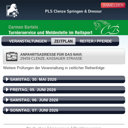
ANMELDEN
PLS Clenze Springen & Dressur
VERANSTALTUNGEN
ZEITPLAN
REITER / PFERDE
ANFAHRTSADRESSE FÜR DAS NAVI:
29459 CLENZE, KASSAUER STRASSE
Weitere Prüfungen der Veranstaltung in zeitlicher Reihenfolge:
SAMSTAG, 30. MAI 2026
FREITAG, 05. JUNI 2026
SAMSTAG, 06. JUNI 2026
SONNTAG, 07. JUNI 2026