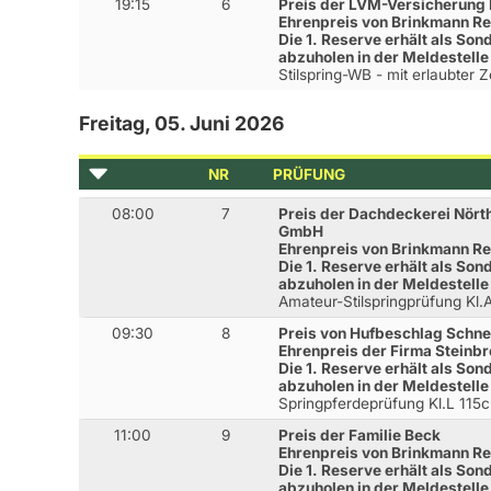
19:15
6
Preis der LVM-Versicherung
Ehrenpreis von Brinkmann R
Die 1. Reserve erhält als Son
abzuholen in der Meldestelle
Stilspring-WB - mit erlaubter 
Freitag, 05. Juni 2026
NR
PRÜFUNG
08:00
7
Preis der Dachdeckerei Nörth
GmbH
Ehrenpreis von Brinkmann R
Die 1. Reserve erhält als Son
abzuholen in der Meldestelle
Amateur-Stilspringprüfung Kl
09:30
8
Preis von Hufbeschlag Schne
Ehrenpreis der Firma Steinb
Die 1. Reserve erhält als Son
abzuholen in der Meldestelle
Springpferdeprüfung Kl.L 115
11:00
9
Preis der Familie Beck
Ehrenpreis von Brinkmann R
Die 1. Reserve erhält als Son
abzuholen in der Meldestelle