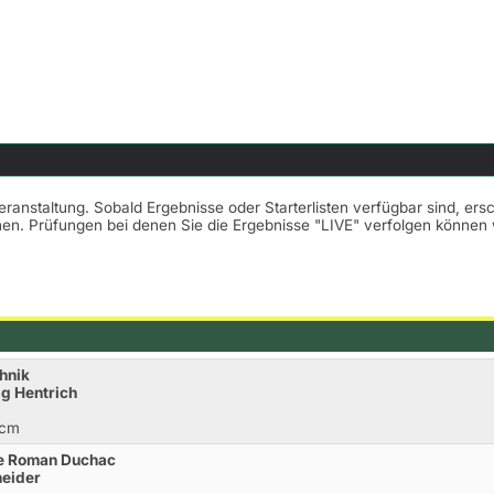
Veranstaltung. Sobald Ergebnisse oder Starterlisten verfügbar sind, er
nnen. Prüfungen bei denen Sie die Ergebnisse "LIVE" verfolgen könne
chnik
ag Hentrich
0cm
rde Roman Duchac
neider