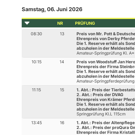
Samstag, 06. Juni 2026
NR
PRÜFUNG
08:30
13
Preis von Mr. Pott & Deutsc
Ehrenpreis von Derby Pferde
Die 1. Reserve erhält als Son
abzuholen in der Meldestelle
Amateur-Springprüfung Kl. A
10:15
14
Preis von Woodstuff Jan Her
Ehrenpreis der Firma Steinb
Die 1. Reserve erhält als Son
abzuholen in der Meldestelle
Amateur-Springpferdeprüfun
11:15
15
1. Abt.: Preis der Tierbestat
2. Abt.: Preis der DVAG
Ehrenpreis von Krämer Pfer
Die 1. Reserve erhält als Son
abzuholen in der Meldestelle
Springprüfung Kl.L 115cm
13:45
16
1. Abt.: Preis der Altenpfle
2. Abt.: Preis der proQura 
Ehrenpreis der Firma Kristall