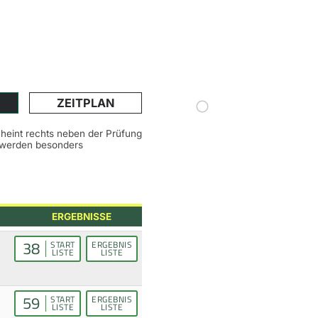
ZEITPLAN
scheint rechts neben der Prüfung
n werden besonders
ERGEBNISSE
38
START
ERGEBNIS
LISTE
LISTE
59
START
ERGEBNIS
LISTE
LISTE