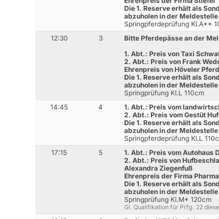
Ehrenpreis der Firma Stiefel
Die 1. Reserve erhält als Son
abzuholen in der Meldestelle
Springpferdeprüfung Kl.A** 
12:30
3
Bitte Pferdepässe an der Me
1. Abt.: Preis von Taxi Schwa
2. Abt.: Preis von Frank Wed
Ehrenpreis von Höveler Pferd
Die 1. Reserve erhält als Son
abzuholen in der Meldestelle
Springprüfung Kl.L 110cm
14:45
4
1. Abt.: Preis vom landwirts
2. Abt.: Preis vom Gestüt Hu
Die 1. Reserve erhält als Son
abzuholen in der Meldestelle
Springpferdeprüfung Kl.L 110
17:15
5
1. Abt.: Preis vom Autohaus D
2. Abt.: Preis von Hufbesch
Alexandra Ziegenfuß
Ehrenpreis der Firma Pharm
Die 1. Reserve erhält als Son
abzuholen in der Meldestelle
Springprüfung Kl.M* 120cm
Gl. Qualifikation für Prfg. 22 die