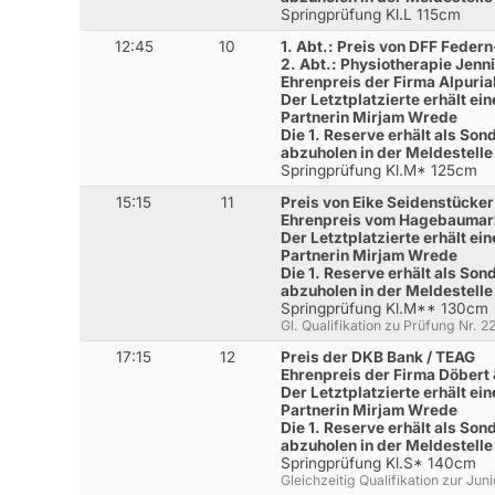
Springprüfung Kl.L 115cm
12:45
10
1. Abt.: Preis von DFF Feder
2. Abt.: Physiotherapie Jenni
Ehrenpreis der Firma Alpuria
Der Letztplatzierte erhält e
Partnerin Mirjam Wrede
Die 1. Reserve erhält als Son
abzuholen in der Meldestelle
Springprüfung Kl.M* 125cm
15:15
11
Preis von Eike Seidenstücker
Ehrenpreis vom Hagebaumark
Der Letztplatzierte erhält e
Partnerin Mirjam Wrede
Die 1. Reserve erhält als Son
abzuholen in der Meldestelle
Springprüfung Kl.M** 130cm
Gl. Qualifikation zu Prüfung Nr. 
17:15
12
Preis der DKB Bank / TEAG
Ehrenpreis der Firma Döbert
Der Letztplatzierte erhält e
Partnerin Mirjam Wrede
Die 1. Reserve erhält als Son
abzuholen in der Meldestelle
Springprüfung Kl.S* 140cm
Gleichzeitig Qualifikation zur Ju