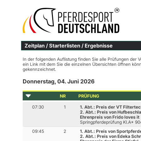
Zeitplan / Starterlisten / Ergebnisse
In der folgenden Auflistung finden Sie alle Prüfungen der 
ein Link mit dem Sie die einzelnen Übersichten öffnen kö
gekennzeichnet.
Donnerstag, 04. Juni 2026
NR
PRÜFUNG
07:30
1
1. Abt.: Preis der VT Filterte
2. Abt.: Preis von Hufbeschl
Ehrenpreis von Frido loves it
Springpferdeprüfung Kl.A* 9
09:45
2
1. Abt.: Preis von Sportpfe
2. Abt.: Preis von Edeka Sch