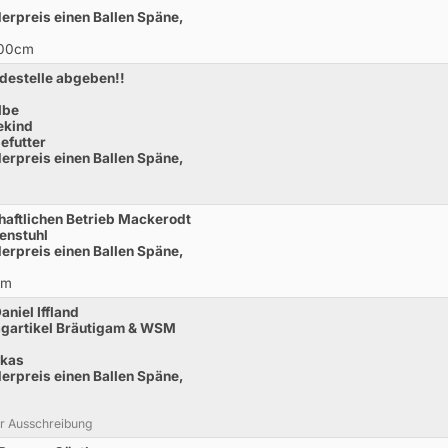
derpreis einen Ballen Späne,
100cm
ldestelle abgeben!!
lbe
ekind
efutter
derpreis einen Ballen Späne,
chaftlichen Betrieb Mackerodt
fenstuhl
derpreis einen Ballen Späne,
cm
aniel Iffland
lagartikel Bräutigam & WSM
akas
derpreis einen Ballen Späne,
ser Ausschreibung