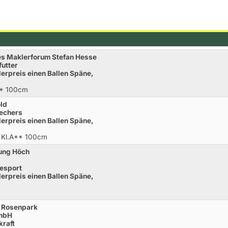
hes Maklerforum Stefan Hesse
futter
derpreis einen Ballen Späne,
** 100cm
old
rechers
derpreis einen Ballen Späne,
g Kl.A** 100cm
tung Höch
desport
derpreis einen Ballen Späne,
ge Rosenpark
GmbH
kraft