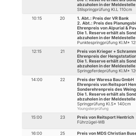
abzuholen in der Meldestelle
Stilspringprüfung Kl.L 110cm
10:15
20
1. Abt.: Preis der VR Bank
2. Abt.: Preis des Planungsb
Ehrenpreis von Alpurial & Pa
Die 1. Reserve erhält als Son
abzuholen in der Meldestelle
Punktespringprüfung Kl.M* 1
12:15
21
Preis von Krieger + Schram
Ehrenpreis der Hengststation
Die 1. Reserve erhält als Son
abzuholen in der Meldestelle
Springpferdeprüfung Kl.M* 1
14:00
22
Preis der Waresa Bau GmbH
Ehrenpreis von Reitsport Hent
Sonderehrenpreis des Weingu
Die 1. Reserve erhält als Son
abzuholen in der Meldestelle
Springprüfung Kl.S* 140cm
Youngsterprüfung
15:00
23
Preis von Reitsport Hentrich
Führzügel-WB
16:00
25
Preis von MDS Christian Buse 