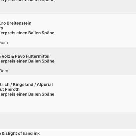
üro Breitenstein
vo
derpreis einen Ballen Späne,
25cm
m
 Völz & Pavo Futtermittel
derpreis einen Ballen Späne,
20cm
rich / Kingsland / Alpurial
t Pieroth
derpreis einen Ballen Späne,
& slight of hand ink