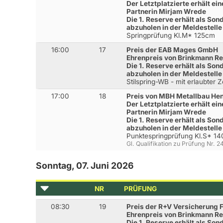
Der Letztplatzierte erhält e
Partnerin Mirjam Wrede
Die 1. Reserve erhält als Son
abzuholen in der Meldestelle
Springprüfung Kl.M* 125cm
16:00
17
Preis der EAB Mages GmbH
Ehrenpreis von Brinkmann R
Die 1. Reserve erhält als Son
abzuholen in der Meldestelle
Stilspring-WB - mit erlaubter 
17:00
18
Preis von MBH Metallbau Hen
Der Letztplatzierte erhält e
Partnerin Mirjam Wrede
Die 1. Reserve erhält als Son
abzuholen in der Meldestelle
Punktespringprüfung Kl.S* 1
Gl. Qualifikation zu Prüfung Nr. 
Sonntag, 07. Juni 2026
NR
PRÜFUNG
08:30
19
Preis der R+V Versicherung F
Ehrenpreis von Brinkmann R
Die 1. Reserve erhält als Son