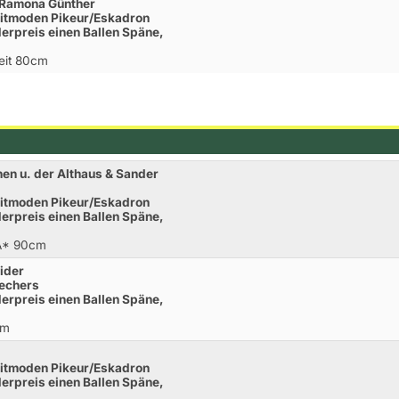
 Ramona Günther
eitmoden Pikeur/Eskadron
derpreis einen Ballen Späne,
Zeit 80cm
en u. der Althaus & Sander
eitmoden Pikeur/Eskadron
derpreis einen Ballen Späne,
.A* 90cm
ider
rechers
derpreis einen Ballen Späne,
cm
eitmoden Pikeur/Eskadron
derpreis einen Ballen Späne,