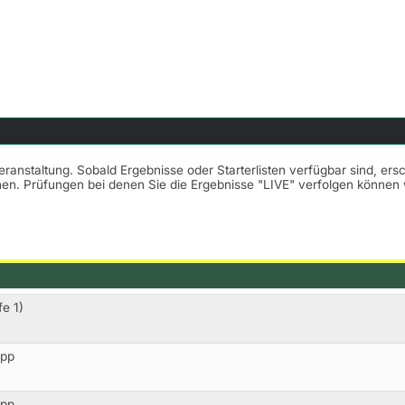
Veranstaltung. Sobald Ergebnisse oder Starterlisten verfügbar sind, er
nnen. Prüfungen bei denen Sie die Ergebnisse "LIVE" verfolgen könne
fe 1)
opp
opp