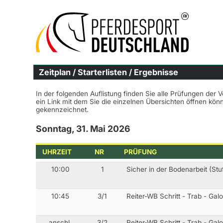
Zeitplan / Starterlisten / Ergebnisse
In der folgenden Auflistung finden Sie alle Prüfungen der 
ein Link mit dem Sie die einzelnen Übersichten öffnen kö
gekennzeichnet.
Sonntag, 31. Mai 2026
UHRZEIT
NR
PRÜFUNG
10:00
1
Sicher in der Bodenarbeit (Stu
10:45
3/1
Reiter-WB Schritt - Trab - Gal
anschl.
3/2
Reiter-WB Schritt - Trab - Gal