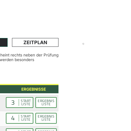
ZEITPLAN
scheint rechts neben der Prüfung
n werden besonders
ERGEBNISSE
3
START
ERGEBNIS
LISTE
LISTE
4
START
ERGEBNIS
LISTE
LISTE