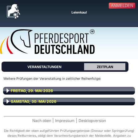
ANMELDEN
Leienkaul
VERANSTALTUNGEN
ZEITPLAN
Weitere Prüfungen der Veranstaltung in zeitlicher Reihenfolge:
FREITAG, 29. MAI 2026
SAMSTAG, 30. MAI 2026
|
|
Nach oben
Impressum
Desktopversion
Die Richtigkeit der oben aufgeführten Prüfungsergebnisse (Dressur oder Springprüfung)
dieses Reitturnieres, obligt dem Verantwortungsbereich der Meldestelle. Angaben zu