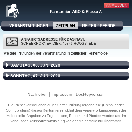
ANMELDEN
Fahrturnier WBO & Klasse A
VERANSTALTUNGEN
ZEITPLAN
REITER / PFERDE
ANFAHRTSADRESSE FÜR DAS NAVI:
SCHEERHORNER DIEK, 49846 HOOGSTEDE
Weitere Prüfungen der Veranstaltung in zeitlicher Reihenfolge:
SAMSTAG, 06. JUNI 2026
SONNTAG, 07. JUNI 2026
|
|
Nach oben
Impressum
Desktopversion
Die Richtigkeit der oben aufgeführten Prüfungsergebnisse (Dressur oder
Springprüfung) dieses Reitturnieres, obligt dem Verantwortungsbereich der
Meldestelle. Angaben zu Ergebnissen, Reitern und Pferden werden uns im
Verlauf der Reitsportveranstaltung von der Meldestelle nur übermittelt.