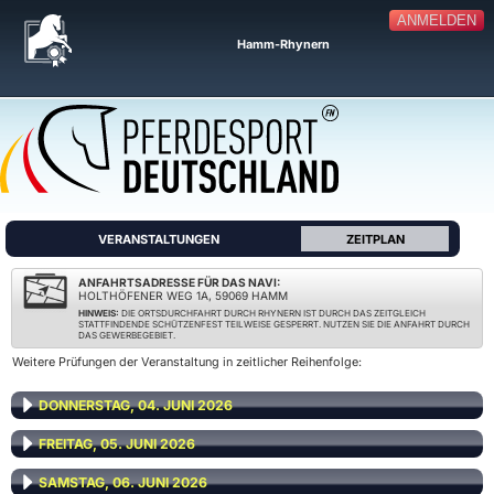
ANMELDEN
Hamm-Rhynern
VERANSTALTUNGEN
ZEITPLAN
ANFAHRTSADRESSE FÜR DAS NAVI:
HOLTHÖFENER WEG 1A, 59069 HAMM
HINWEIS:
DIE ORTSDURCHFAHRT DURCH RHYNERN IST DURCH DAS ZEITGLEICH
STATTFINDENDE SCHÜTZENFEST TEILWEISE GESPERRT. NUTZEN SIE DIE ANFAHRT DURCH
DAS GEWERBEGEBIET.
Weitere Prüfungen der Veranstaltung in zeitlicher Reihenfolge:
DONNERSTAG, 04. JUNI 2026
FREITAG, 05. JUNI 2026
SAMSTAG, 06. JUNI 2026