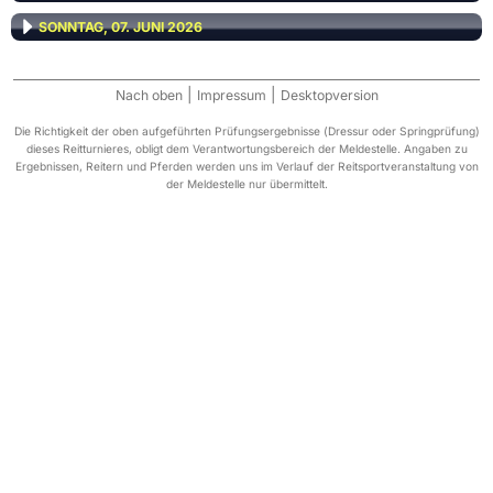
SONNTAG, 07. JUNI 2026
|
|
Nach oben
Impressum
Desktopversion
Die Richtigkeit der oben aufgeführten Prüfungsergebnisse (Dressur oder Springprüfung)
dieses Reitturnieres, obligt dem Verantwortungsbereich der Meldestelle. Angaben zu
Ergebnissen, Reitern und Pferden werden uns im Verlauf der Reitsportveranstaltung von
der Meldestelle nur übermittelt.