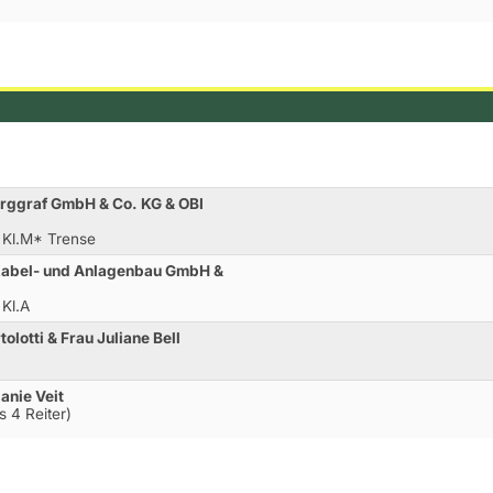
urggraf GmbH & Co. KG & OBI
 Kl.M* Trense
, Kabel- und Anlagenbau GmbH &
 Kl.A
olotti & Frau Juliane Bell
anie Veit
s 4 Reiter)