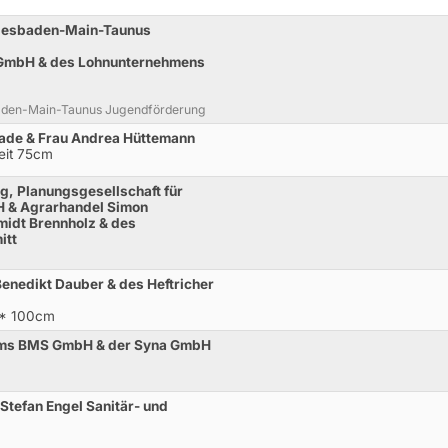
iesbaden-Main-Taunus
r GmbH & des Lohnunternehmens
aden-Main-Taunus Jugendförderung
Brade & Frau Andrea Hüttemann
Zeit 75cm
ing, Planungsgesellschaft für
H & Agrarhandel Simon
midt Brennholz & des
itt
enedikt Dauber & des Heftricher
** 100cm
tems BMS GmbH & der Syna GmbH
Stefan Engel Sanitär- und