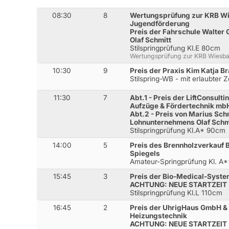
08:30
8
Wertungsprüfung zur KRB W
Jugendförderung
Preis der Fahrschule Walte
Olaf Schmitt
Stilspringprüfung Kl.E 80cm
Wertungsprüfung zur KRB Wiesb
10:30
9
Preis der Praxis Kim Katja 
Stilspring-WB - mit erlaubter 
11:30
7
Abt.1 - Preis der LiftConsult
Aufzüge & Fördertechnik mb
Abt.2 - Preis von Marius Sch
Lohnunternehmens Olaf Schm
Stilspringprüfung Kl.A* 90cm
14:00
5
Preis des Brennholzverkauf B
Spiegels
Amateur-Springprüfung Kl. A
15:45
3
Preis der Bio-Medical-Sys
ACHTUNG: NEUE STARTZEIT
Stilspringprüfung Kl.L 110cm
16:45
2
Preis der UhrigHaus GmbH & 
Heizungstechnik
ACHTUNG: NEUE STARTZEIT