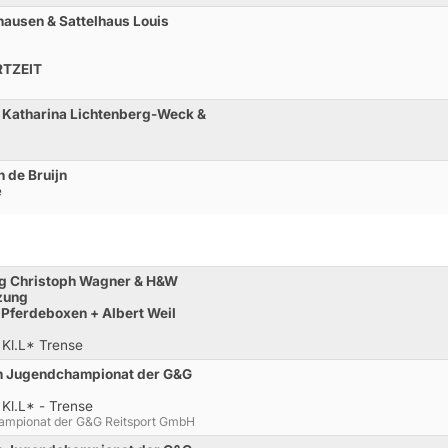
hausen & Sattelhaus Louis
RTZEIT
n Katharina Lichtenberg-Weck &
n de Bruijn
e
lag Christoph Wagner & H&W
zung
r Pferdeboxen + Albert Weil
 Kl.L* Trense
en Jugendchampionat der G&G
Kl.L* - Trense
hampionat der G&G Reitsport GmbH