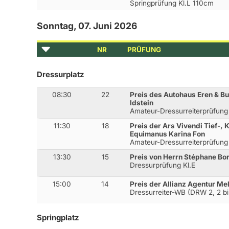
Springprüfung Kl.L 110cm
Sonntag, 07. Juni 2026
NR
PRÜFUNG
Dressurplatz
08:30
22
Preis des Autohaus Eren & B
Idstein
Amateur-Dressurreiterprüfung
11:30
18
Preis der Ars Vivendi Tief-
Equimanus Karina Fon
Amateur-Dressurreiterprüfung
13:30
15
Preis von Herrn Stéphane Bort
Dressurprüfung Kl.E
15:00
14
Preis der Allianz Agentur Mel
Dressurreiter-WB (DRW 2, 2 bi
Springplatz