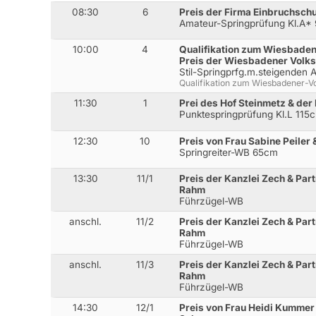
08:30
6
Preis der Firma Einbruchschu
Amateur-Springprüfung Kl.A*
10:00
4
Qualifikation zum Wiesbade
Preis der Wiesbadener Volk
Stil-Springprfg.m.steigenden
Qualifikation zum Wiesbadener-
11:30
1
Prei des Hof Steinmetz & der
Punktespringprüfung Kl.L 115
12:30
10
Preis von Frau Sabine Peiler 
Springreiter-WB 65cm
13:30
11/1
Preis der Kanzlei Zech & Part
Rahm
Führzügel-WB
anschl.
11/2
Preis der Kanzlei Zech & Part
Rahm
Führzügel-WB
anschl.
11/3
Preis der Kanzlei Zech & Part
Rahm
Führzügel-WB
14:30
12/1
Preis von Frau Heidi Kummer