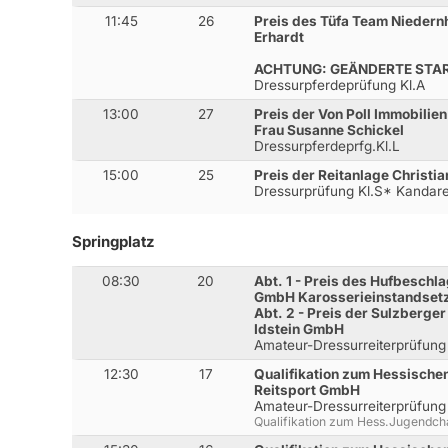
11:45
26
Preis des Tüfa Team Niedern
Erhardt
ACHTUNG: GEÄNDERTE STA
Dressurpferdeprüfung Kl.A
13:00
27
Preis der Von Poll Immobilie
Frau Susanne Schickel
Dressurpferdeprfg.Kl.L
15:00
25
Preis der Reitanlage Christia
Dressurprüfung Kl.S* Kandar
Springplatz
08:30
20
Abt. 1 - Preis des Hufbesch
GmbH Karosserieinstandset
Abt. 2 - Preis der Sulzberge
Idstein GmbH
Amateur-Dressurreiterprüfung
12:30
17
Qualifikation zum Hessisch
Reitsport GmbH
Amateur-Dressurreiterprüfung 
Qualifikation zum Hess.Jugendc