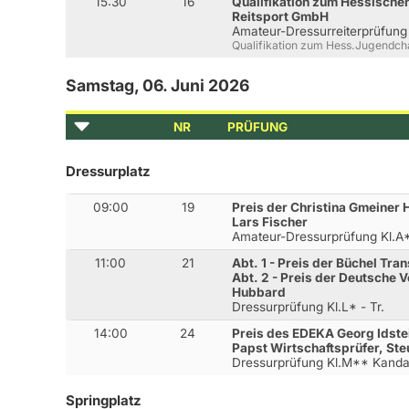
15:30
16
Qualifikation zum Hessisch
Reitsport GmbH
Amateur-Dressurreiterprüfung
Qualifikation zum Hess.Jugendc
Samstag, 06. Juni 2026
NR
PRÜFUNG
Dressurplatz
09:00
19
Preis der Christina Gmeine
Lars Fischer
Amateur-Dressurprüfung Kl.A
11:00
21
Abt. 1 - Preis der Büchel Tr
Abt. 2 - Preis der Deutsche
Hubbard
Dressurprüfung Kl.L* - Tr.
14:00
24
Preis des EDEKA Georg Idste
Papst Wirtschaftsprüfer, St
Dressurprüfung Kl.M** Kanda
Springplatz