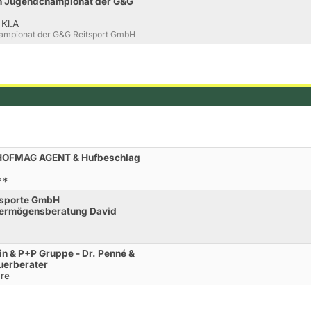
en Jugendchampionat der G&G
 Kl.A
hampionat der G&G Reitsport GmbH
r HOFMAG AGENT & Hufbeschlag
**
ansporte GmbH
 Vermögensberatung David
in & P+P Gruppe - Dr. Penné &
euerberater
re