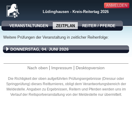
ANMELDEN
Lüdinghausen - Kreis-Reitertag 2026
VERANSTALTUNGEN
ZEITPLAN
REITER / PFERDE
Weitere Prüfungen der Veranstaltung in zeitlicher Reihenfolge:
DONNERSTAG, 04. JUNI 2026
|
|
Nach oben
Impressum
Desktopversion
Die Richtigkeit der oben aufgeführten Prüfungsergebnisse (Dressur oder
Springprüfung) dieses Reitturnieres, obligt dem Verantwortungsbereich der
Meldestelle. Angaben zu Ergebnissen, Reitern und Pferden werden uns im
Verlauf der Reitsportveranstaltung von der Meldestelle nur übermittelt.