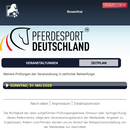
ANMELDEN
Rosenthal
VERANSTALTUNGEN
ZEITPLAN
Weitere Prüfungen der Veranstaltung in zeitlicher Reihenfolge:
SONNTAG, 31. MAI 2026
|
|
Nach oben
Impressum
Desktopversion
Die Richtigkeit der oben aufgeführten Prüfungsergebnisse (Dressur oder Springprüfung)
dieses Reitturnieres, obligt dem Verantwortungsbereich der Meldestelle. Angaben zu
Ergebnissen, Reitern und Pferden werden uns im Verlauf der Reitsportveranstaltung von
der Meldestelle nur übermittelt.