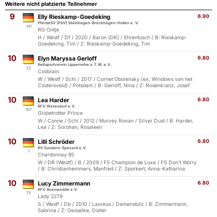
Weitere nicht platzierte Teilnehmer
9
Elly Rieskamp-Goedeking
6.90
PferdeSV (PSV) Steinhagen-Brockhagen-Hollen e. V.
141
RG Ontje
H / Westf / Df / 2020 / Baron (DK) / Ehrentusch / B: Rieskamp-
Goedeking, Tim / Z: Rieskamp-Goedeking, Tim
10
Elyn Maryssa Gerloff
6.80
Reitsportverein Lipperreihe a.T.W. e.V.
22
Codolain
W / Westf / Schi / 2017 / Cornet Obolensky (ex: Windows van het
Costersveld) / Potsdam / B: Gerloff, Nina / Z: Rosenkranz, Josef
10
Lea Harder
6.80
RFV Warendorf e.V.
107
Globetrotter Prince
W / Conne / Schi / 2012 / Murvey Ronan / Silver Dust / B: Harder,
Lea / Z: Sorohan, Rosaleen
10
Lilli Schröder
6.80
RV Sundern-Spexard e.V.
1
Chardonnay 85
W / DR (Westf) / B / 2009 / FS Champion de Luxe / FS Don't Worry
/ B: Christianhemmers, Manfred / Z: Sporkert, Anna-Katharina
10
Lucy Zimmermann
6.80
RFV Avenwedde e.V.
75
Lady 2279
S / Westf / Db / 2010 / Laureus / Damenstolz / B: Zimmermann,
Sabrina / Z: Oesselke, Dieter