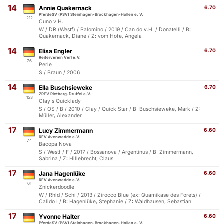
14
Annie Quakernack
6.70
PferdeSV (PSV) Steinhagen-Brockhagen-Hollen e. V.
212
Cuno v.H.
W / DR (Westf) / Palomino / 2019 / Can do v.H. / Donatelli / B:
Quakernack, Diane / Z: vom Hofe, Angela
14
Elisa Engler
6.70
Reiterverein Verl e.V.
76
Perle
S / Braun / 2006
14
Ella Buschsieweke
6.70
ZRFV Rietberg-Druffel e.V.
153
Clay's Quicklady
S / OS / B / 2010 / Clay / Quick Star / B: Buschsieweke, Mark / Z:
Müller, Alexander
17
Lucy Zimmermann
6.60
RFV Avenwedde e.V.
74
Bacopa Nova
S / Westf / F / 2017 / Bossanova / Argentinus / B: Zimmermann,
Sabrina / Z: Hillebrecht, Claus
17
Jana Hagenlüke
6.60
RFV Avenwedde e.V.
61
Znickerdoodle
W / Rhld / Schi / 2013 / Zirocco Blue (ex: Quamikase des Forets) /
Calido I / B: Hagenlüke, Stephanie / Z: Waldhausen, Sebastian
17
Yvonne Halter
6.60
PferdeSV (PSV) Steinhagen-Brockhagen-Hollen e. V.