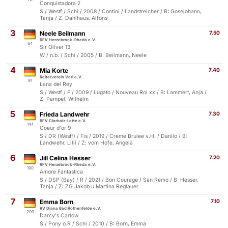
Conquistadora 2
S / Westf / Schi / 2008 / Contini / Landstreicher / B: Gosejohann,
Tanja / Z: Dahlhaus, Alfons
3
Neele Beilmann
7.50
RFV Herzebrock-Rheda e.V.
84
Sir Oliver 13
W / n.b. / Schi / 2005 / B: Beilmann, Neele
4
Mia Korte
7.40
Reiterverein Verl e.V.
91
Lana del Rey
S / Westf / F / 2009 / Lugato / Nouveau Roi xx / B: Lammert, Anja /
Z: Pampel, Wilhelm
5
Frieda Landwehr
7.30
RFV Clarholz-Lette e.V.
144
Coeur d'or 9
S / DR (Westf) / Fis / 2019 / Creme Brulee v.H. / Danilo / B:
Landwehr, Lilli / Z: vom Hofe, Angela
6
Jill Celina Hesser
7.20
RFV Herzebrock-Rheda e.V.
190
Amore Fantastica
S / DSP (Bay) / R / 2021 / Bon Courage / San Remo / B: Hesser,
Tanja / Z: ZG Jakob u.Martina Reglauer
7
Emma Born
7.10
RV Diana Bad Rothenfelde e.V.
209
Darcy's Carlow
S / Pony o.R / Schi / 2010 / B: Born, Emma