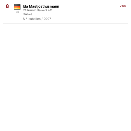
8
Ida Mastjosthusmann
7.00
RV Sundern-Spexard e.V.
73
Danke
S / Isabellen / 2007