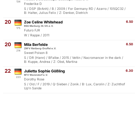
134
Frederike D
S / DSP (BrAnh) / B / 2009 / For Germany RD / Azarro / 105QC32 /
B: Halter, Julius Felix / Z: Denker, Dietrich
20
Zoe Celine Whitehead
6.50
RSG Marburg-St.Vit.e.V.
175
Futuro FJR
W / Rappe / 2011
20
Mila Berfelde
6.50
ZRFV Rietberg-Druffel e.V.
214
Sweet Poison 8
S / DR (Hann) / BFalbe / 2015 / Veltin / Nacromancer in the dark /
B: Kuppe, Andrea / Z: Obst, Martina
22
Julietta Sophie Gößling
6.30
RFV Warendorf e.V.
223
Dorothy Rose
S / Old / F / 2019 / Q-Sieben / Zonik / B: Lux, Carolin / Z: Zuchthof
Up'n Sande