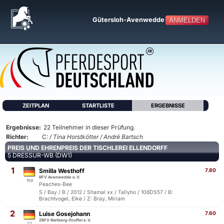
Gütersloh-Avenwedde
ANMELDEN
ZEITPLAN
STARTLISTE
ERGEBNISSE
Ergebnisse:
22 Teilnehmer in dieser Prüfung.
Richter:
C:
/ Tina Horstkötter / André Bartsch
PREIS UND EHRENPREIS DER TISCHLEREI ELLENDORFF
5 DRESSUR-WB (DW1)
1
Smilla Westhoff
7.80
RFV Avenwedde e.V.
159
Peaches-Bee
S / Bay / B / 2012 / Shamal xx / Tallyho / 106DS57 / B:
Brachtvogel, Elke / Z: Bray, Miriam
2
Luise Gosejohann
7.60
ZRFV Rietberg-Druffel e.V.
72