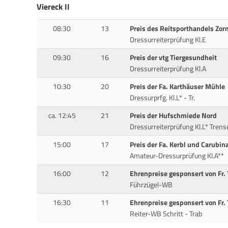
Viereck II
08:30
13
Preis des Reitsporthandels Zor
Dressurreiterprüfung Kl.E
09:30
16
Preis der vtg Tiergesundheit
Dressurreiterprüfung Kl.A
10:30
20
Preis der Fa. Karthäuser Mühle
Dressurprfg. Kl.L* - Tr.
ca. 12:45
21
Preis der Hufschmiede Nord
Dressurreiterprüfung Kl.L* Trens
15:00
17
Preis der Fa. Kerbl und Carubin
Amateur-Dressurprüfung Kl.A**
16:00
12
Ehrenpreise gesponsert von Fr.
Führzügel-WB
16:30
11
Ehrenpreise gesponsert von Fr.
Reiter-WB Schritt - Trab