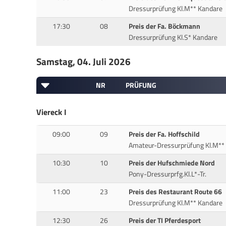
Dressurprüfung Kl.M** Kandare
17:30
08
Preis der Fa. Böckmann
Dressurprüfung Kl.S* Kandare
Samstag, 04. Juli 2026
NR
PRÜFUNG
Viereck I
09:00
09
Preis der Fa. Hoffschild
Amateur-Dressurprüfung Kl.M**
10:30
10
Preis der Hufschmiede Nord
Pony-Dressurprfg.Kl.L*-Tr.
11:00
23
Preis des Restaurant Route 66
Dressurprüfung Kl.M** Kandare
12:30
26
Preis der TI Pferdesport