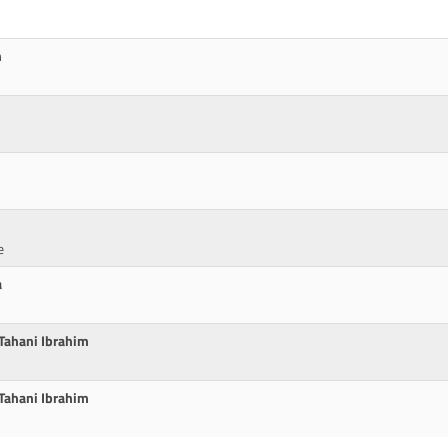
n
e
a
 Tahani Ibrahim
 Tahani Ibrahim