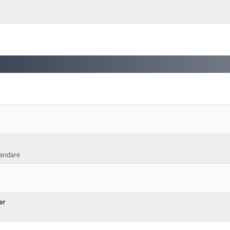
andare
er