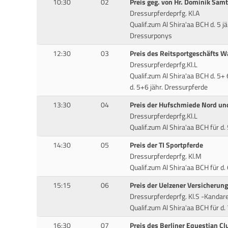
10:30
02
Preis geg. von Hr. Dominik Samt
Dressurpferdeprfg. Kl.A
Qualif.zum Al Shira'aa BCH d. 5 jäh
Dressurponys
12:30
03
Preis des Reitsportgeschäfts W
Dressurpferdeprfg.Kl.L
Qualif.zum Al Shira'aa BCH d. 5+ 
d. 5+6 jähr. Dressurpferde
13:30
04
Preis der Hufschmiede Nord und
Dressurpferdeprfg.Kl.L
Qualif.zum Al Shira'aa BCH für d.
14:30
05
Preis der TI Sportpferde
Dressurpferdeprfg. Kl.M
Qualif.zum Al Shira'aa BCH für d.
15:15
06
Preis der Uelzener Versicherung
Dressurpferdeprfg. Kl.S -Kandar
Qualif.zum Al Shira'aa BCH für d.
16:30
07
Preis des Berliner Equestian Cl