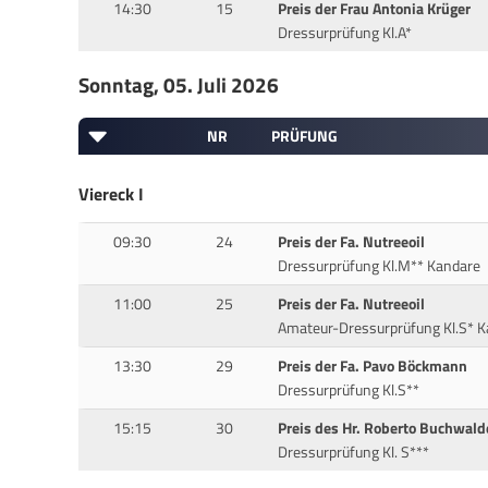
14:30
15
Preis der Frau Antonia Krüger
Dressurprüfung Kl.A*
Sonntag, 05. Juli 2026
NR
PRÜFUNG
Viereck I
09:30
24
Preis der Fa. Nutreeoil
Dressurprüfung Kl.M** Kandare
11:00
25
Preis der Fa. Nutreeoil
Amateur-Dressurprüfung Kl.S* K
13:30
29
Preis der Fa. Pavo Böckmann
Dressurprüfung Kl.S**
15:15
30
Preis des Hr. Roberto Buchwald
Dressurprüfung Kl. S***