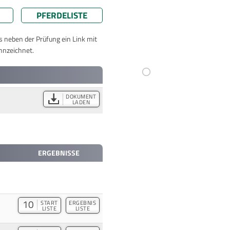
PFERDELISTE
ts neben der Prüfung ein Link mit
nnzeichnet.
DOKUMENT
LADEN
ERGEBNISSE
10
START
ERGEBNIS
LISTE
LISTE