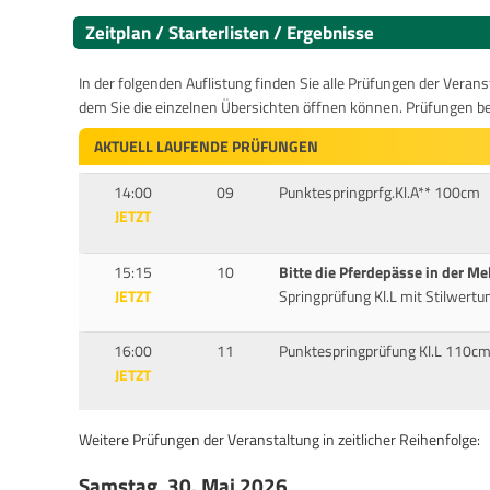
Zeitplan / Starterlisten / Ergebnisse
In der folgenden Auflistung finden Sie alle Prüfungen der Verans
dem Sie die einzelnen Übersichten öffnen können. Prüfungen b
AKTUELL LAUFENDE PRÜFUNGEN
14:00
09
Punktespringprfg.Kl.A** 100cm
JETZT
15:15
10
Bitte die Pferdepässe in der Me
JETZT
Springprüfung Kl.L mit Stilwert
16:00
11
Punktespringprüfung Kl.L 110c
JETZT
Weitere Prüfungen der Veranstaltung in zeitlicher Reihenfolge:
Samstag, 30. Mai 2026