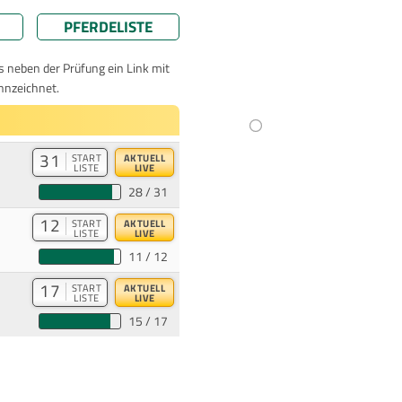
PFERDELISTE
ts neben der Prüfung ein Link mit
nnzeichnet.
31
START
AKTUELL
LISTE
LIVE
28 / 31
12
START
AKTUELL
LISTE
LIVE
11 / 12
17
START
AKTUELL
LISTE
LIVE
15 / 17