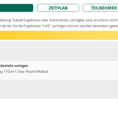
ZEITPLAN
TEILNEHMER
taltung. Sobald Ergebnisse oder Starterlisten verfügbar sind, erscheint rech
ei denen Sie die Ergebnisse "LIVE" verfolgen können werden besonders geke
ldestelle vorlegen.
ung 110cm ( Clear Round Modus)
m