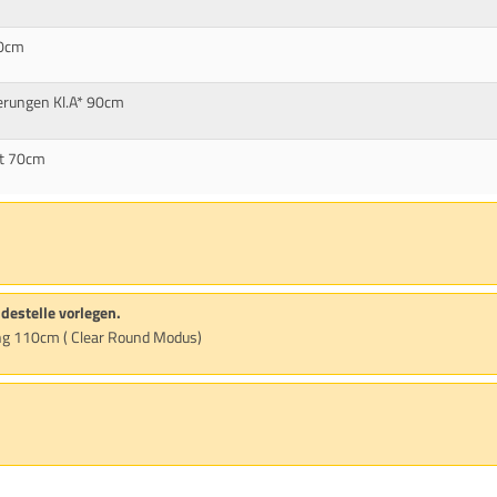
90cm
erungen Kl.A* 90cm
it 70cm
ldestelle vorlegen.
ung 110cm ( Clear Round Modus)
m