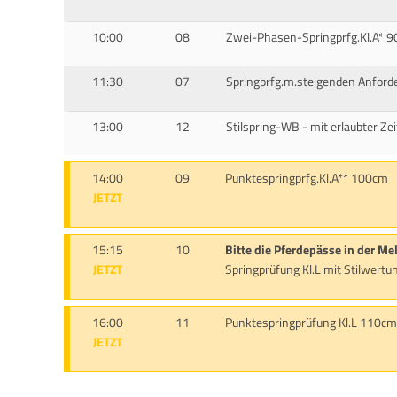
10:00
08
Zwei-Phasen-Springprfg.Kl.A* 
11:30
07
Springprfg.m.steigenden Anford
13:00
12
Stilspring-WB - mit erlaubter Ze
14:00
09
Punktespringprfg.Kl.A** 100cm
JETZT
15:15
10
Bitte die Pferdepässe in der Me
JETZT
Springprüfung Kl.L mit Stilwert
16:00
11
Punktespringprüfung Kl.L 110c
JETZT