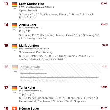
13
Lotta Katrina Hinz
10:03
RV Westwalddistrikt u.U.e.V.Nettels
157
Option Freiheit
S / Holst / B / 2021 / Chinchero / Riscal / B: Bustorf, Ulrike / Z:
Bustorf, Ulrike
14
Annika Behr
10:07
PSFV Süseler Baum e.V.
227
Ruby 242
S / Hann / R / 2022 / Raven / Heinrich Heine / B: ZG Schweig GbR
/ Z: Schweig, Jennifer
15
Marie Janßen
10:11
SRV Dummerstorf-Rostock e.V.
91
Schierensees Cool Running
S / DR (Holst) / Bis / 2020 / HJK Crazy Dream / Dornik B / B:
Janßen, Marie / Z: Rosenbaum, Kristin
16
Katja Hartwig
10:15
PSFV Süseler Baum e.V.
138
Sitanis Remember me
S / Welsh Pony Cob Typ -Sek.C- / Fis / 2020 / Three-B Samuel /
B: Eckert, Sarah / Z: Schubert, Laura
17
Tanja Kuhn
10:19
RFV Schlamersdorf u.U.
109
Top Gracy 2
S / Deutsches Edelblutpferd / B / 2020 / High Light / El Greco / B:
Herken-Wendt, Stephanie / Z: Herken-Wendt, Stephanie
18
Nóemie Bauer
10:23