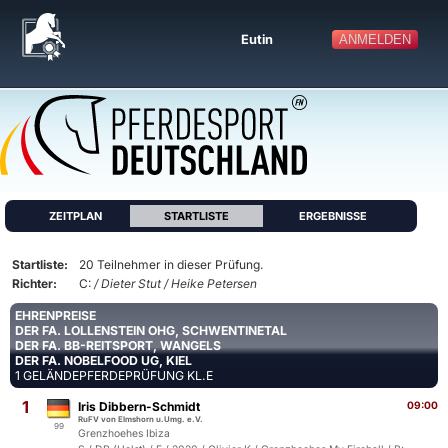
ANMELDEN
Eutin
ZEITPLAN
STARTLISTE
ERGEBNISSE
Startliste:
20 Teilnehmer in dieser Prüfung.
Richter:
C:
/ Dieter Stut / Heike Petersen
EHRENPREISE
DER FA. LOLLENSTEIN OHG, SCHWENTINETAL
DER FA. BB-REITSPORT, WANGELS
DER FA. NOBELFOOD UG, KIEL
1 GELÄNDEPFERDEPRÜFUNG KL.E
1
Iris Dibbern-Schmidt
09:00
RuFV von Elmshorn u.Umg. e.V.
99
Grenzhoehes Ibiza