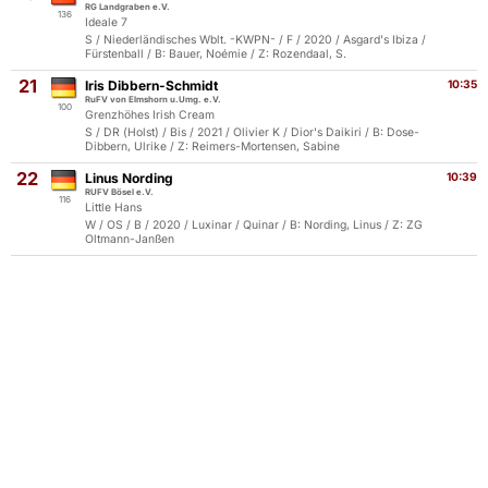
RG Landgraben e.V.
136
Ideale 7
S / Niederländisches Wblt. -KWPN- / F / 2020 / Asgard's Ibiza /
Fürstenball / B: Bauer, Noémie / Z: Rozendaal, S.
21
Iris Dibbern-Schmidt
10:35
RuFV von Elmshorn u.Umg. e.V.
100
Grenzhöhes Irish Cream
S / DR (Holst) / Bis / 2021 / Olivier K / Dior's Daikiri / B: Dose-
Dibbern, Ulrike / Z: Reimers-Mortensen, Sabine
22
Linus Nording
10:39
RUFV Bösel e.V.
116
Little Hans
W / OS / B / 2020 / Luxinar / Quinar / B: Nording, Linus / Z: ZG
Oltmann-Janßen