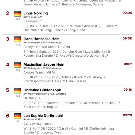
S / DR (Holst) / F / 2020 / Olivier K / Grenzhoehes My Fireball / B:
Dose-Dibbern, Ulrike / Z: Reimers-Mortensen, Sabine
2
Linus Nording
09:04
RUFV Bösel e.V.
123
Seeregentin
S / DSP (SaThue) / B / 2020 / Reunion d'Alsace (H2) / Lancelot
Quainton / B: Lang, Liane / Z: Lang, Liane
3
Iliane Hannalisa Hein
09:08
RV Südangeln e.V. Süderbrarup
142
Akeby's Oh'Wie Schön Da'Silla
S / Holst / Schwb / 2021 / Dancier Gold / Lucio Silla xx / B:
Roeder, Eva Dorette / Z: Akeby's Dressurpferde Hein GbR
4
Maximilian Jasper Hein
09:12
RV Südangeln e.V. Süderbrarup
143
Akebys Träum' Mit Mir
S / DR (ZfdP) / F / 2021 / Totilas / Krack C / B: Akeby's
Pferdesport-Susan Hein / Z: Hahn, Sascha
5
Christine Güldenzoph
09:16
RV Westwalddistrikt u.U.e.V.Nettels
194
Geisha 201
S / R / 2020 / Feuerwerk / Rocketti / B: Güldenzoph, Christine / Z:
Kock am Brink, Regina
6
Lea Sophie Derlin-Juhl
09:20
Rahlstedter RFV
59
Callboy Axelhoeve
W / Z.Rpf / Db / 2020 / Casall / Cormint / B: Derlin-Juhl, Lea
Sophie / Z: Lippens, Yves