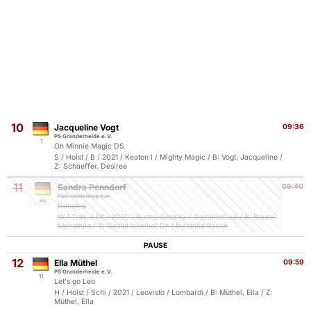
10
Jacqueline Vogt
09:36
PS Granderheide e.V.
1
Oh Minnie Magic DS
S / Holst / B / 2021 / Keaton I / Mighty Magic / B: Vogt, Jacqueline /
Z: Schaeffer, Desiree
11
Sandra Penndorf
09:40
PSC Heidekrug e.V.
40
Deneb 6
W / Trak. / Df / 2020 / Burma Gold xx / Cavallieri xx / B: Bause,
Mechthild / Z: Gestüt Inselhof Dr. Mechthild Bause
PAUSE
12
Ella Müthel
09:59
PS Granderheide e.V.
11
Let's go Leo
H / Holst / Schi / 2021 / Leovisto / Lombardi / B: Müthel, Ella / Z:
Müthel, Ella