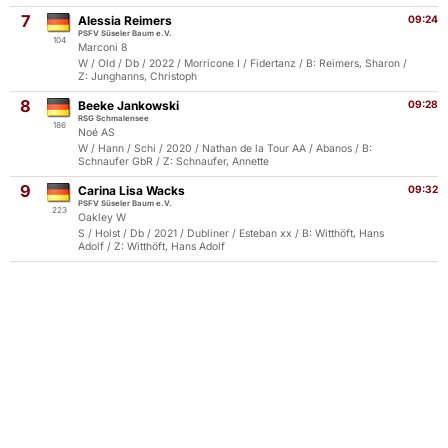
7
Alessia Reimers
09:24
PSFV Süseler Baum e.V.
104
Marconi 8
W / Old / Db / 2022 / Morricone I / Fidertanz / B: Reimers, Sharon /
Z: Junghanns, Christoph
8
Beeke Jankowski
09:28
RSG Schmalensee
186
Noé AS
W / Hann / Schi / 2020 / Nathan de la Tour AA / Abanos / B:
Schnaufer GbR / Z: Schnaufer, Annette
9
Carina Lisa Wacks
09:32
PSFV Süseler Baum e.V.
223
Oakley W
S / Holst / Db / 2021 / Dubliner / Esteban xx / B: Witthöft, Hans
Adolf / Z: Witthöft, Hans Adolf