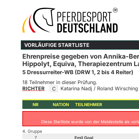
VORLÄUFIGE STARTLISTE
Ehrenpreise gegeben von Annika-Bere
Hippolyt, Equiva, Therapiezentrum L
5 Dressurreiter-WB (DRW 1, 2 bis 4 Reiter)
18 Teilnehmer in dieser Prüfung.
RICHTER
Katarina Nadj / Roland Wirsching
C
NR
NATION
TEILNEHMER
Diese Startliste wurde von der Meldestelle als vor
4. Gruppe
7
Emil Goal