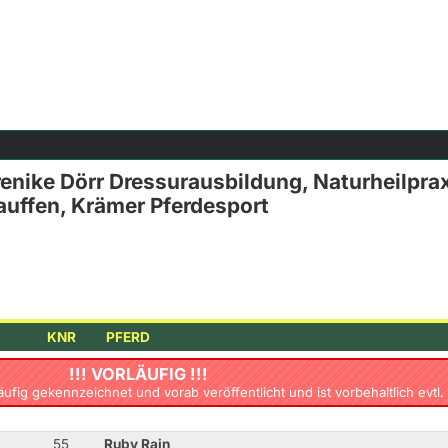
nike Dörr Dressurausbildung, Naturheilpraxi
auffen, Krämer Pferdesport
KNR
PFERD
!!! VORLÄUFIG !!!
läufig gekennzeichnet und vorab veröffentlicht und ist vorbehaltlich ev
55
Ruby Rain