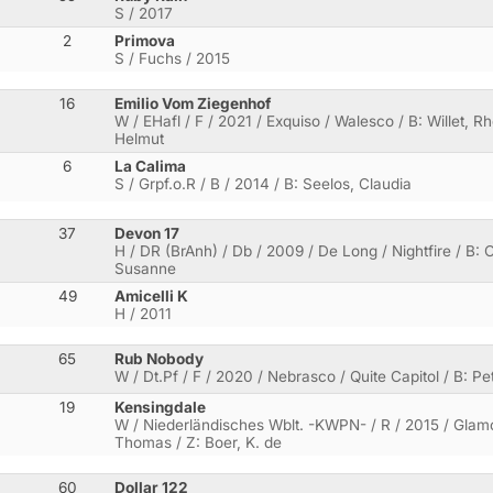
S / 2017
2
Primova
S / Fuchs / 2015
16
Emilio Vom Ziegenhof
W / EHafl / F / 2021 / Exquiso / Walesco / B: Willet, 
Helmut
6
La Calima
S / Grpf.o.R / B / 2014 / B: Seelos, Claudia
37
Devon 17
H / DR (BrAnh) / Db / 2009 / De Long / Nightfire / B: O
Susanne
49
Amicelli K
H / 2011
65
Rub Nobody
W / Dt.Pf / F / 2020 / Nebrasco / Quite Capitol / B: Pet
19
Kensingdale
W / Niederländisches Wblt. -KWPN- / R / 2015 / Glamo
Thomas / Z: Boer, K. de
60
Dollar 122