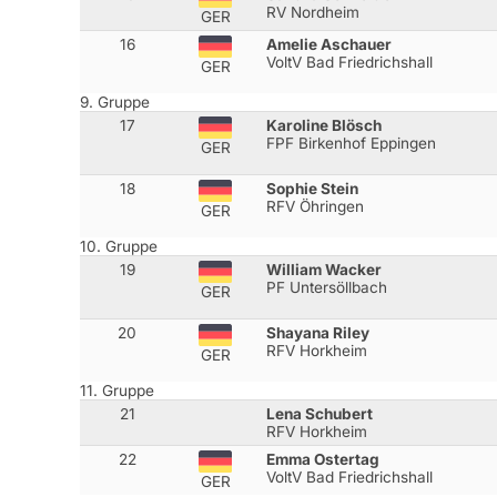
RV Nordheim
GER
16
Amelie Aschauer
VoltV Bad Friedrichshall
GER
9. Gruppe
17
Karoline Blösch
FPF Birkenhof Eppingen
GER
18
Sophie Stein
RFV Öhringen
GER
10. Gruppe
19
William Wacker
PF Untersöllbach
GER
20
Shayana Riley
RFV Horkheim
GER
11. Gruppe
21
Lena Schubert
RFV Horkheim
22
Emma Ostertag
VoltV Bad Friedrichshall
GER