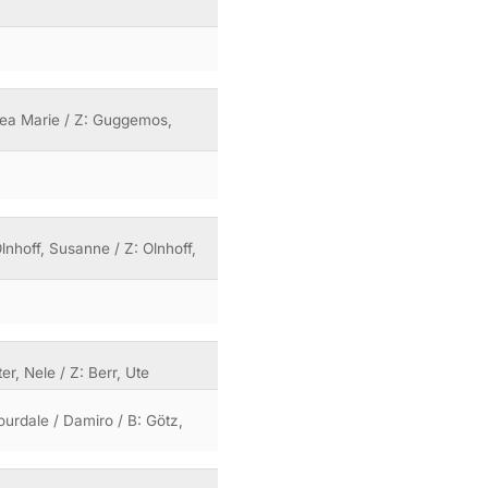
Rhea Marie / Z: Guggemos,
lnhoff, Susanne / Z: Olnhoff,
er, Nele / Z: Berr, Ute
urdale / Damiro / B: Götz,