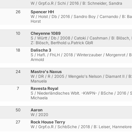
W / Grpf.o.R / Schi / 2016 / B: Schneider, Sandra
26
Spencer HH
W / Holst / Db / 2016 / Sandro Boy / Carnando / B: Bau
Horst
10
Cheyenne 1089
S / Württ / Db / 2008 / Catoki / Cashman / B: Blösch, 
Z: Blösch, Berthold u.Patrick GbR
18
Dalischa 3
S / Hafl. / FhLH / 2018 / Winterzauber / Morgenrot / B
Armold
24
Mastro's Naxus
W / DR / R / 2005 / Wengelo's Nelson / Diamant II / B
Manuela
7
Ravesta Royal
S / Niederländisches Wblt. -KWPN- / BSche / 2016 / S
Michaela
50
Aaron
W / 2020
27
Rock House Terry
W / Grpf.o.R / SchbSche / 2018 / B: Leiser, Hannelore