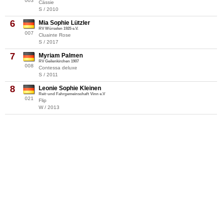
003
Cässie
S / 2010
6
Mia Sophie Lützler
RV Würselen 1925 e.V.
007
Cluainte Rose
S / 2017
7
Myriam Palmen
RV Geilenkirchen 1907
008
Contessa deluxe
S / 2011
8
Leonie Sophie Kleinen
Reit-und Fahrgemeinschaft Vinn e.V
021
Flip
W / 2013