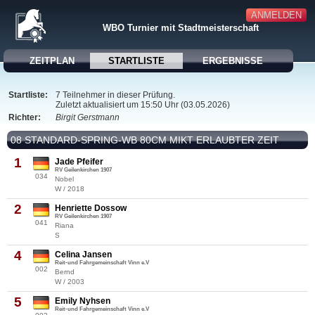
ANMELDEN
WBO Turnier mit Stadtmeisterschaft
ZEITPLAN
STARTLISTE
ERGEBNISSE
Startliste:
7 Teilnehmer in dieser Prüfung.
Zuletzt aktualisiert um 15:50 Uhr (03.05.2026)
Richter:
Birgit Gerstmann
08 STANDARD-SPRING-WB 80CM MIKT ERLAUBTER ZEIT
1
Jade Pfeifer
RV Geilenkirchen 1907
034
Nobel
W / 2018
2
Henriette Dossow
RV Geilenkirchen 1907
041
Riana
S
4
Celina Jansen
Reit-und Fahrgemeinschaft Vinn e.V
002
Bernd
W / 2003
5
Emily Nyhsen
Reit-und Fahrgemeinschaft Vinn e.V