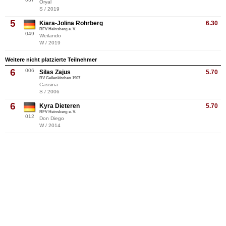
Oryal
S / 2019
5
Kiara-Jolina Rohrberg
6.30
RFV Heinsberg e. V.
049
Weilando
W / 2019
Weitere nicht platzierte Teilnehmer
6
006
Silas Zajus
5.70
RV Geilenkirchen 1907
Cassina
S / 2006
6
Kyra Dieteren
5.70
RFV Heinsberg e. V.
012
Don Diego
W / 2014