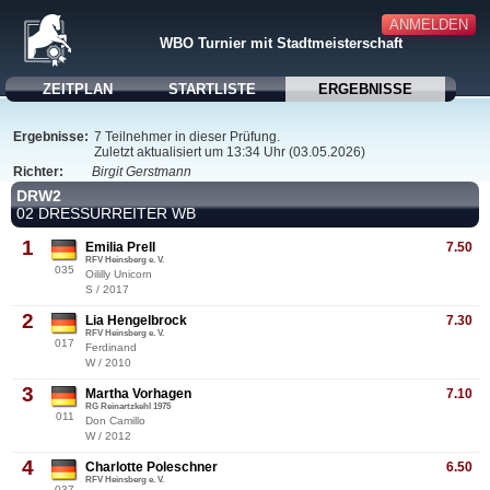
ANMELDEN
WBO Turnier mit Stadtmeisterschaft
ZEITPLAN
STARTLISTE
ERGEBNISSE
Ergebnisse:
7 Teilnehmer in dieser Prüfung.
Zuletzt aktualisiert um 13:34 Uhr (03.05.2026)
Richter:
Birgit Gerstmann
DRW2
02 DRESSURREITER WB
1
Emilia Prell
7.50
RFV Heinsberg e. V.
035
Oililly Unicorn
S / 2017
2
Lia Hengelbrock
7.30
RFV Heinsberg e. V.
017
Ferdinand
W / 2010
3
Martha Vorhagen
7.10
RG Reinartzkehl 1975
011
Don Camillo
W / 2012
4
Charlotte Poleschner
6.50
RFV Heinsberg e. V.
037