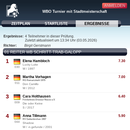
ANMELDEN
WBO Turnier mit Stadtmeisterschaft
ZEITPLAN
STARTLISTE
ERGEBNISSE
Ergebnisse:
4 Teilnehmer in dieser Prüfung.
Zuletzt aktualisiert um 13:34 Uhr (03.05.2026)
Richter:
Birgit Gerstmann
01 REITER WB SCHRITT-TRAB-GALOPP
1
Elena Hambloch
7.30
Lucky Luke
030
W / 1997
2
Martha Vorhagen
7.00
RG Reinartzkehl 1975
011
Don Camillo
W / 2012
3
Cara Holthausen
6.40
Förderkreis Dressur Neuss e.V.
009
Die oder Keine
S / 2017
4
Anna Tillmann
5.90
RV Geilenkirchen 1907
044
Shadow
W / -n.gefunde / 2001