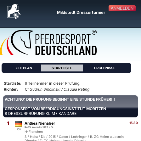
ANMELDEN
Mildstedt Dressurturnier
ZEITPLAN
STARTLISTE
ERGEBNISSE
Startliste:
9 Teilnehmer in dieser Prüfung.
Richter:
C:
Gudrun Smolinski / Claudia Rating
ACHTUNG: DIE PRÜFUNG BEGINNT EINE STUNDE FRÜHER!!!
GESPONSERT VON BEERDIGUNGSINSTITUT MORITZEN
8 DRESSURPRÜFUNG KL.M* KANDARE
1
Anthea Nienaber
15:30
RuFV Wedel v.1923 e.V.
100
H-Fienchen
S / Holst / Db / 2015 / Catoo / Lothringer / B: ZG Heino u.Jasmin
Diercks / Z: ZG Heino u.Jasmin Diercks