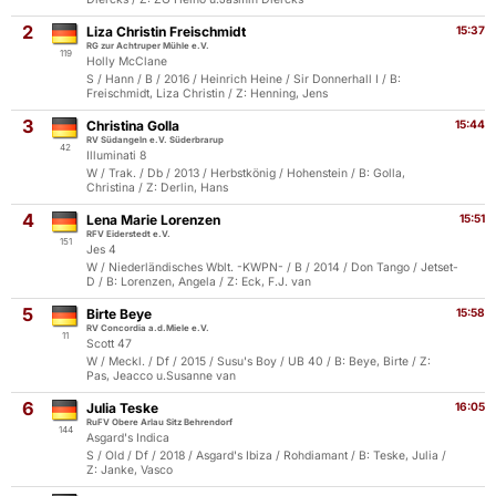
2
Liza Christin Freischmidt
15:37
RG zur Achtruper Mühle e.V.
119
Holly McClane
S / Hann / B / 2016 / Heinrich Heine / Sir Donnerhall I / B:
Freischmidt, Liza Christin / Z: Henning, Jens
3
Christina Golla
15:44
RV Südangeln e.V. Süderbrarup
42
Illuminati 8
W / Trak. / Db / 2013 / Herbstkönig / Hohenstein / B: Golla,
Christina / Z: Derlin, Hans
4
Lena Marie Lorenzen
15:51
RFV Eiderstedt e.V.
151
Jes 4
W / Niederländisches Wblt. -KWPN- / B / 2014 / Don Tango / Jetset-
D / B: Lorenzen, Angela / Z: Eck, F.J. van
5
Birte Beye
15:58
RV Concordia a.d.Miele e.V.
11
Scott 47
W / Meckl. / Df / 2015 / Susu's Boy / UB 40 / B: Beye, Birte / Z:
Pas, Jeacco u.Susanne van
6
Julia Teske
16:05
RuFV Obere Arlau Sitz Behrendorf
144
Asgard's Indica
S / Old / Df / 2018 / Asgard's Ibiza / Rohdiamant / B: Teske, Julia /
Z: Janke, Vasco