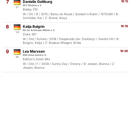
7
Danielle Gottburg
16:12
RFV Stadum e.V
67
Bobby 519
W / OS / B / 2015 / Balou du Rouet / Quidam's Rubin / 107DA81 / B:
Schröder, Kai / Z: Brand, Aloys
8
Katja Bulgrin
16:19
RG zur Achtruper Mühle e.V.
120
Duke 367
W / Old / Schwb / 2018 / Desperado (ex: Darkboy) / Sandro Hit / B:
Bulgrin, Katja / Z: Budeus-Wiegert, Britta
9
Lea Marxsen
16:26
RSG Hohe Geest e.V.
187
Edition's Soleil Mio
W / Old / F / 2008 / Sunny Day / Dolany / B: Jessen, Bianca / Z:
Jessen, Bianca