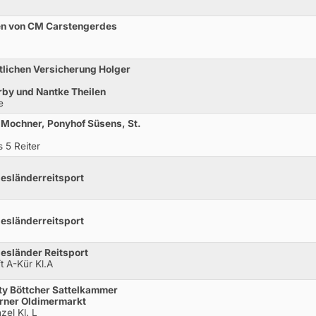
en von CM Carstengerdes
tlichen Versicherung Holger
by und Nantke Theilen
e
Mochner, Ponyhof Süsens, St.
 5 Reiter
esländerreitsport
esländerreitsport
esländer Reitsport
t A-Kür Kl.A
ty Böttcher Sattelkammer
rner Oldimermarkt
zel Kl. L