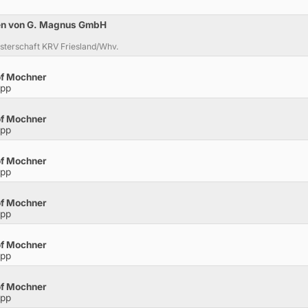
en von G. Magnus GmbH
sterschaft KRV Friesland/Whv.
of Mochner
opp
of Mochner
opp
of Mochner
opp
of Mochner
opp
of Mochner
opp
of Mochner
opp