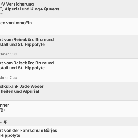
R+V Versicherung
, Alpurial und King+ Queens
**
ben von ImmoFin
rt vom Reisebüro Brumund
tall und St. Hippolyte
chner Cup
rt vom Reisebüro Brumund
tall und St. Hippolyte
chner Cup
Volksbank Jade Weser
heilen und Alpurial
chner
WB)
 Cup
t von der Fahrschule Börjes
 Hippolyte