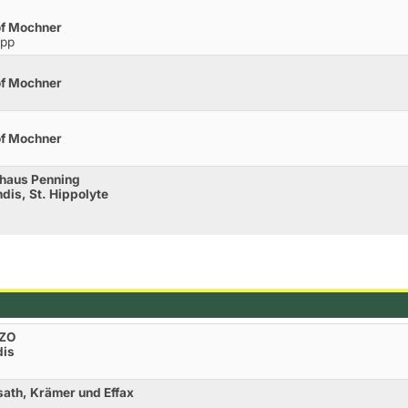
of Mochner
opp
of Mochner
of Mochner
haus Penning
dis, St. Hippolyte
LZO
dis
ath, Krämer und Effax