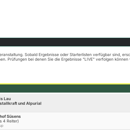
Veranstaltung. Sobald Ergebnisse oder Starterlisten verfügbar sind, er
nnen. Prüfungen bei denen Sie die Ergebnisse "LIVE" verfolgen könne
is Lau
tallkraft und Alpurial
hof Süsens
s 4 Reiter)
up