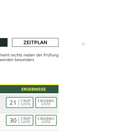
ZEITPLAN
scheint rechts neben der Prüfung
n werden besonders
ERGEBNISSE
21
START
ERGEBNIS
LISTE
LISTE
30
START
ERGEBNIS
LISTE
LISTE