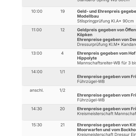
10:00
19
Geld- und Ehrenpreis gegeb
Modellbau
Stilspringprüfung Kl.A* 90cm
11:00
12
Geldpreis gegeben von Öffen
Köpken
Ehrenpreise gegeben von Der
Dressurprüfung Kl.M* Kandar
13:00
4
Ehrenpreis gegeben vom Hof 
Hippolyte
Mannschaftsreiter-WB für 3 bis
14:00
1/1
Ehrenpreise gegeben vom Fri
Führzügel-WB
anschl.
1/2
Ehrenpreise gegeben vom Fri
Führzügel-WB
14:30
20
Ehrenpreise gegeben vom Fri
Kreismeisterschaft Mannschaf
15:30
21
Ehrenpreise gegeben von Kit
Moorwarfen und vom Bockho
Kreismeisterschaft Dressur Ein