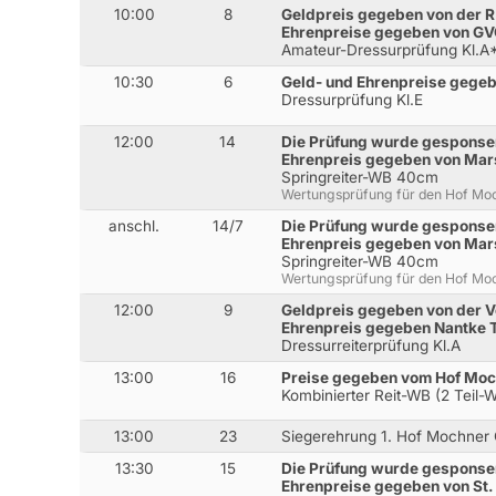
10:00
8
Geldpreis gegeben von der 
Ehrenpreise gegeben von GVO
Amateur-Dressurprüfung Kl.A
10:30
6
Geld- und Ehrenpreise gege
Dressurprüfung Kl.E
12:00
14
Die Prüfung wurde gesponse
Ehrenpreis gegeben von Mars
Springreiter-WB 40cm
Wertungsprüfung für den Hof Mo
anschl.
14/7
Die Prüfung wurde gesponse
Ehrenpreis gegeben von Mars
Springreiter-WB 40cm
Wertungsprüfung für den Hof Mo
12:00
9
Geldpreis gegeben von der 
Ehrenpreis gegeben Nantke T
Dressurreiterprüfung Kl.A
13:00
16
Preise gegeben vom Hof Mo
Kombinierter Reit-WB (2 Teil-
13:00
23
Siegerehrung 1. Hof Mochner
13:30
15
Die Prüfung wurde gesponser
Ehrenpreise gegeben von St.