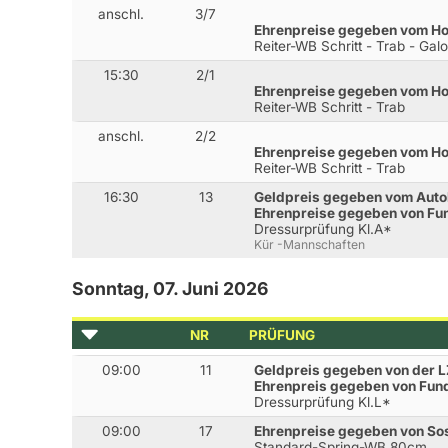
anschl.
3/7
Ehrenpreise gegeben vom H
Reiter-WB Schritt - Trab - Gal
15:30
2/1
Ehrenpreise gegeben vom H
Reiter-WB Schritt - Trab
anschl.
2/2
Ehrenpreise gegeben vom H
Reiter-WB Schritt - Trab
16:30
13
Geldpreis gegeben vom Auto
Ehrenpreise gegeben von Fun
Dressurprüfung Kl.A*
Kür -Mannschaften
Sonntag, 07. Juni 2026
NR
PRÜFUNG
09:00
11
Geldpreis gegeben von der 
Ehrenpreis gegeben von Fun
Dressurprüfung Kl.L*
09:00
17
Ehrenpreise gegeben von Sos
Standard-Spring-WB 80cm