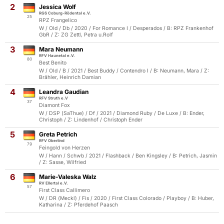
2
Jessica Wolf
RGS Coburg-Rödental e.V.
25
RPZ Frangelico
W / Old / Db / 2020 / For Romance I / Desperados / B: RPZ Frankenhof
GbR / Z: ZG Zettl, Petra u.Rolf
3
Mara Neumann
RFV Haunetal e.V.
80
Best Benito
W / Old / B / 2021 / Best Buddy / Contendro I / B: Neumann, Mara / Z:
Brähler, Heinrich Damian
4
Leandra Gaudian
RFV Struth e.V
37
Diamont Fox
W / DSP (SaThue) / Df / 2021 / Diamond Ruby / De Luxe / B: Ender,
Christoph / Z: Lindenhof / Christoph Ender
5
Greta Petrich
RFV Oberlind
79
Feingold von Herzen
W / Hann / Schwb / 2021 / Flashback / Ben Kingsley / B: Petrich, Jasmin
/ Z: Sasse, Wilfried
6
Marie-Valeska Walz
RV Ellertal e.V.
57
First Class Callimero
W / DR (Meckl) / Fis / 2020 / First Class Colorado / Playboy / B: Huber,
Katharina / Z: Pferdehof Paasch