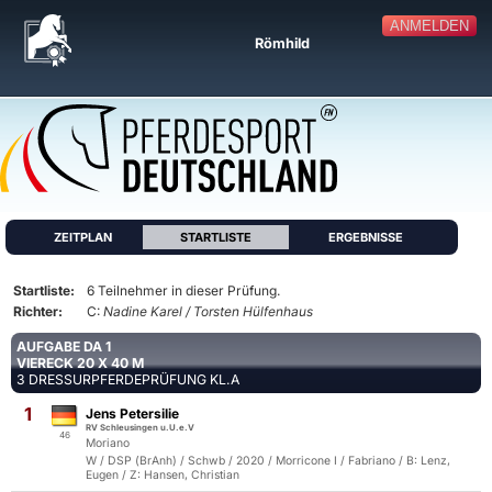
ANMELDEN
Römhild
ZEITPLAN
STARTLISTE
ERGEBNISSE
Startliste:
6 Teilnehmer in dieser Prüfung.
Richter:
C:
Nadine Karel / Torsten Hülfenhaus
AUFGABE DA 1
VIERECK 20 X 40 M
3 DRESSURPFERDEPRÜFUNG KL.A
1
Jens Petersilie
RV Schleusingen u.U.e.V
46
Moriano
W / DSP (BrAnh) / Schwb / 2020 / Morricone I / Fabriano / B: Lenz,
Eugen / Z: Hansen, Christian